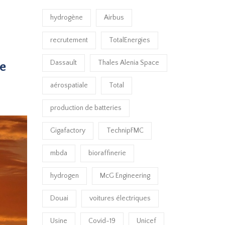
hydrogène
Airbus
recrutement
TotalEnergies
Dassault
Thales Alenia Space
e
aérospatiale
Total
production de batteries
Gigafactory
TechnipFMC
mbda
bioraffinerie
hydrogen
McG Engineering
Douai
voitures électriques
Usine
Covid-19
Unicef