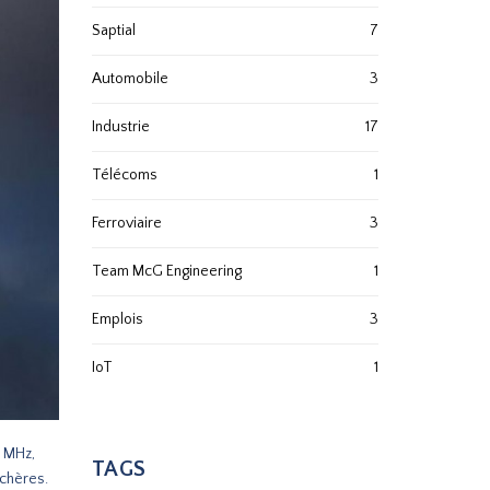
Saptial
7
Automobile
3
Industrie
17
Télécoms
1
Ferroviaire
3
Team McG Engineering
1
Emplois
3
IoT
1
0 MHz,
TAGS
nchères.