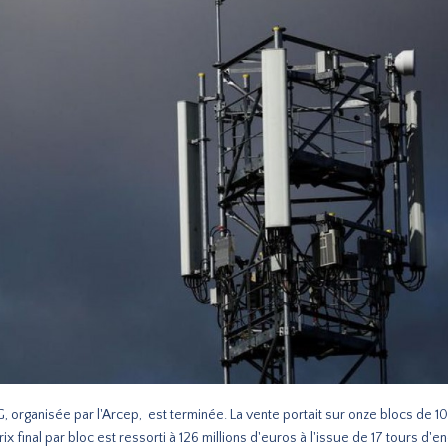
, organisée par l'Arcep, est terminée. La vente portait sur onze blocs de 1
x final par bloc est ressorti à 126 millions d'euros à l'issue de 17 tours d'e