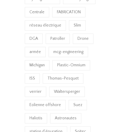
Centrale
FABRICATION
réseau électrique
Slim
DGA
Patroller
Drone
armée
mcg-engineering
Michigan
Plastic-Omnium
ISS
Thomas-Pesquet
verrier
Waltersperger
Eolienne offshore
Suez
Haliotis
Astronautes
station d’épuration
Soitec