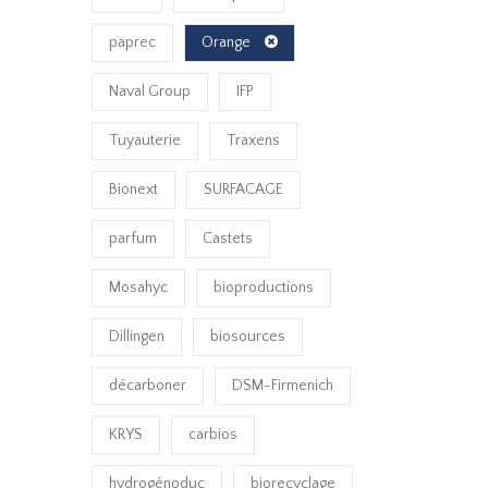
paprec
Orange
Naval Group
IFP
Tuyauterie
Traxens
Bionext
SURFACAGE
parfum
Castets
Mosahyc
bioproductions
Dillingen
biosources
décarboner
DSM-Firmenich
KRYS
carbios
hydrogénoduc
biorecyclage