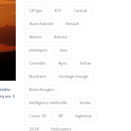
GRTgaz
RTE
Caracal
Avion hybride
Renault
Alstom
Arkema
plastiques
Jaxa
Grenoble
Apec
Safran
Nucléaire
stockage énergie
Biotechnogies
velable
q ans. Il
Intelligence artificielle
Veolia
Coeur 3D
BP
ingénieur
2024
Helicopters