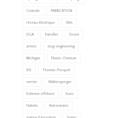
Centrale
FABRICATION
réseau électrique
Slim
DGA
Patroller
Drone
armée
mcg-engineering
Michigan
Plastic-Omnium
ISS
Thomas-Pesquet
verrier
Waltersperger
Eolienne offshore
Suez
Haliotis
Astronautes
station d’épuration
Soitec