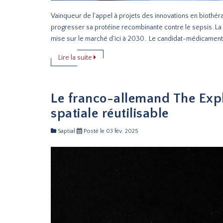
Vainqueur de l'appel à projets des innovations en bioth
progresser sa protéine recombinante contre le sepsis. La
mise sur le marché d'ici à 2030. Le candidat-médicamen
Lire la suite
Le franco-allemand The Expl
spatiale réutilisable
Saptial
Posté le 03 fév. 2025