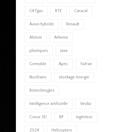
GRTgaz
RTE
Caracal
Avion hybride
Renault
Alstom
Arkema
plastiques
Jaxa
Grenoble
Apec
Safran
Nucléaire
stockage énergie
Biotechnogies
Intelligence artificielle
Veolia
Coeur 3D
BP
ingénieur
2024
Helicopters