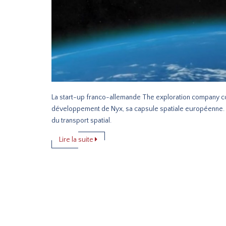
La start-up franco-allemande The exploration company c
développement de Nyx, sa capsule spatiale européenne. L
du transport spatial.
Lire la suite