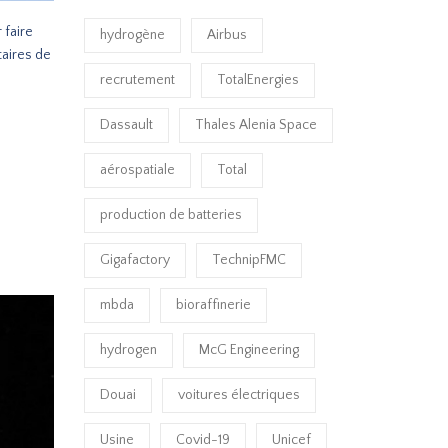
 faire
hydrogène
Airbus
taires de
recrutement
TotalEnergies
Dassault
Thales Alenia Space
aérospatiale
Total
production de batteries
Gigafactory
TechnipFMC
mbda
bioraffinerie
hydrogen
McG Engineering
Douai
voitures électriques
Usine
Covid-19
Unicef