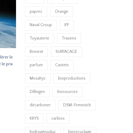
paprec
Orange
Naval Group
IFP
Tuyauterie
Traxens
Bionext
SURFACAGE
érer le
le prix
parfum
Castets
Mosahyc
bioproductions
Dillingen
biosources
décarboner
DSM-Firmenich
KRYS
carbios
hydrogénoduc
biorecyclage