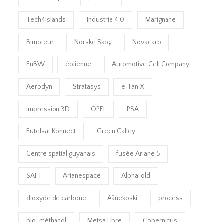
Tech4Islands
Industrie 4.0
Marignane
Bimoteur
Norske Skog
Novacarb
EnBW
éolienne
Automotive Cell Company
Aerodyn
Stratasys
e-Fan X
impression 3D
OPEL
PSA
Eutelsat Konnect
Green Calley
Centre spatial guyanais
fusée Ariane 5
SAFT
Arianespace
AlphaFold
dioxyde de carbone
Äänekoski
process
bio-méthanol
Metsä Fibre
Copernicus