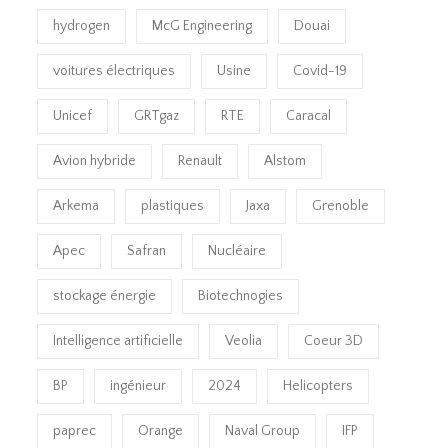
hydrogen
McG Engineering
Douai
voitures électriques
Usine
Covid-19
Unicef
GRTgaz
RTE
Caracal
Avion hybride
Renault
Alstom
Arkema
plastiques
Jaxa
Grenoble
Apec
Safran
Nucléaire
stockage énergie
Biotechnogies
Intelligence artificielle
Veolia
Coeur 3D
BP
ingénieur
2024
Helicopters
paprec
Orange
Naval Group
IFP