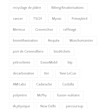
recyclage de plâtre
Ritleng Revalorisations
cancer
TSGH
Myvac
Primaybird
Merieux
Gravenchon
raffinage
biométhanisation
Aequita
Münchsmünster
port de Gennevilliers
biodéchets
pétrochimie
ExxonMobil
btp
decarbonation
Iter
Yann LeCun
AMI Labs
Cadarache
Godzilla
polymère
McPhy
fusion-nuléaire
IA physique
New Delhi
parcoursup