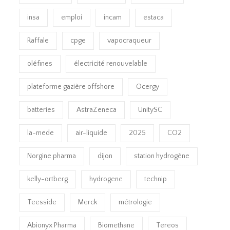
insa
emploi
incam
estaca
Raffale
cpge
vapocraqueur
oléfines
électricité renouvelable
plateforme gazière offshore
Ocergy
batteries
AstraZeneca
UnitySC
la-mede
air-liquide
2025
CO2
Norgine pharma
dijon
station hydrogène
kelly-ortberg
hydrogene
technip
Teesside
Merck
métrologie
Abionyx Pharma
Biomethane
Tereos