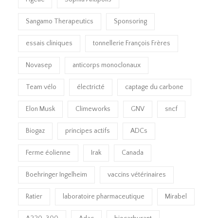
Sangamo Therapeutics
Sponsoring
essais cliniques
tonnellerie François Frères
Novasep
anticorps monoclonaux
Team vélo
électricté
captage du carbone
Elon Musk
Climeworks
GNV
sncf
Biogaz
principes actifs
ADCs
Ferme éolienne
Irak
Canada
Boehringer Ingelheim
vaccins vétérinaires
Ratier
laboratoire pharmaceutique
Mirabel