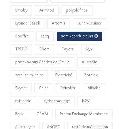
Smoby
Arinthod
polyoléfines
LyondellBasell
Artemis
Lunar-Cruiser
Souffre
Lacq
semi-conducteurs
TREFLE
Elkem
Toyota
Nyx
porte-avions Charles de Gaulle
Australie
satellite militaire
Electricité
Boralex
Skynet
Chine
Pétrolier
Alibaba
raffinerie
hydrocraquage
H2V
Engie
GPMM
Proton Exchange Membrane
électrolyse
ANOPC
unité de méthanation