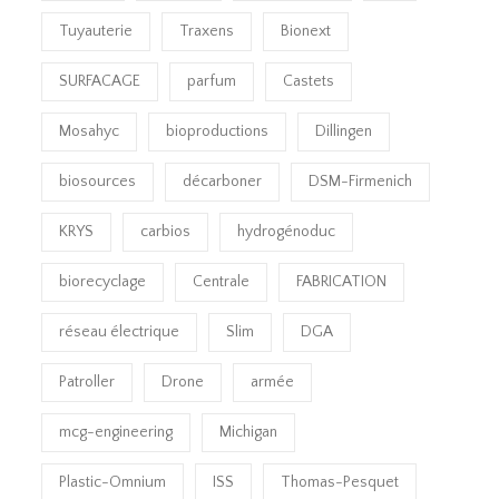
Tuyauterie
Traxens
Bionext
SURFACAGE
parfum
Castets
Mosahyc
bioproductions
Dillingen
biosources
décarboner
DSM-Firmenich
KRYS
carbios
hydrogénoduc
biorecyclage
Centrale
FABRICATION
réseau électrique
Slim
DGA
Patroller
Drone
armée
mcg-engineering
Michigan
Plastic-Omnium
ISS
Thomas-Pesquet