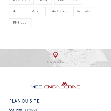
A220-300
Adac
biocarburant
Arriel
Verkor
Air France
Innovation
BNT165b1
PLAN DU SITE
Qui sommes-nous ?