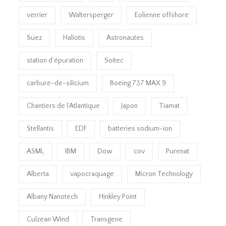
verrier
Waltersperger
Eolienne offshore
Suez
Haliotis
Astronautes
station d’épuration
Soitec
carbure-de-silicium
Boeing 737 MAX 9
Chantiers de l’Atlantique
Japon
Tiamat
Stellantis
EDF
batteries sodium-ion
ASML
IBM
Dow
cov
Purenat
Alberta
vapocraquage
Micron Technology
Albany Nanotech
Hinkley Point
Culzean Wind
Transgene