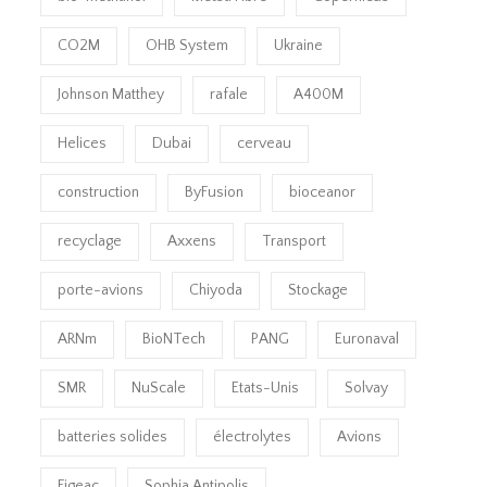
CO2M
OHB System
Ukraine
Johnson Matthey
rafale
A400M
Helices
Dubai
cerveau
construction
ByFusion
bioceanor
recyclage
Axxens
Transport
porte-avions
Chiyoda
Stockage
ARNm
BioNTech
PANG
Euronaval
SMR
NuScale
Etats-Unis
Solvay
batteries solides
électrolytes
Avions
Figeac
Sophia Antipolis