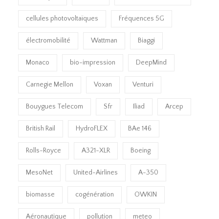
cellules photovoltaïques
Fréquences 5G
électromobilité
Wattman
Biaggi
Monaco
bio-impression
DeepMind
Carnegie Mellon
Voxan
Venturi
Bouygues Telecom
Sfr
Iliad
Arcep
British Rail
HydroFLEX
BAe 146
Rolls-Royce
A321-XLR
Boeing
MesoNet
United-Airlines
A-350
biomasse
cogénération
OWKIN
Aéronautique
pollution
meteo