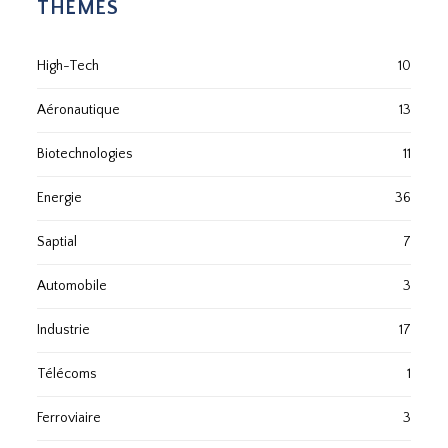
THÈMES
High-Tech
10
Aéronautique
13
Biotechnologies
11
Energie
36
Saptial
7
Automobile
3
Industrie
17
Télécoms
1
Ferroviaire
3