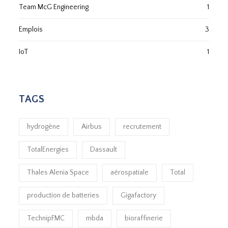
Team McG Engineering
1
Emplois
3
IoT
1
TAGS
hydrogène
Airbus
recrutement
TotalEnergies
Dassault
Thales Alenia Space
aérospatiale
Total
production de batteries
Gigafactory
TechnipFMC
mbda
bioraffinerie