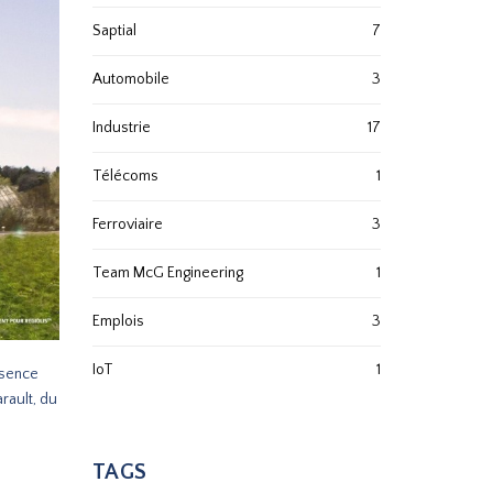
Saptial
7
Automobile
3
Industrie
17
Télécoms
1
Ferroviaire
3
Team McG Engineering
1
Emplois
3
IoT
1
ésence
rault, du
TAGS