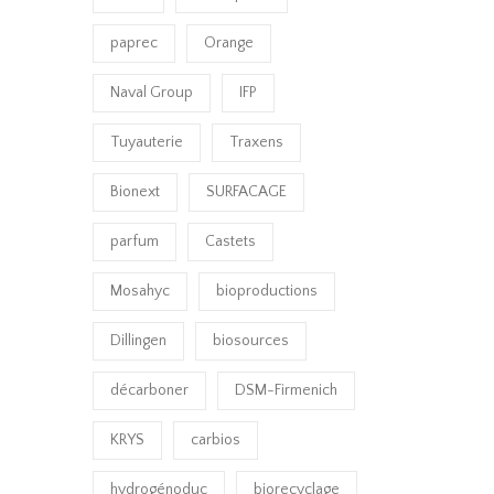
paprec
Orange
Naval Group
IFP
Tuyauterie
Traxens
Bionext
SURFACAGE
parfum
Castets
Mosahyc
bioproductions
Dillingen
biosources
décarboner
DSM-Firmenich
KRYS
carbios
hydrogénoduc
biorecyclage