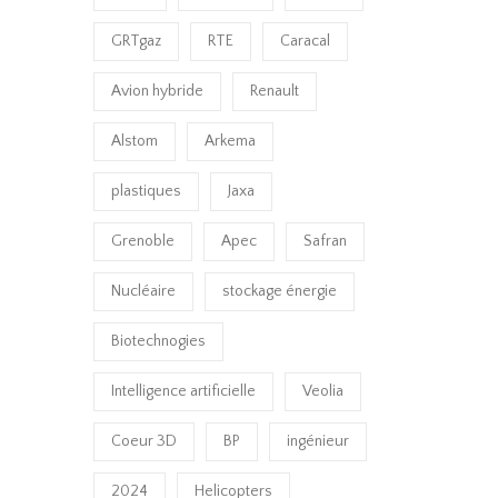
GRTgaz
RTE
Caracal
Avion hybride
Renault
Alstom
Arkema
plastiques
Jaxa
Grenoble
Apec
Safran
Nucléaire
stockage énergie
Biotechnogies
Intelligence artificielle
Veolia
Coeur 3D
BP
ingénieur
2024
Helicopters