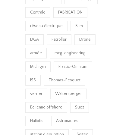
Centrale
FABRICATION
réseau électrique
Slim
DGA
Patroller
Drone
armée
mcg-engineering
Michigan
Plastic-Omnium
ISS
Thomas-Pesquet
verrier
Waltersperger
Eolienne offshore
Suez
Haliotis
Astronautes
station d’épuration
Soitec