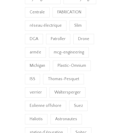
Centrale
FABRICATION
réseau électrique
Slim
DGA
Patroller
Drone
armée
mcg-engineering
Michigan
Plastic-Omnium
ISS
Thomas-Pesquet
verrier
Waltersperger
Eolienne offshore
Suez
Haliotis
Astronautes
station d’épuration
Soitec