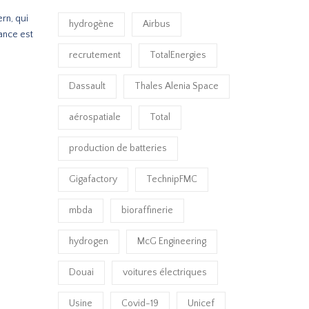
rn, qui
hydrogène
Airbus
sance est
recrutement
TotalEnergies
Dassault
Thales Alenia Space
aérospatiale
Total
production de batteries
Gigafactory
TechnipFMC
mbda
bioraffinerie
hydrogen
McG Engineering
Douai
voitures électriques
Usine
Covid-19
Unicef