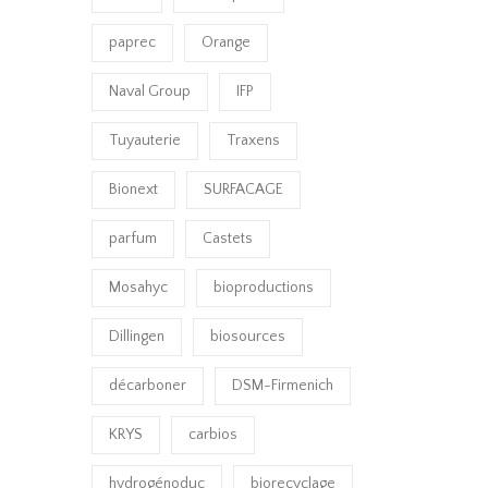
paprec
Orange
Naval Group
IFP
Tuyauterie
Traxens
Bionext
SURFACAGE
parfum
Castets
Mosahyc
bioproductions
Dillingen
biosources
décarboner
DSM-Firmenich
KRYS
carbios
hydrogénoduc
biorecyclage