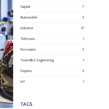
Saptial
7
Automobile
3
Industrie
17
Télécoms
1
Ferroviaire
3
Team McG Engineering
1
Emplois
3
IoT
1
TAGS