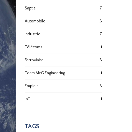
Saptial
7
Automobile
3
Industrie
17
Télécoms
1
Ferroviaire
3
Team McG Engineering
1
Emplois
3
IoT
1
TAGS