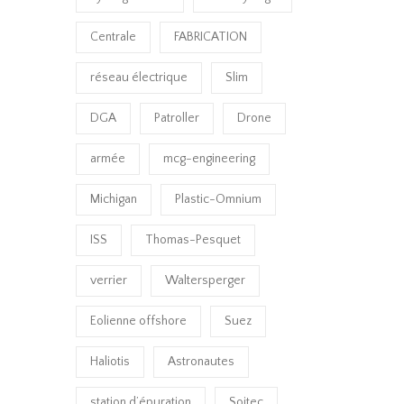
Centrale
FABRICATION
réseau électrique
Slim
DGA
Patroller
Drone
armée
mcg-engineering
Michigan
Plastic-Omnium
ISS
Thomas-Pesquet
verrier
Waltersperger
Eolienne offshore
Suez
Haliotis
Astronautes
station d’épuration
Soitec