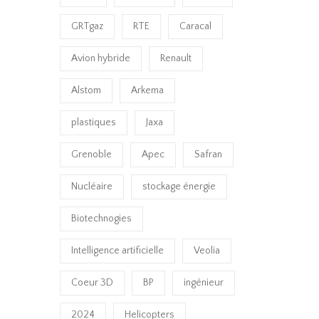
GRTgaz
RTE
Caracal
Avion hybride
Renault
Alstom
Arkema
plastiques
Jaxa
Grenoble
Apec
Safran
Nucléaire
stockage énergie
Biotechnogies
Intelligence artificielle
Veolia
Coeur 3D
BP
ingénieur
2024
Helicopters