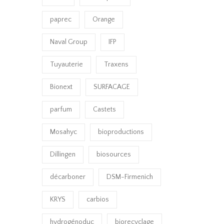
paprec
Orange
Naval Group
IFP
Tuyauterie
Traxens
Bionext
SURFACAGE
parfum
Castets
Mosahyc
bioproductions
Dillingen
biosources
décarboner
DSM-Firmenich
KRYS
carbios
hydrogénoduc
biorecyclage