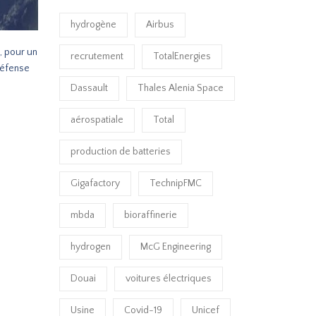
hydrogène
Airbus
, pour un
recrutement
TotalEnergies
 Défense
Dassault
Thales Alenia Space
aérospatiale
Total
production de batteries
Gigafactory
TechnipFMC
mbda
bioraffinerie
hydrogen
McG Engineering
Douai
voitures électriques
Usine
Covid-19
Unicef