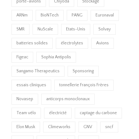
porte-avions
Chiyoda
Stockage
ARNm
BioNTech
PANG
Euronaval
SMR
NuScale
Etats-Unis
Solvay
batteries solides
électrolytes
Avions
Figeac
Sophia Antipolis
Sangamo Therapeutics
Sponsoring
essais cliniques
tonnellerie François Frères
Novasep
anticorps monoclonaux
Team vélo
électricté
captage du carbone
Elon Musk
Climeworks
GNV
sncf