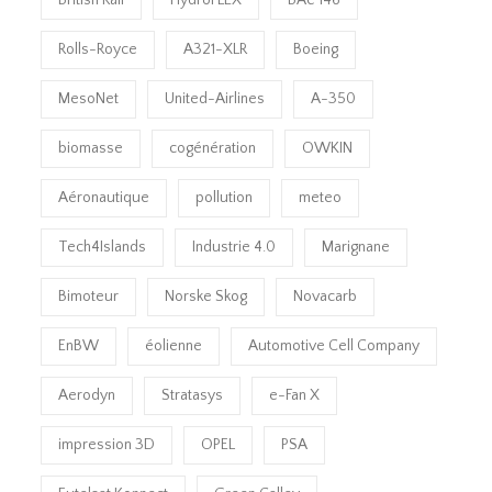
Rolls-Royce
A321-XLR
Boeing
MesoNet
United-Airlines
A-350
biomasse
cogénération
OWKIN
Aéronautique
pollution
meteo
Tech4Islands
Industrie 4.0
Marignane
Bimoteur
Norske Skog
Novacarb
EnBW
éolienne
Automotive Cell Company
Aerodyn
Stratasys
e-Fan X
impression 3D
OPEL
PSA