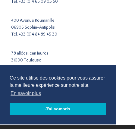
Tél.
+33 (0)4 65 09 03 50
400 Avenue Roumanille
06906 Sophia-Antipolis
Tél.
+33 (0)4 84 89 45 30
78 allées Jean Jaurès
31000 Toulouse
Tél.
+33 5 31 51 02 35
Ce site utilise des cookies pour vous assurer
Cabinet de recrutement Paris
la meilleure expérience sur notre site.
Cabinet de recrutement Lyon
En savoir plus
Cabinet de recrutement Marseille
Recrutement Sophia-Antipolis
J'ai compris
Cabinet de recrutement Toulouse