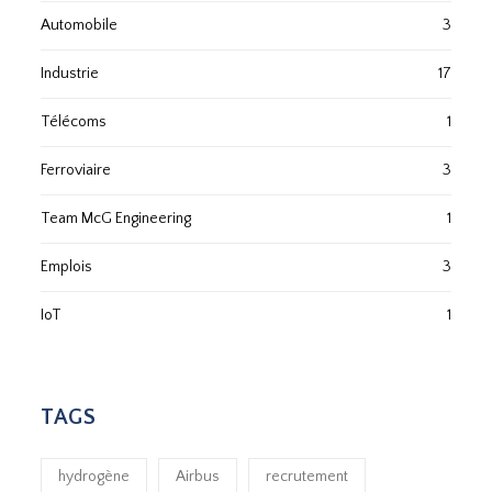
Automobile
3
Industrie
17
Télécoms
1
Ferroviaire
3
Team McG Engineering
1
Emplois
3
IoT
1
TAGS
hydrogène
Airbus
recrutement