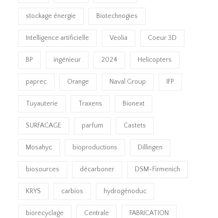
stockage énergie
Biotechnogies
Intelligence artificielle
Veolia
Coeur 3D
BP
ingénieur
2024
Helicopters
paprec
Orange
Naval Group
IFP
Tuyauterie
Traxens
Bionext
SURFACAGE
parfum
Castets
Mosahyc
bioproductions
Dillingen
biosources
décarboner
DSM-Firmenich
KRYS
carbios
hydrogénoduc
biorecyclage
Centrale
FABRICATION