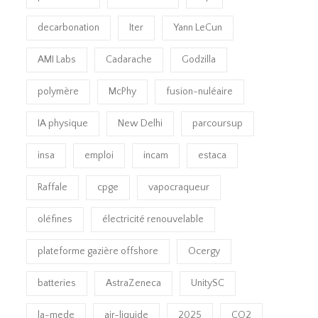
decarbonation
Iter
Yann LeCun
AMI Labs
Cadarache
Godzilla
polymère
McPhy
fusion-nuléaire
IA physique
New Delhi
parcoursup
insa
emploi
incam
estaca
Raffale
cpge
vapocraqueur
oléfines
électricité renouvelable
plateforme gazière offshore
Ocergy
batteries
AstraZeneca
UnitySC
la-mede
air-liquide
2025
CO2