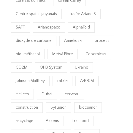
Eutelsat Konnect
Green Calley
Centre spatial guyanais
fusée Ariane 5
SAFT
Arianespace
AlphaFold
dioxyde de carbone
Äänekoski
process
bio-méthanol
Metsä Fibre
Copernicus
CO2M
OHB System
Ukraine
Johnson Matthey
rafale
A400M
Helices
Dubai
cerveau
construction
ByFusion
bioceanor
recyclage
Axxens
Transport