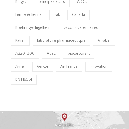
Biogaz
principes actifs
ADCs
Ferme éolienne
Irak
Canada
Boehringer Ingelheim
vaccins vétérinaires
Ratier
laboratoire pharmaceutique
Mirabel
A220-300
Adac
biocarburant
Arriel
Verkor
Air France
Innovation
BNT165b1