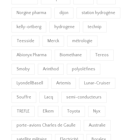
Norgine pharma
dijon
station hydrogène
kelly-ortberg
hydrogene
technip
Teesside
Merck
métrologie
Abionyx Pharma
Biomethane
Tereos
Smoby
Arinthod
polyoléfines
LyondellBasell
Artemis
Lunar-Cruiser
Souffre
Lacq
semi-conducteurs
TREFLE
Elkem
Toyota
Nyx
porte-avions Charles de Gaulle
Australie
satellite militaire
Electricité
Boralex