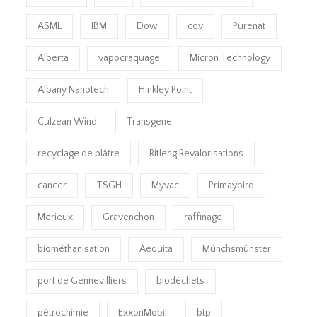
ASML
IBM
Dow
cov
Purenat
Alberta
vapocraquage
Micron Technology
Albany Nanotech
Hinkley Point
Culzean Wind
Transgene
recyclage de plâtre
Ritleng Revalorisations
cancer
TSGH
Myvac
Primaybird
Merieux
Gravenchon
raffinage
biométhanisation
Aequita
Münchsmünster
port de Gennevilliers
biodéchets
pétrochimie
ExxonMobil
btp