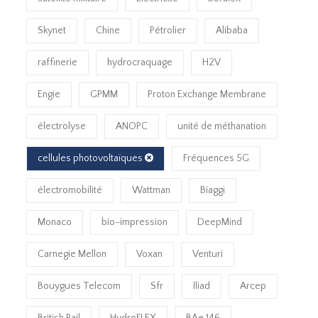
Skynet
Chine
Pétrolier
Alibaba
raffinerie
hydrocraquage
H2V
Engie
GPMM
Proton Exchange Membrane
électrolyse
ANOPC
unité de méthanation
cellules photovoltaïques
Fréquences 5G
électromobilité
Wattman
Biaggi
Monaco
bio-impression
DeepMind
Carnegie Mellon
Voxan
Venturi
Bouygues Telecom
Sfr
Iliad
Arcep
British Rail
HydroFLEX
BAe 146