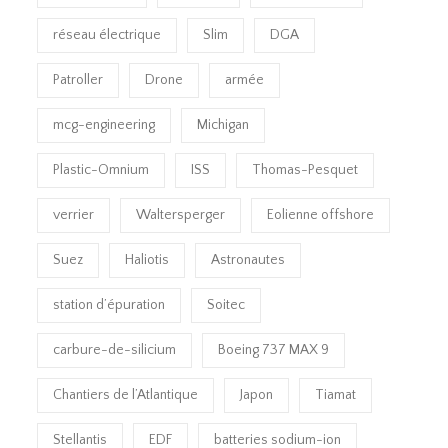
réseau électrique
Slim
DGA
Patroller
Drone
armée
mcg-engineering
Michigan
Plastic-Omnium
ISS
Thomas-Pesquet
verrier
Waltersperger
Eolienne offshore
Suez
Haliotis
Astronautes
station d’épuration
Soitec
carbure-de-silicium
Boeing 737 MAX 9
Chantiers de l’Atlantique
Japon
Tiamat
Stellantis
EDF
batteries sodium-ion