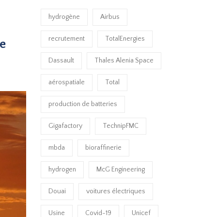
hydrogène
Airbus
recrutement
TotalEnergies
e
Dassault
Thales Alenia Space
aérospatiale
Total
production de batteries
Gigafactory
TechnipFMC
mbda
bioraffinerie
hydrogen
McG Engineering
Douai
voitures électriques
Usine
Covid-19
Unicef