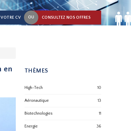
OU
 VOTRE CV
CONSULTEZ NOS OFFRES
n en
THÈMES
High-Tech
10
Aéronautique
13
Biotechnologies
11
Energie
36