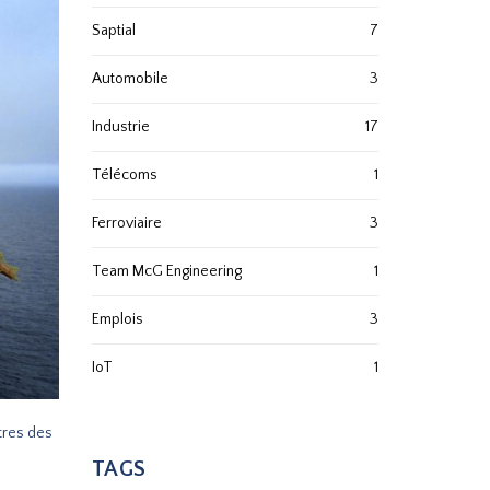
Saptial
7
Automobile
3
Industrie
17
Télécoms
1
Ferroviaire
3
Team McG Engineering
1
Emplois
3
IoT
1
ètres des
TAGS