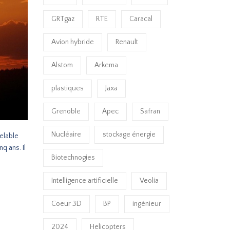
GRTgaz
RTE
Caracal
Avion hybride
Renault
Alstom
Arkema
plastiques
Jaxa
Grenoble
Apec
Safran
Nucléaire
stockage énergie
velable
q ans. Il
Biotechnogies
Intelligence artificielle
Veolia
Coeur 3D
BP
ingénieur
2024
Helicopters