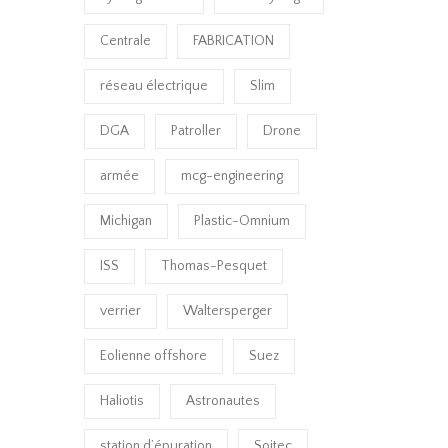
Centrale
FABRICATION
réseau électrique
Slim
DGA
Patroller
Drone
armée
mcg-engineering
Michigan
Plastic-Omnium
ISS
Thomas-Pesquet
verrier
Waltersperger
Eolienne offshore
Suez
Haliotis
Astronautes
station d’épuration
Soitec