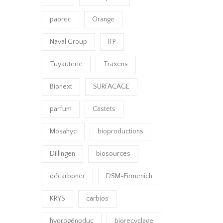
paprec
Orange
Naval Group
IFP
Tuyauterie
Traxens
Bionext
SURFACAGE
parfum
Castets
Mosahyc
bioproductions
Dillingen
biosources
décarboner
DSM-Firmenich
KRYS
carbios
hydrogénoduc
biorecyclage