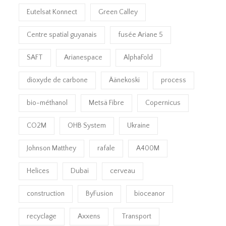
Eutelsat Konnect
Green Calley
Centre spatial guyanais
fusée Ariane 5
SAFT
Arianespace
AlphaFold
dioxyde de carbone
Äänekoski
process
bio-méthanol
Metsä Fibre
Copernicus
CO2M
OHB System
Ukraine
Johnson Matthey
rafale
A400M
Helices
Dubai
cerveau
construction
ByFusion
bioceanor
recyclage
Axxens
Transport