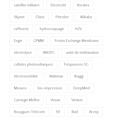
satellite militaire
Electricité
Boralex
Skynet
Chine
Pétrolier
Alibaba
raffinerie
hydrocraquage
H2V
Engie
GPMM
Proton Exchange Membrane
électrolyse
ANOPC
unité de méthanation
cellules photovoltaïques
Fréquences 5G
électromobilité
Wattman
Biaggi
Monaco
bio-impression
DeepMind
Carnegie Mellon
Voxan
Venturi
Bouygues Telecom
Sfr
Iliad
Arcep