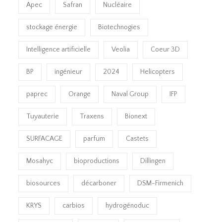
Apec
Safran
Nucléaire
stockage énergie
Biotechnogies
Intelligence artificielle
Veolia
Coeur 3D
BP
ingénieur
2024
Helicopters
paprec
Orange
Naval Group
IFP
Tuyauterie
Traxens
Bionext
SURFACAGE
parfum
Castets
Mosahyc
bioproductions
Dillingen
biosources
décarboner
DSM-Firmenich
KRYS
carbios
hydrogénoduc