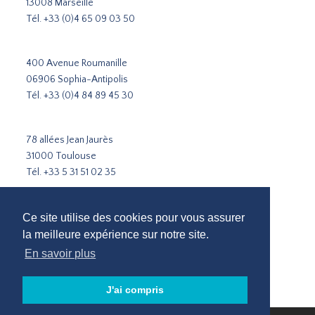
13008 Marseille
Tél.
+33 (0)4 65 09 03 50
400 Avenue Roumanille
06906 Sophia-Antipolis
Tél.
+33 (0)4 84 89 45 30
78 allées Jean Jaurès
31000 Toulouse
Tél.
+33 5 31 51 02 35
Cabinet de recrutement Paris
Ce site utilise des cookies pour vous assurer
Cabinet de recrutement Lyon
la meilleure expérience sur notre site.
Cabinet de recrutement Marseille
En savoir plus
Recrutement Sophia-Antipolis
Cabinet de recrutement Toulouse
J'ai compris