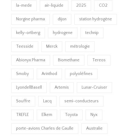
la-mede
air-liquide
2025
CO2
Norgine pharma
dijon
station hydrogène
kelly-ortberg
hydrogene
technip
Teesside
Merck
métrologie
Abionyx Pharma
Biomethane
Tereos
Smoby
Arinthod
polyoléfines
LyondellBasell
Artemis
Lunar-Cruiser
Souffre
Lacq
semi-conducteurs
TREFLE
Elkem
Toyota
Nyx
porte-avions Charles de Gaulle
Australie