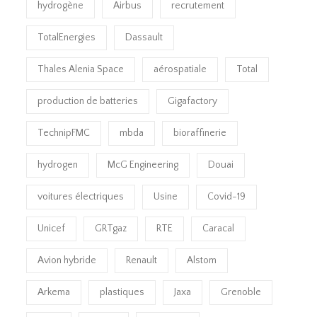
hydrogène
Airbus
recrutement
TotalEnergies
Dassault
Thales Alenia Space
aérospatiale
Total
production de batteries
Gigafactory
TechnipFMC
mbda
bioraffinerie
hydrogen
McG Engineering
Douai
voitures électriques
Usine
Covid-19
Unicef
GRTgaz
RTE
Caracal
Avion hybride
Renault
Alstom
Arkema
plastiques
Jaxa
Grenoble