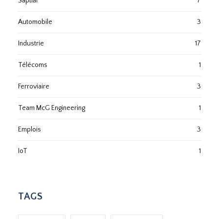
Saptial
7
Automobile
3
Industrie
17
Télécoms
1
Ferroviaire
3
Team McG Engineering
1
Emplois
3
IoT
1
TAGS