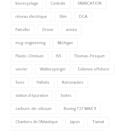
biorecyclage
Centrale
FABRICATION
réseau électrique
Slim
DGA
Patroller
Drone
armée
mcg-engineering
Michigan
Plastic-Omnium
ISS
Thomas-Pesquet
verrier
Waltersperger
Eolienne offshore
Suez
Haliotis
Astronautes
station d’épuration
Soitec
carbure-de-silicium
Boeing 737 MAX 9
Chantiers de l’Atlantique
Japon
Tiamat