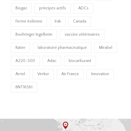
Biogaz
principes actifs
ADCs
Ferme éolienne
Irak
Canada
Boehringer Ingelheim
vaccins vétérinaires
Ratier
laboratoire pharmaceutique
Mirabel
A220-300
Adac
biocarburant
Arriel
Verkor
Air France
Innovation
BNT165b1