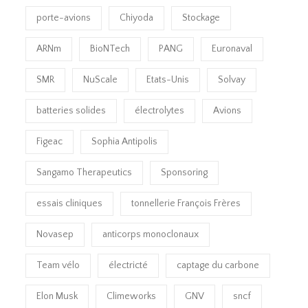
porte-avions
Chiyoda
Stockage
ARNm
BioNTech
PANG
Euronaval
SMR
NuScale
Etats-Unis
Solvay
batteries solides
électrolytes
Avions
Figeac
Sophia Antipolis
Sangamo Therapeutics
Sponsoring
essais cliniques
tonnellerie François Frères
Novasep
anticorps monoclonaux
Team vélo
électricté
captage du carbone
Elon Musk
Climeworks
GNV
sncf