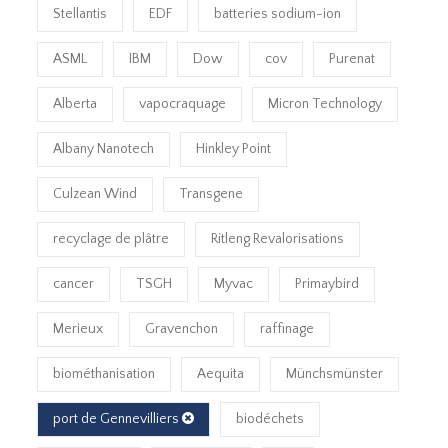
Stellantis
EDF
batteries sodium-ion
ASML
IBM
Dow
cov
Purenat
Alberta
vapocraquage
Micron Technology
Albany Nanotech
Hinkley Point
Culzean Wind
Transgene
recyclage de plâtre
Ritleng Revalorisations
cancer
TSGH
Myvac
Primaybird
Merieux
Gravenchon
raffinage
biométhanisation
Aequita
Münchsmünster
port de Gennevilliers
biodéchets