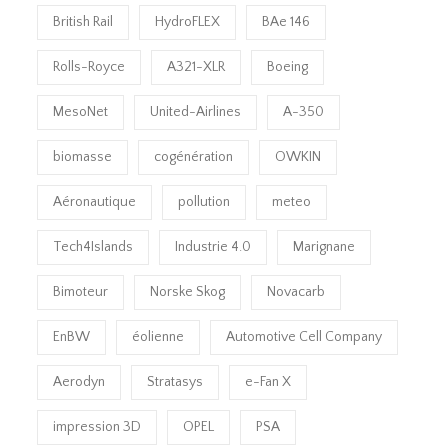
British Rail
HydroFLEX
BAe 146
Rolls-Royce
A321-XLR
Boeing
MesoNet
United-Airlines
A-350
biomasse
cogénération
OWKIN
Aéronautique
pollution
meteo
Tech4Islands
Industrie 4.0
Marignane
Bimoteur
Norske Skog
Novacarb
EnBW
éolienne
Automotive Cell Company
Aerodyn
Stratasys
e-Fan X
impression 3D
OPEL
PSA