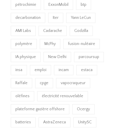
pétrochimie
ExxonMobil
btp
decarbonation
Iter
Yann LeCun
AMI Labs
Cadarache
Godzilla
polymère
McPhy
fusion-nuléaire
IA physique
New Delhi
parcoursup
insa
emploi
incam
estaca
Raffale
cpge
vapocraqueur
oléfines
électricité renouvelable
plateforme gazière offshore
Ocergy
batteries
AstraZeneca
UnitySC