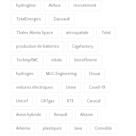
hydrogène
Airbus
recrutement
TotalEnergies
Dassault
Thales Alenia Space
aérospatiale
Total
production de batteries
Gigafactory
TechnipFMC
mbda
bioraffinerie
hydrogen
McG Engineering
Douai
voitures électriques
Usine
Covid-19
Unicef
GRTgaz
RTE
Caracal
Avion hybride
Renault
Alstom
Arkema
plastiques
Jaxa
Grenoble