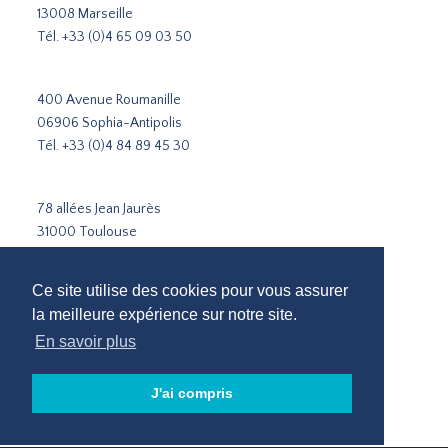
13008 Marseille
Tél.
+33 (0)4 65 09 03 50
400 Avenue Roumanille
06906 Sophia-Antipolis
Tél.
+33 (0)4 84 89 45 30
78 allées Jean Jaurès
31000 Toulouse
Tél.
+33 5 31 51 02 35
Ce site utilise des cookies pour vous assurer
Cabinet de recrutement Paris
la meilleure expérience sur notre site.
Cabinet de recrutement Lyon
En savoir plus
Cabinet de recrutement Marseille
Recrutement Sophia-Antipolis
J'ai compris
Cabinet de recrutement Toulouse