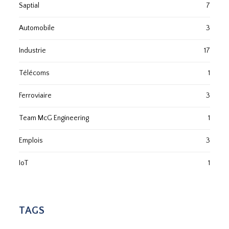
Saptial
7
Automobile
3
Industrie
17
Télécoms
1
Ferroviaire
3
Team McG Engineering
1
Emplois
3
IoT
1
TAGS