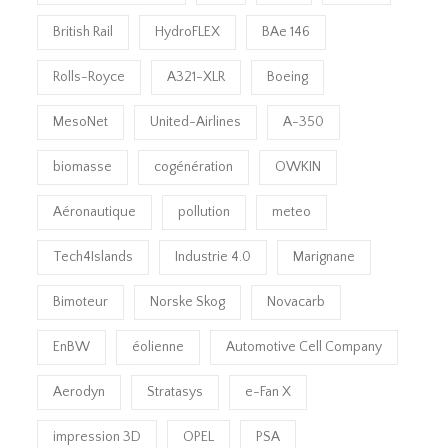
British Rail
HydroFLEX
BAe 146
Rolls-Royce
A321-XLR
Boeing
MesoNet
United-Airlines
A-350
biomasse
cogénération
OWKIN
Aéronautique
pollution
meteo
Tech4Islands
Industrie 4.0
Marignane
Bimoteur
Norske Skog
Novacarb
EnBW
éolienne
Automotive Cell Company
Aerodyn
Stratasys
e-Fan X
impression 3D
OPEL
PSA