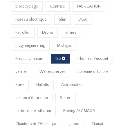
biorecyclage
Centrale
FABRICATION
réseau électrique
Slim
DGA
Patroller
Drone
armée
mcg-engineering
Michigan
Plastic-Omnium
ISS
Thomas-Pesquet
verrier
Waltersperger
Eolienne offshore
Suez
Haliotis
Astronautes
station d’épuration
Soitec
carbure-de-silicium
Boeing 737 MAX 9
Chantiers de l’Atlantique
Japon
Tiamat