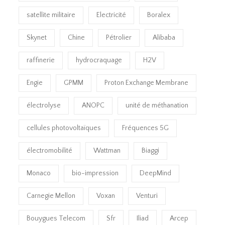
satellite militaire
Electricité
Boralex
Skynet
Chine
Pétrolier
Alibaba
raffinerie
hydrocraquage
H2V
Engie
GPMM
Proton Exchange Membrane
électrolyse
ANOPC
unité de méthanation
cellules photovoltaïques
Fréquences 5G
électromobilité
Wattman
Biaggi
Monaco
bio-impression
DeepMind
Carnegie Mellon
Voxan
Venturi
Bouygues Telecom
Sfr
Iliad
Arcep