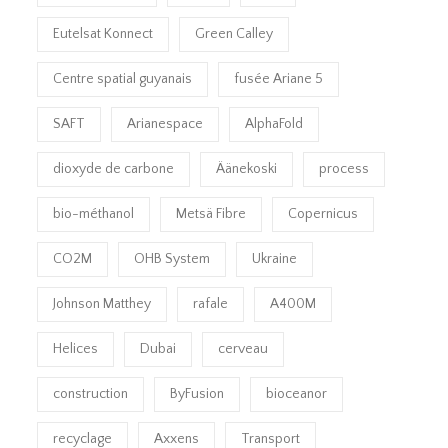
Eutelsat Konnect
Green Calley
Centre spatial guyanais
fusée Ariane 5
SAFT
Arianespace
AlphaFold
dioxyde de carbone
Äänekoski
process
bio-méthanol
Metsä Fibre
Copernicus
CO2M
OHB System
Ukraine
Johnson Matthey
rafale
A400M
Helices
Dubai
cerveau
construction
ByFusion
bioceanor
recyclage
Axxens
Transport