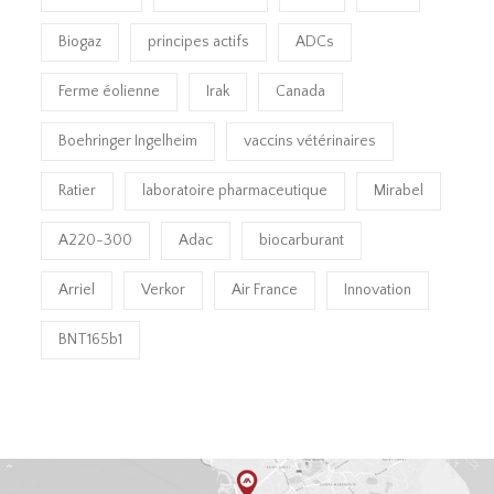
Biogaz
principes actifs
ADCs
Ferme éolienne
Irak
Canada
Boehringer Ingelheim
vaccins vétérinaires
Ratier
laboratoire pharmaceutique
Mirabel
A220-300
Adac
biocarburant
Arriel
Verkor
Air France
Innovation
BNT165b1