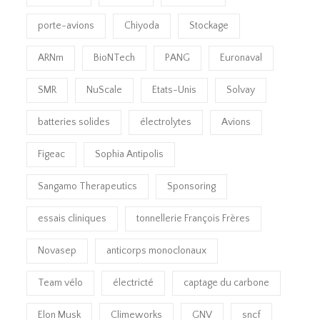
porte-avions
Chiyoda
Stockage
ARNm
BioNTech
PANG
Euronaval
SMR
NuScale
Etats-Unis
Solvay
batteries solides
électrolytes
Avions
Figeac
Sophia Antipolis
Sangamo Therapeutics
Sponsoring
essais cliniques
tonnellerie François Frères
Novasep
anticorps monoclonaux
Team vélo
électricté
captage du carbone
Elon Musk
Climeworks
GNV
sncf