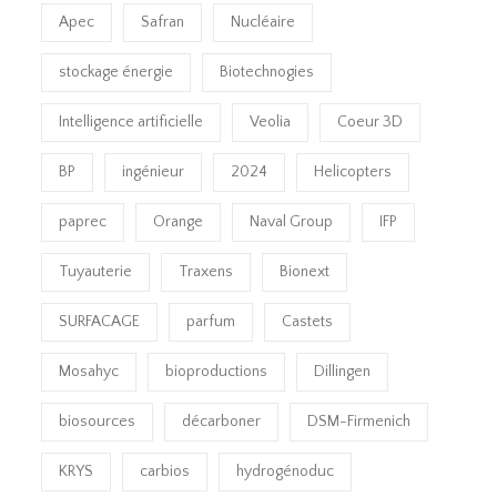
Apec
Safran
Nucléaire
stockage énergie
Biotechnogies
Intelligence artificielle
Veolia
Coeur 3D
BP
ingénieur
2024
Helicopters
paprec
Orange
Naval Group
IFP
Tuyauterie
Traxens
Bionext
SURFACAGE
parfum
Castets
Mosahyc
bioproductions
Dillingen
biosources
décarboner
DSM-Firmenich
KRYS
carbios
hydrogénoduc