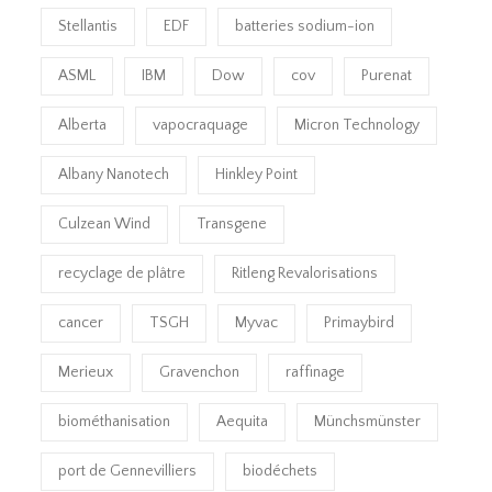
Stellantis
EDF
batteries sodium-ion
ASML
IBM
Dow
cov
Purenat
Alberta
vapocraquage
Micron Technology
Albany Nanotech
Hinkley Point
Culzean Wind
Transgene
recyclage de plâtre
Ritleng Revalorisations
cancer
TSGH
Myvac
Primaybird
Merieux
Gravenchon
raffinage
biométhanisation
Aequita
Münchsmünster
port de Gennevilliers
biodéchets