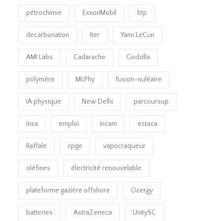
pétrochimie
ExxonMobil
btp
decarbonation
Iter
Yann LeCun
AMI Labs
Cadarache
Godzilla
polymère
McPhy
fusion-nuléaire
IA physique
New Delhi
parcoursup
insa
emploi
incam
estaca
Raffale
cpge
vapocraqueur
oléfines
électricité renouvelable
plateforme gazière offshore
Ocergy
batteries
AstraZeneca
UnitySC