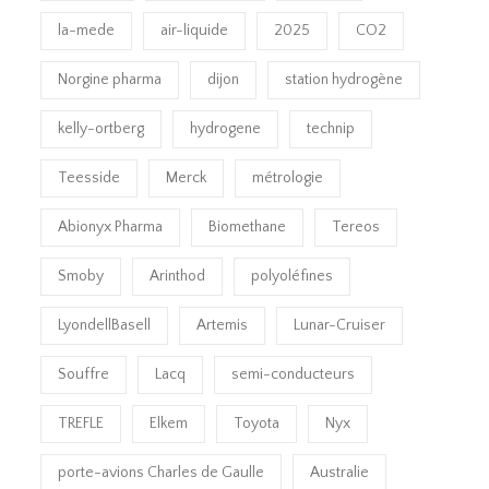
la-mede
air-liquide
2025
CO2
Norgine pharma
dijon
station hydrogène
kelly-ortberg
hydrogene
technip
Teesside
Merck
métrologie
Abionyx Pharma
Biomethane
Tereos
Smoby
Arinthod
polyoléfines
LyondellBasell
Artemis
Lunar-Cruiser
Souffre
Lacq
semi-conducteurs
TREFLE
Elkem
Toyota
Nyx
porte-avions Charles de Gaulle
Australie