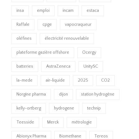
insa
emploi
incam
estaca
Raffale
cpge
vapocraqueur
oléfines
électricité renouvelable
plateforme gazière offshore
Ocergy
batteries
AstraZeneca
UnitySC
la-mede
air-liquide
2025
CO2
Norgine pharma
dijon
station hydrogène
kelly-ortberg
hydrogene
technip
Teesside
Merck
métrologie
Abionyx Pharma
Biomethane
Tereos