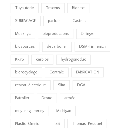
Tuyauterie
Traxens
Bionext
SURFACAGE
parfum
Castets
Mosahyc
bioproductions
Dillingen
biosources
décarboner
DSM-Firmenich
KRYS
carbios
hydrogénoduc
biorecyclage
Centrale
FABRICATION
réseau électrique
Slim
DGA
Patroller
Drone
armée
mcg-engineering
Michigan
Plastic-Omnium
ISS
Thomas-Pesquet