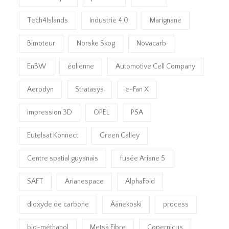
Tech4Islands
Industrie 4.0
Marignane
Bimoteur
Norske Skog
Novacarb
EnBW
éolienne
Automotive Cell Company
Aerodyn
Stratasys
e-Fan X
impression 3D
OPEL
PSA
Eutelsat Konnect
Green Calley
Centre spatial guyanais
fusée Ariane 5
SAFT
Arianespace
AlphaFold
dioxyde de carbone
Äänekoski
process
bio-méthanol
Metsä Fibre
Copernicus