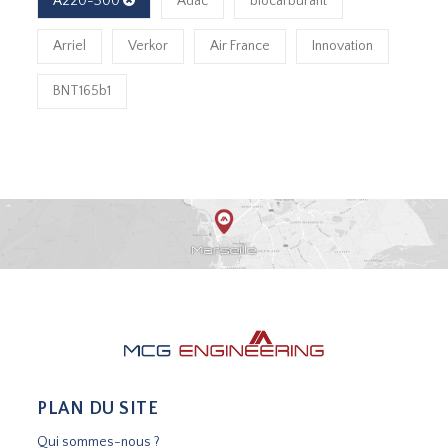
A220-300
Adac
biocarburant
Arriel
Verkor
Air France
Innovation
BNT165b1
PLAN DU SITE
Qui sommes-nous ?