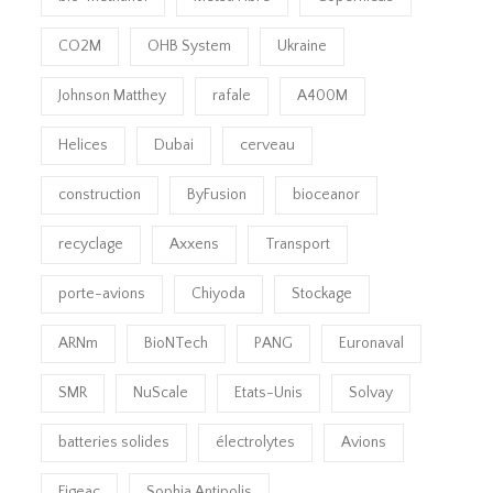
CO2M
OHB System
Ukraine
Johnson Matthey
rafale
A400M
Helices
Dubai
cerveau
construction
ByFusion
bioceanor
recyclage
Axxens
Transport
porte-avions
Chiyoda
Stockage
ARNm
BioNTech
PANG
Euronaval
SMR
NuScale
Etats-Unis
Solvay
batteries solides
électrolytes
Avions
Figeac
Sophia Antipolis