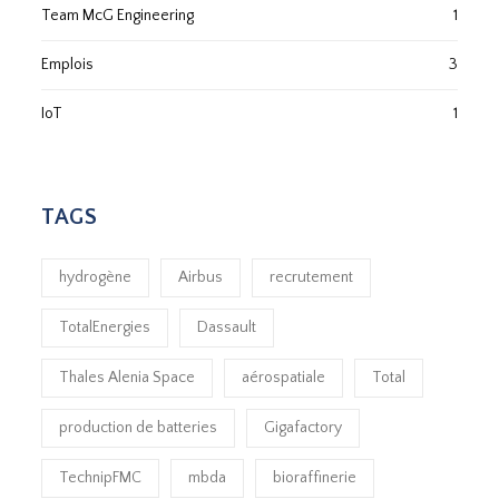
Team McG Engineering
1
Emplois
3
IoT
1
TAGS
hydrogène
Airbus
recrutement
TotalEnergies
Dassault
Thales Alenia Space
aérospatiale
Total
production de batteries
Gigafactory
TechnipFMC
mbda
bioraffinerie