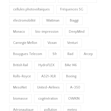
cellules photovoltaïques
Fréquences 5G
électromobilité
Wattman
Biaggi
Monaco
bio-impression
DeepMind
Carnegie Mellon
Voxan
Venturi
Bouygues Telecom
Sfr
Iliad
Arcep
British Rail
HydroFLEX
BAe 146
Rolls-Royce
A321-XLR
Boeing
MesoNet
United-Airlines
A-350
biomasse
cogénération
OWKIN
Aéronautique
pollution
meteo