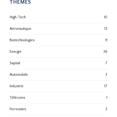
THÈMES
High-Tech
10
Aéronautique
13
Biotechnologies
11
Energie
36
Saptial
7
Automobile
3
Industrie
17
Télécoms
1
Ferroviaire
3