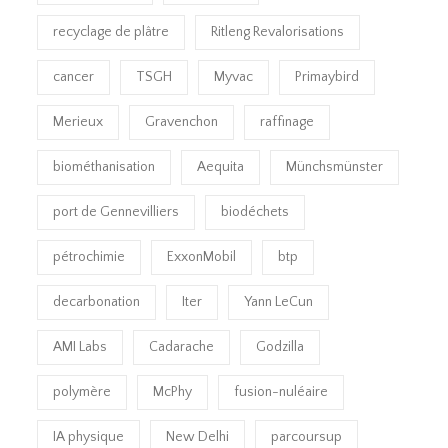
recyclage de plâtre
Ritleng Revalorisations
cancer
TSGH
Myvac
Primaybird
Merieux
Gravenchon
raffinage
biométhanisation
Aequita
Münchsmünster
port de Gennevilliers
biodéchets
pétrochimie
ExxonMobil
btp
decarbonation
Iter
Yann LeCun
AMI Labs
Cadarache
Godzilla
polymère
McPhy
fusion-nuléaire
IA physique
New Delhi
parcoursup