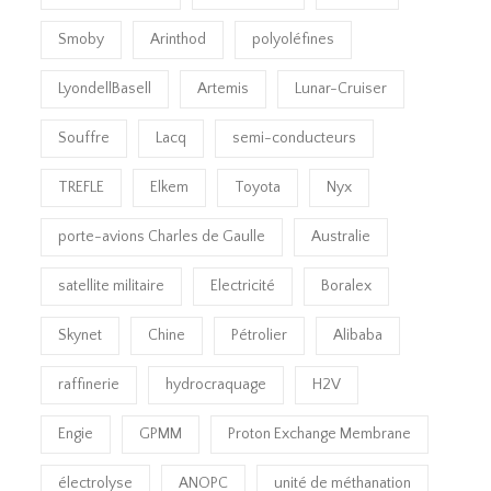
Smoby
Arinthod
polyoléfines
LyondellBasell
Artemis
Lunar-Cruiser
Souffre
Lacq
semi-conducteurs
TREFLE
Elkem
Toyota
Nyx
porte-avions Charles de Gaulle
Australie
satellite militaire
Electricité
Boralex
Skynet
Chine
Pétrolier
Alibaba
raffinerie
hydrocraquage
H2V
Engie
GPMM
Proton Exchange Membrane
électrolyse
ANOPC
unité de méthanation