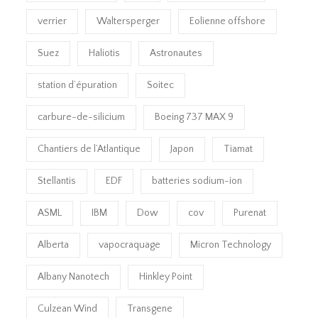
verrier
Waltersperger
Eolienne offshore
Suez
Haliotis
Astronautes
station d’épuration
Soitec
carbure-de-silicium
Boeing 737 MAX 9
Chantiers de l’Atlantique
Japon
Tiamat
Stellantis
EDF
batteries sodium-ion
ASML
IBM
Dow
cov
Purenat
Alberta
vapocraquage
Micron Technology
Albany Nanotech
Hinkley Point
Culzean Wind
Transgene