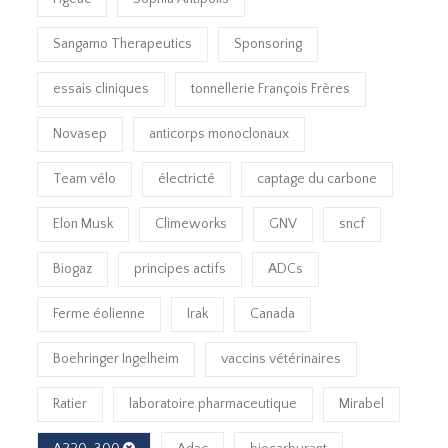
Sangamo Therapeutics
Sponsoring
essais cliniques
tonnellerie François Frères
Novasep
anticorps monoclonaux
Team vélo
électricté
captage du carbone
Elon Musk
Climeworks
GNV
sncf
Biogaz
principes actifs
ADCs
Ferme éolienne
Irak
Canada
Boehringer Ingelheim
vaccins vétérinaires
Ratier
laboratoire pharmaceutique
Mirabel