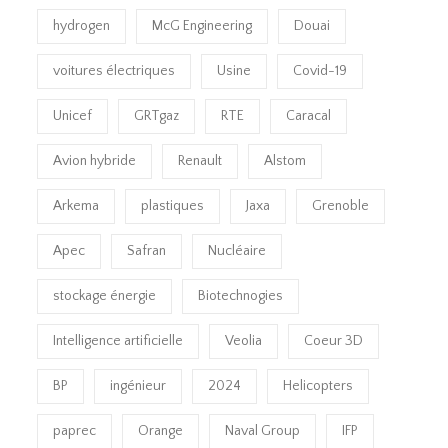
hydrogen
McG Engineering
Douai
voitures électriques
Usine
Covid-19
Unicef
GRTgaz
RTE
Caracal
Avion hybride
Renault
Alstom
Arkema
plastiques
Jaxa
Grenoble
Apec
Safran
Nucléaire
stockage énergie
Biotechnogies
Intelligence artificielle
Veolia
Coeur 3D
BP
ingénieur
2024
Helicopters
paprec
Orange
Naval Group
IFP