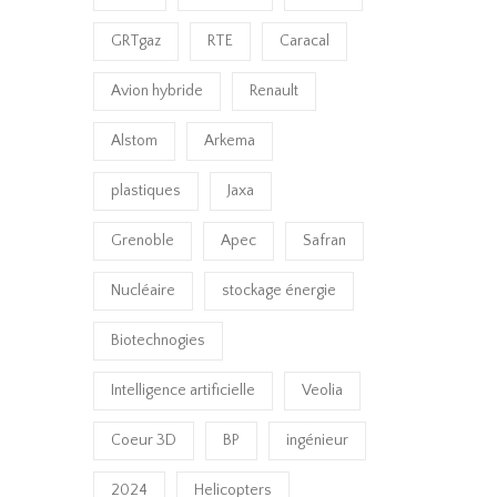
GRTgaz
RTE
Caracal
Avion hybride
Renault
Alstom
Arkema
plastiques
Jaxa
Grenoble
Apec
Safran
Nucléaire
stockage énergie
Biotechnogies
Intelligence artificielle
Veolia
Coeur 3D
BP
ingénieur
2024
Helicopters