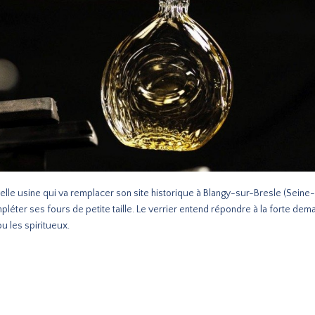
elle usine qui va remplacer son site historique à Blangy-sur-Bresle (Seine-
léter ses fours de petite taille. Le verrier entend répondre à la forte de
u les spiritueux.