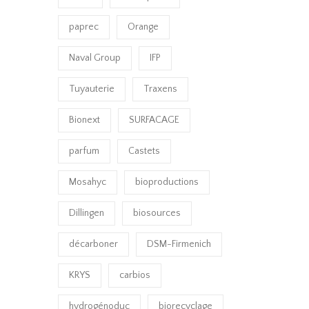
paprec
Orange
Naval Group
IFP
Tuyauterie
Traxens
Bionext
SURFACAGE
parfum
Castets
Mosahyc
bioproductions
Dillingen
biosources
décarboner
DSM-Firmenich
KRYS
carbios
hydrogénoduc
biorecyclage