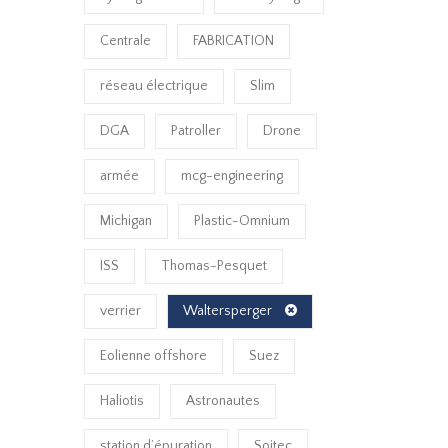
Centrale
FABRICATION
réseau électrique
Slim
DGA
Patroller
Drone
armée
mcg-engineering
Michigan
Plastic-Omnium
ISS
Thomas-Pesquet
verrier
Waltersperger
Eolienne offshore
Suez
Haliotis
Astronautes
station d’épuration
Soitec