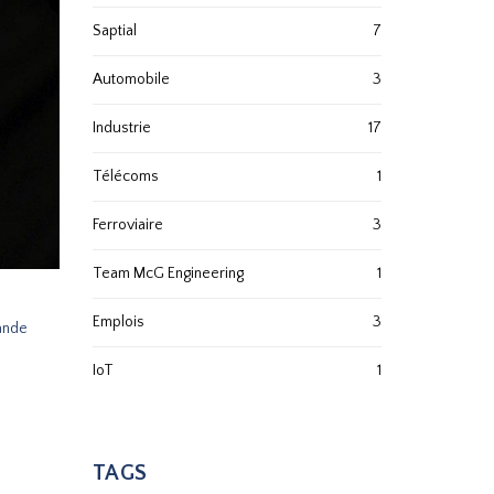
Saptial
7
Automobile
3
Industrie
17
Télécoms
1
Ferroviaire
3
Team McG Engineering
1
Emplois
3
mande
IoT
1
TAGS