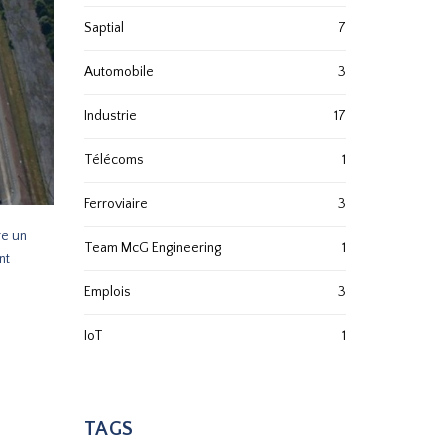
Saptial
7
Automobile
3
Industrie
17
Télécoms
1
Ferroviaire
3
re un
Team McG Engineering
1
nt
Emplois
3
IoT
1
TAGS