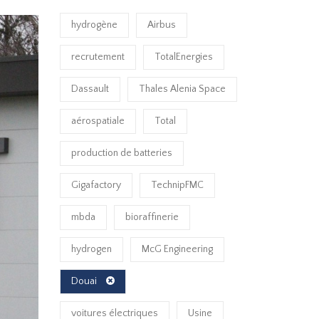
hydrogène
Airbus
recrutement
TotalEnergies
Dassault
Thales Alenia Space
aérospatiale
Total
production de batteries
Gigafactory
TechnipFMC
mbda
bioraffinerie
hydrogen
McG Engineering
Douai
voitures électriques
Usine