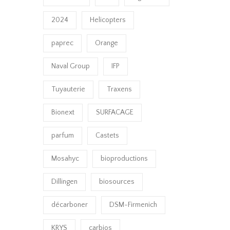
2024
Helicopters
paprec
Orange
Naval Group
IFP
Tuyauterie
Traxens
Bionext
SURFACAGE
parfum
Castets
Mosahyc
bioproductions
Dillingen
biosources
décarboner
DSM-Firmenich
KRYS
carbios