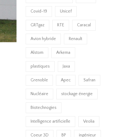
Covid-19
Unicef
GRTgaz
RTE
Caracal
Avion hybride
Renault
Alstom
Arkema
plastiques
Jaxa
Grenoble
Apec
Safran
Nucléaire
stockage énergie
Biotechnogies
Intelligence artificielle
Veolia
Coeur 3D
BP
ingénieur