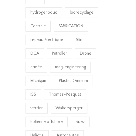
hydrogénoduc
biorecyclage
Centrale
FABRICATION
réseau électrique
Slim
DGA
Patroller
Drone
armée
mcg-engineering
Michigan
Plastic-Omnium
ISS
Thomas-Pesquet
verrier
Waltersperger
Eolienne offshore
Suez
Haliotis
Astronautes