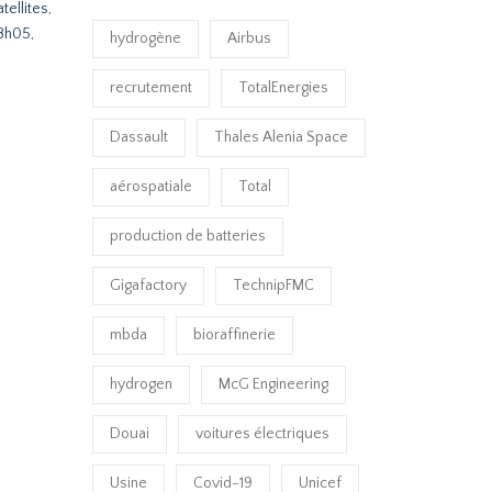
ellites,
18h05,
hydrogène
Airbus
recrutement
TotalEnergies
Dassault
Thales Alenia Space
aérospatiale
Total
production de batteries
Gigafactory
TechnipFMC
mbda
bioraffinerie
hydrogen
McG Engineering
Douai
voitures électriques
Usine
Covid-19
Unicef