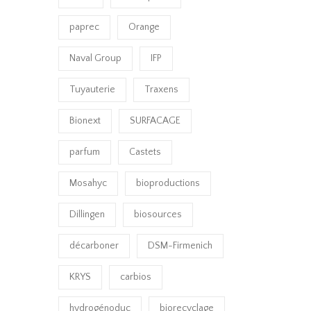
paprec
Orange
Naval Group
IFP
Tuyauterie
Traxens
Bionext
SURFACAGE
parfum
Castets
Mosahyc
bioproductions
Dillingen
biosources
décarboner
DSM-Firmenich
KRYS
carbios
hydrogénoduc
biorecyclage