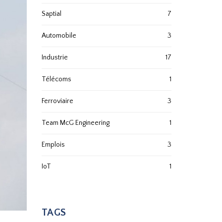
Saptial
7
Automobile
3
Industrie
17
Télécoms
1
Ferroviaire
3
Team McG Engineering
1
Emplois
3
IoT
1
TAGS