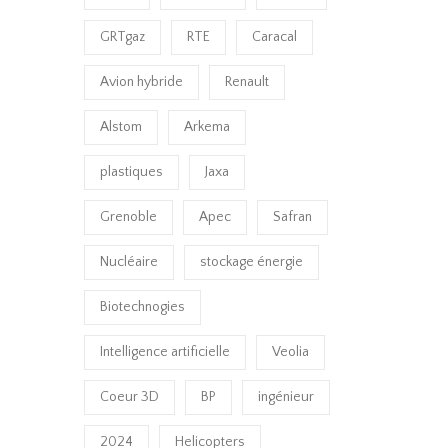
GRTgaz
RTE
Caracal
Avion hybride
Renault
Alstom
Arkema
plastiques
Jaxa
Grenoble
Apec
Safran
Nucléaire
stockage énergie
Biotechnogies
Intelligence artificielle
Veolia
Coeur 3D
BP
ingénieur
2024
Helicopters