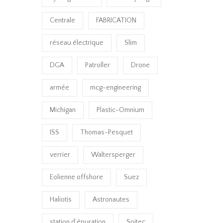
Centrale
FABRICATION
réseau électrique
Slim
DGA
Patroller
Drone
armée
mcg-engineering
Michigan
Plastic-Omnium
ISS
Thomas-Pesquet
verrier
Waltersperger
Eolienne offshore
Suez
Haliotis
Astronautes
station d’épuration
Soitec