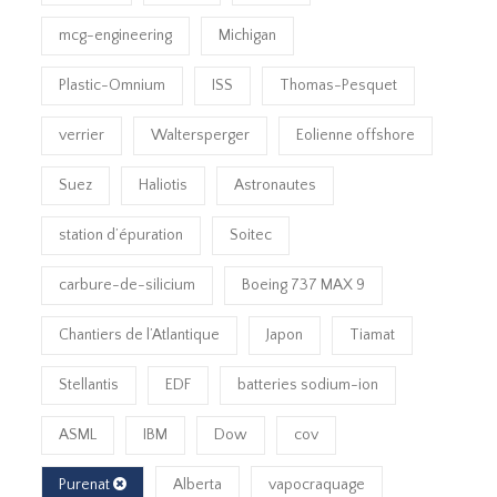
mcg-engineering
Michigan
Plastic-Omnium
ISS
Thomas-Pesquet
verrier
Waltersperger
Eolienne offshore
Suez
Haliotis
Astronautes
station d’épuration
Soitec
carbure-de-silicium
Boeing 737 MAX 9
Chantiers de l’Atlantique
Japon
Tiamat
Stellantis
EDF
batteries sodium-ion
ASML
IBM
Dow
cov
Purenat
Alberta
vapocraquage