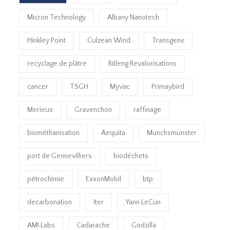
Micron Technology
Albany Nanotech
Hinkley Point
Culzean Wind
Transgene
recyclage de plâtre
Ritleng Revalorisations
cancer
TSGH
Myvac
Primaybird
Merieux
Gravenchon
raffinage
biométhanisation
Aequita
Münchsmünster
port de Gennevilliers
biodéchets
pétrochimie
ExxonMobil
btp
decarbonation
Iter
Yann LeCun
AMI Labs
Cadarache
Godzilla