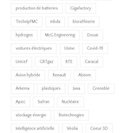
production de batteries
Gigafactory
TechnipFMC
mbda
bioraffinerie
hydrogen
McG Engineering
Douai
voitures électriques
Usine
Covid-19
Unicef
GRTgaz
RTE
Caracal
Avion hybride
Renault
Alstom
Arkema
plastiques
Jaxa
Grenoble
Apec
Safran
Nucléaire
stockage énergie
Biotechnogies
Intelligence artificielle
Veolia
Coeur 3D