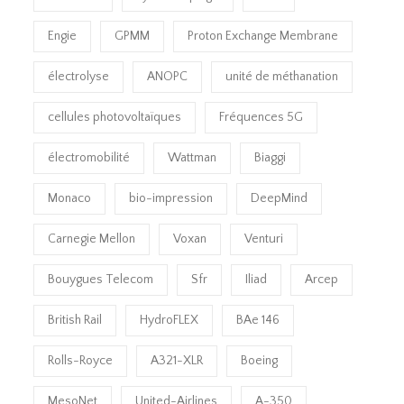
Engie
GPMM
Proton Exchange Membrane
électrolyse
ANOPC
unité de méthanation
cellules photovoltaïques
Fréquences 5G
électromobilité
Wattman
Biaggi
Monaco
bio-impression
DeepMind
Carnegie Mellon
Voxan
Venturi
Bouygues Telecom
Sfr
Iliad
Arcep
British Rail
HydroFLEX
BAe 146
Rolls-Royce
A321-XLR
Boeing
MesoNet
United-Airlines
A-350