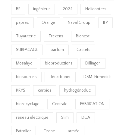
BP
ingénieur
2024
Helicopters
paprec
Orange
Naval Group
IFP
Tuyauterie
Traxens
Bionext
SURFACAGE
parfum
Castets
Mosahyc
bioproductions
Dillingen
biosources
décarboner
DSM-Firmenich
KRYS
carbios
hydrogénoduc
biorecyclage
Centrale
FABRICATION
réseau électrique
Slim
DGA
Patroller
Drone
armée