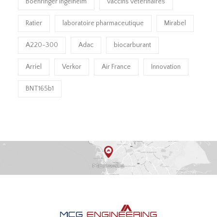
Boehringer Ingelheim
vaccins vétérinaires
Ratier
laboratoire pharmaceutique
Mirabel
A220-300
Adac
biocarburant
Arriel
Verkor
Air France
Innovation
BNT165b1