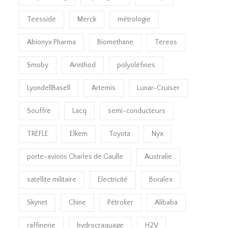
Teesside
Merck
métrologie
Abionyx Pharma
Biomethane
Tereos
Smoby
Arinthod
polyoléfines
LyondellBasell
Artemis
Lunar-Cruiser
Souffre
Lacq
semi-conducteurs
TREFLE
Elkem
Toyota
Nyx
porte-avions Charles de Gaulle
Australie
satellite militaire
Electricité
Boralex
Skynet
Chine
Pétrolier
Alibaba
raffinerie
hydrocraquage
H2V