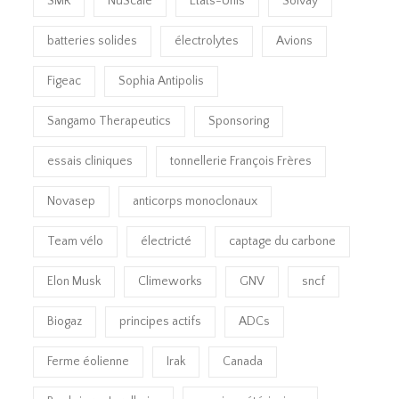
SMR
NuScale
Etats-Unis
Solvay
batteries solides
électrolytes
Avions
Figeac
Sophia Antipolis
Sangamo Therapeutics
Sponsoring
essais cliniques
tonnellerie François Frères
Novasep
anticorps monoclonaux
Team vélo
électricté
captage du carbone
Elon Musk
Climeworks
GNV
sncf
Biogaz
principes actifs
ADCs
Ferme éolienne
Irak
Canada