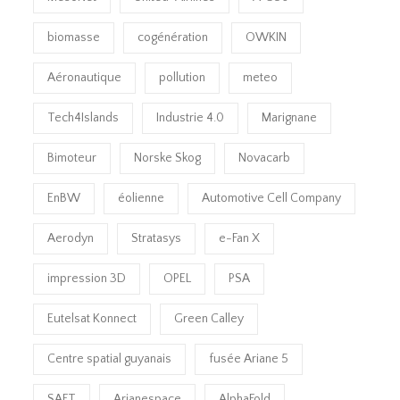
biomasse
cogénération
OWKIN
Aéronautique
pollution
meteo
Tech4Islands
Industrie 4.0
Marignane
Bimoteur
Norske Skog
Novacarb
EnBW
éolienne
Automotive Cell Company
Aerodyn
Stratasys
e-Fan X
impression 3D
OPEL
PSA
Eutelsat Konnect
Green Calley
Centre spatial guyanais
fusée Ariane 5
SAFT
Arianespace
AlphaFold