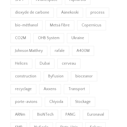
dioxyde de carbone
Äänekoski
process
bio-méthanol
Metsä Fibre
Copernicus
CO2M
OHB System
Ukraine
Johnson Matthey
rafale
A400M
Helices
Dubai
cerveau
construction
ByFusion
bioceanor
recyclage
Axxens
Transport
porte-avions
Chiyoda
Stockage
ARNm
BioNTech
PANG
Euronaval