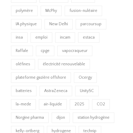
polymère
McPhy
fusion-nuléaire
IA physique
New Delhi
parcoursup
insa
emploi
incam
estaca
Raffale
cpge
vapocraqueur
oléfines
électricité renouvelable
plateforme gazière offshore
Ocergy
batteries
AstraZeneca
UnitySC
la-mede
air-liquide
2025
CO2
Norgine pharma
dijon
station hydrogène
kelly-ortberg
hydrogene
technip