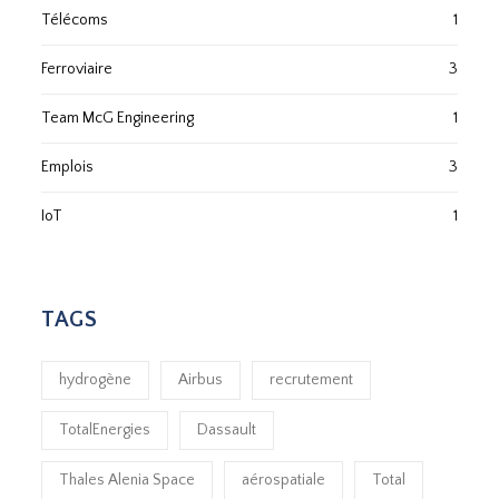
Télécoms
1
Ferroviaire
3
Team McG Engineering
1
Emplois
3
IoT
1
TAGS
hydrogène
Airbus
recrutement
TotalEnergies
Dassault
Thales Alenia Space
aérospatiale
Total