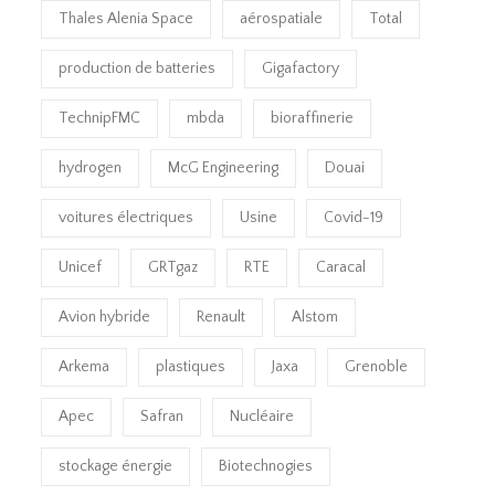
Thales Alenia Space
aérospatiale
Total
production de batteries
Gigafactory
TechnipFMC
mbda
bioraffinerie
hydrogen
McG Engineering
Douai
voitures électriques
Usine
Covid-19
Unicef
GRTgaz
RTE
Caracal
Avion hybride
Renault
Alstom
Arkema
plastiques
Jaxa
Grenoble
Apec
Safran
Nucléaire
stockage énergie
Biotechnogies