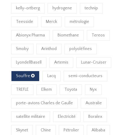
kelly-ortberg
hydrogene
technip
Teesside
Merck
métrologie
Abionyx Pharma
Biomethane
Tereos
Smoby
Arinthod
polyoléfines
LyondellBasell
Artemis
Lunar-Cruiser
Souffre
Lacq
semi-conducteurs
TREFLE
Elkem
Toyota
Nyx
porte-avions Charles de Gaulle
Australie
satellite militaire
Electricité
Boralex
Skynet
Chine
Pétrolier
Alibaba