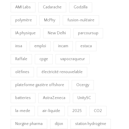
AMI Labs
Cadarache
Godzilla
polymère
McPhy
fusion-nuléaire
IA physique
New Delhi
parcoursup
insa
emploi
incam
estaca
Raffale
cpge
vapocraqueur
oléfines
électricité renouvelable
plateforme gazière offshore
Ocergy
batteries
AstraZeneca
UnitySC
la-mede
air-liquide
2025
CO2
Norgine pharma
dijon
station hydrogène