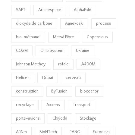
SAFT
Arianespace
AlphaFold
dioxyde de carbone
Äänekoski
process
bio-méthanol
Metsä Fibre
Copernicus
CO2M
OHB System
Ukraine
Johnson Matthey
rafale
A400M
Helices
Dubai
cerveau
construction
ByFusion
bioceanor
recyclage
Axxens
Transport
porte-avions
Chiyoda
Stockage
ARNm
BioNTech
PANG
Euronaval