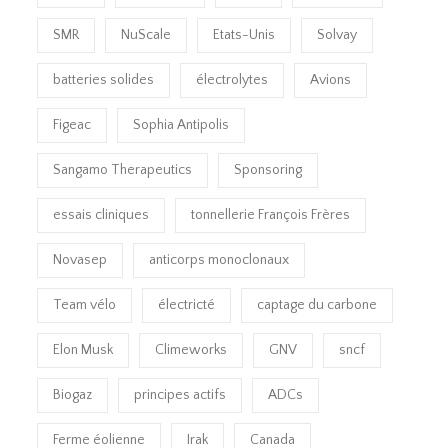
SMR
NuScale
Etats-Unis
Solvay
batteries solides
électrolytes
Avions
Figeac
Sophia Antipolis
Sangamo Therapeutics
Sponsoring
essais cliniques
tonnellerie François Frères
Novasep
anticorps monoclonaux
Team vélo
électricté
captage du carbone
Elon Musk
Climeworks
GNV
sncf
Biogaz
principes actifs
ADCs
Ferme éolienne
Irak
Canada