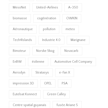
MesoNet
United-Airlines
A-350
biomasse
cogénération
OWKIN
Aéronautique
pollution
meteo
Tech4Islands
Industrie 4.0
Marignane
Bimoteur
Norske Skog
Novacarb
EnBW
éolienne
Automotive Cell Company
Aerodyn
Stratasys
e-Fan X
impression 3D
OPEL
PSA
Eutelsat Konnect
Green Calley
Centre spatial guyanais
fusée Ariane 5