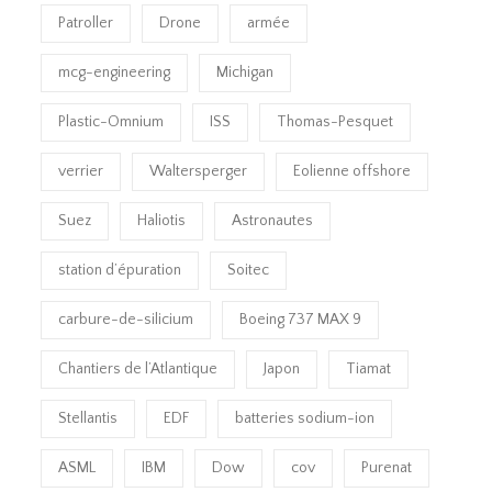
Patroller
Drone
armée
mcg-engineering
Michigan
Plastic-Omnium
ISS
Thomas-Pesquet
verrier
Waltersperger
Eolienne offshore
Suez
Haliotis
Astronautes
station d’épuration
Soitec
carbure-de-silicium
Boeing 737 MAX 9
Chantiers de l’Atlantique
Japon
Tiamat
Stellantis
EDF
batteries sodium-ion
ASML
IBM
Dow
cov
Purenat