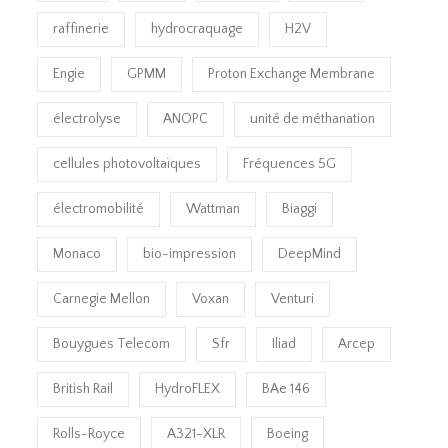
raffinerie
hydrocraquage
H2V
Engie
GPMM
Proton Exchange Membrane
électrolyse
ANOPC
unité de méthanation
cellules photovoltaïques
Fréquences 5G
électromobilité
Wattman
Biaggi
Monaco
bio-impression
DeepMind
Carnegie Mellon
Voxan
Venturi
Bouygues Telecom
Sfr
Iliad
Arcep
British Rail
HydroFLEX
BAe 146
Rolls-Royce
A321-XLR
Boeing