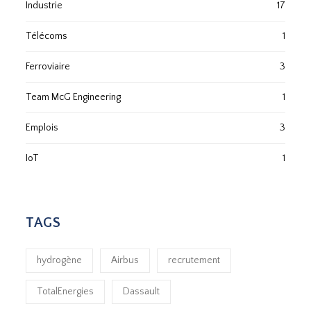
Industrie
17
Télécoms
1
Ferroviaire
3
Team McG Engineering
1
Emplois
3
IoT
1
TAGS
hydrogène
Airbus
recrutement
TotalEnergies
Dassault