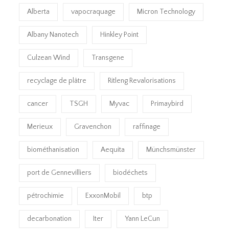
Alberta
vapocraquage
Micron Technology
Albany Nanotech
Hinkley Point
Culzean Wind
Transgene
recyclage de plâtre
Ritleng Revalorisations
cancer
TSGH
Myvac
Primaybird
Merieux
Gravenchon
raffinage
biométhanisation
Aequita
Münchsmünster
port de Gennevilliers
biodéchets
pétrochimie
ExxonMobil
btp
decarbonation
Iter
Yann LeCun