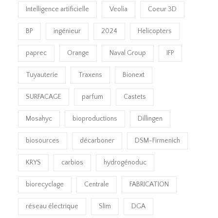
Intelligence artificielle
Veolia
Coeur 3D
BP
ingénieur
2024
Helicopters
paprec
Orange
Naval Group
IFP
Tuyauterie
Traxens
Bionext
SURFACAGE
parfum
Castets
Mosahyc
bioproductions
Dillingen
biosources
décarboner
DSM-Firmenich
KRYS
carbios
hydrogénoduc
biorecyclage
Centrale
FABRICATION
réseau électrique
Slim
DGA