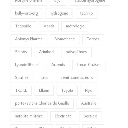
Norgine pharma
dijon
station hydrogène
kelly-ortberg
hydrogene
technip
Teesside
Merck
métrologie
Abionyx Pharma
Biomethane
Tereos
Smoby
Arinthod
polyoléfines
LyondellBasell
Artemis
Lunar-Cruiser
Souffre
Lacq
semi-conducteurs
TREFLE
Elkem
Toyota
Nyx
porte-avions Charles de Gaulle
Australie
satellite militaire
Electricité
Boralex