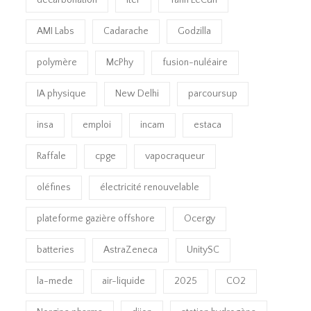
AMI Labs
Cadarache
Godzilla
polymère
McPhy
fusion-nuléaire
IA physique
New Delhi
parcoursup
insa
emploi
incam
estaca
Raffale
cpge
vapocraqueur
oléfines
électricité renouvelable
plateforme gazière offshore
Ocergy
batteries
AstraZeneca
UnitySC
la-mede
air-liquide
2025
CO2