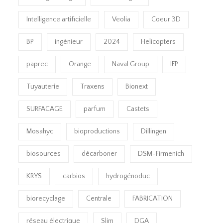
Intelligence artificielle
Veolia
Coeur 3D
BP
ingénieur
2024
Helicopters
paprec
Orange
Naval Group
IFP
Tuyauterie
Traxens
Bionext
SURFACAGE
parfum
Castets
Mosahyc
bioproductions
Dillingen
biosources
décarboner
DSM-Firmenich
KRYS
carbios
hydrogénoduc
biorecyclage
Centrale
FABRICATION
réseau électrique
Slim
DGA