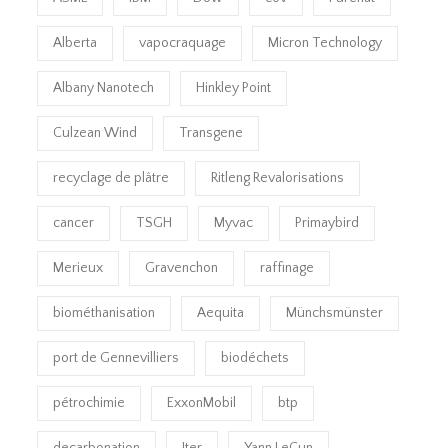
Alberta
vapocraquage
Micron Technology
Albany Nanotech
Hinkley Point
Culzean Wind
Transgene
recyclage de plâtre
Ritleng Revalorisations
cancer
TSGH
Myvac
Primaybird
Merieux
Gravenchon
raffinage
biométhanisation
Aequita
Münchsmünster
port de Gennevilliers
biodéchets
pétrochimie
ExxonMobil
btp
decarbonation
Iter
Yann LeCun