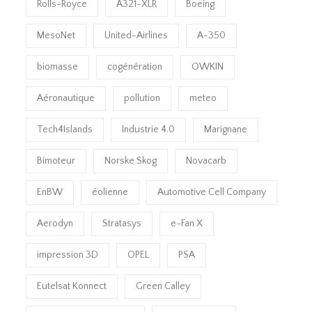
Rolls-Royce
A321-XLR
Boeing
MesoNet
United-Airlines
A-350
biomasse
cogénération
OWKIN
Aéronautique
pollution
meteo
Tech4Islands
Industrie 4.0
Marignane
Bimoteur
Norske Skog
Novacarb
EnBW
éolienne
Automotive Cell Company
Aerodyn
Stratasys
e-Fan X
impression 3D
OPEL
PSA
Eutelsat Konnect
Green Calley