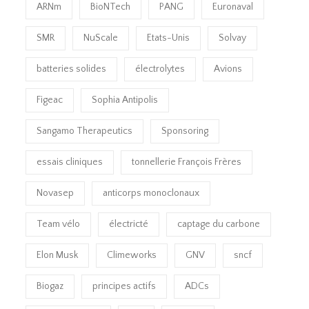
ARNm
BioNTech
PANG
Euronaval
SMR
NuScale
Etats-Unis
Solvay
batteries solides
électrolytes
Avions
Figeac
Sophia Antipolis
Sangamo Therapeutics
Sponsoring
essais cliniques
tonnellerie François Frères
Novasep
anticorps monoclonaux
Team vélo
électricté
captage du carbone
Elon Musk
Climeworks
GNV
sncf
Biogaz
principes actifs
ADCs