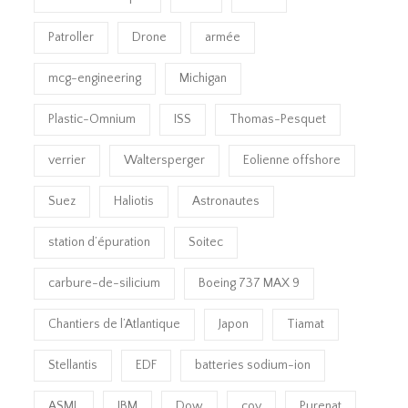
Patroller
Drone
armée
mcg-engineering
Michigan
Plastic-Omnium
ISS
Thomas-Pesquet
verrier
Waltersperger
Eolienne offshore
Suez
Haliotis
Astronautes
station d’épuration
Soitec
carbure-de-silicium
Boeing 737 MAX 9
Chantiers de l’Atlantique
Japon
Tiamat
Stellantis
EDF
batteries sodium-ion
ASML
IBM
Dow
cov
Purenat