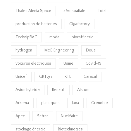
Thales Alenia Space
aérospatiale
Total
production de batteries
Gigafactory
TechnipFMC
mbda
bioraffinerie
hydrogen
McG Engineering
Douai
voitures électriques
Usine
Covid-19
Unicef
GRTgaz
RTE
Caracal
Avion hybride
Renault
Alstom
Arkema
plastiques
Jaxa
Grenoble
Apec
Safran
Nucléaire
stockage énergie
Biotechnogies