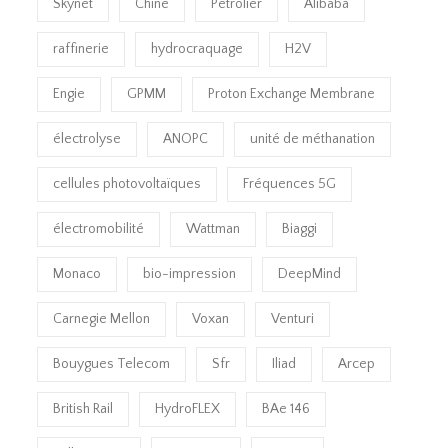
Skynet
Chine
Pétrolier
Alibaba
raffinerie
hydrocraquage
H2V
Engie
GPMM
Proton Exchange Membrane
électrolyse
ANOPC
unité de méthanation
cellules photovoltaïques
Fréquences 5G
électromobilité
Wattman
Biaggi
Monaco
bio-impression
DeepMind
Carnegie Mellon
Voxan
Venturi
Bouygues Telecom
Sfr
Iliad
Arcep
British Rail
HydroFLEX
BAe 146