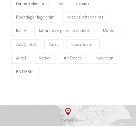
Ferme éolienne
Irak
Canada
Boehringer Ingelheim
vaccins vétérinaires
Ratier
laboratoire pharmaceutique
Mirabel
A220-300
Adac
biocarburant
Arriel
Verkor
Air France
Innovation
BNT165b1