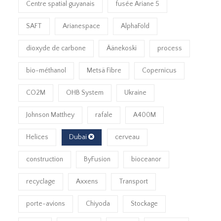
Centre spatial guyanais
fusée Ariane 5
SAFT
Arianespace
AlphaFold
dioxyde de carbone
Äänekoski
process
bio-méthanol
Metsä Fibre
Copernicus
CO2M
OHB System
Ukraine
Johnson Matthey
rafale
A400M
Helices
Dubai
cerveau
construction
ByFusion
bioceanor
recyclage
Axxens
Transport
porte-avions
Chiyoda
Stockage