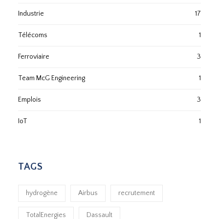
Industrie
17
Télécoms
1
Ferroviaire
3
Team McG Engineering
1
Emplois
3
IoT
1
TAGS
hydrogène
Airbus
recrutement
TotalEnergies
Dassault