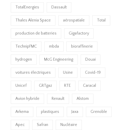
TotalEnergies
Dassault
Thales Alenia Space
aérospatiale
Total
production de batteries
Gigafactory
TechnipFMC
mbda
bioraffinerie
hydrogen
McG Engineering
Douai
voitures électriques
Usine
Covid-19
Unicef
GRTgaz
RTE
Caracal
Avion hybride
Renault
Alstom
Arkema
plastiques
Jaxa
Grenoble
Apec
Safran
Nucléaire