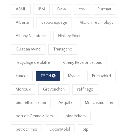
ASML
IBM
Dow
cov
Purenat
Alberta
vapocraquage
Micron Technology
Albany Nanotech
Hinkley Point
Culzean Wind
Transgene
recyclage de plâtre
Ritleng Revalorisations
cancer
TSGH
Myvac
Primaybird
Merieux
Gravenchon
raffinage
biométhanisation
Aequita
Münchsmünster
port de Gennevilliers
biodéchets
pétrochimie
ExxonMobil
btp