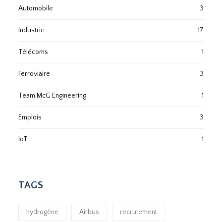
Automobile
3
Industrie
17
Télécoms
1
Ferroviaire
3
Team McG Engineering
1
Emplois
3
IoT
1
TAGS
hydrogène
Airbus
recrutement