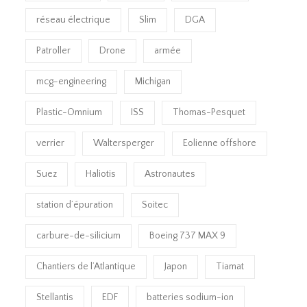
réseau électrique
Slim
DGA
Patroller
Drone
armée
mcg-engineering
Michigan
Plastic-Omnium
ISS
Thomas-Pesquet
verrier
Waltersperger
Eolienne offshore
Suez
Haliotis
Astronautes
station d’épuration
Soitec
carbure-de-silicium
Boeing 737 MAX 9
Chantiers de l’Atlantique
Japon
Tiamat
Stellantis
EDF
batteries sodium-ion