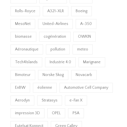
Rolls-Royce
A321-XLR
Boeing
MesoNet
United-Airlines
A-350
biomasse
cogénération
OWKIN
Aéronautique
pollution
meteo
Tech4Islands
Industrie 4.0
Marignane
Bimoteur
Norske Skog
Novacarb
EnBW
éolienne
Automotive Cell Company
Aerodyn
Stratasys
e-Fan X
impression 3D
OPEL
PSA
Eutelsat Konnect
Green Calley