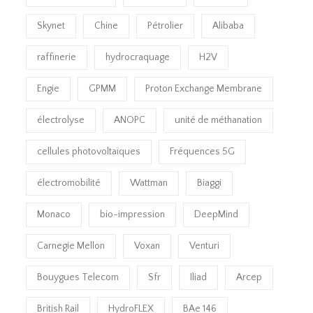
Skynet
Chine
Pétrolier
Alibaba
raffinerie
hydrocraquage
H2V
Engie
GPMM
Proton Exchange Membrane
électrolyse
ANOPC
unité de méthanation
cellules photovoltaïques
Fréquences 5G
électromobilité
Wattman
Biaggi
Monaco
bio-impression
DeepMind
Carnegie Mellon
Voxan
Venturi
Bouygues Telecom
Sfr
Iliad
Arcep
British Rail
HydroFLEX
BAe 146