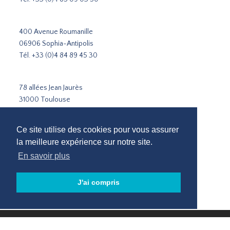
400 Avenue Roumanille
06906 Sophia-Antipolis
Tél.
+33 (0)4 84 89 45 30
78 allées Jean Jaurès
31000 Toulouse
Tél.
+33 5 31 51 02 35
Ce site utilise des cookies pour vous assurer
Cabinet de recrutement Paris
la meilleure expérience sur notre site.
Cabinet de recrutement Lyon
En savoir plus
Cabinet de recrutement Marseille
Recrutement Sophia-Antipolis
J'ai compris
Cabinet de recrutement Toulouse