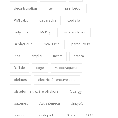
decarbonation
Iter
Yann LeCun
AMI Labs
Cadarache
Godzilla
polymère
McPhy
fusion-nuléaire
IA physique
New Delhi
parcoursup
insa
emploi
incam
estaca
Raffale
cpge
vapocraqueur
oléfines
électricité renouvelable
plateforme gazière offshore
Ocergy
batteries
AstraZeneca
UnitySC
la-mede
air-liquide
2025
CO2