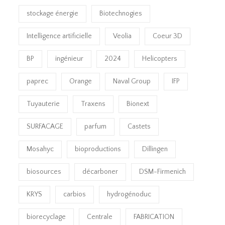
stockage énergie
Biotechnogies
Intelligence artificielle
Veolia
Coeur 3D
BP
ingénieur
2024
Helicopters
paprec
Orange
Naval Group
IFP
Tuyauterie
Traxens
Bionext
SURFACAGE
parfum
Castets
Mosahyc
bioproductions
Dillingen
biosources
décarboner
DSM-Firmenich
KRYS
carbios
hydrogénoduc
biorecyclage
Centrale
FABRICATION