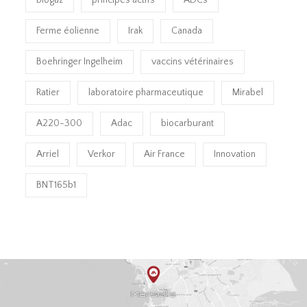
Ferme éolienne
Irak
Canada
Boehringer Ingelheim
vaccins vétérinaires
Ratier
laboratoire pharmaceutique
Mirabel
A220-300
Adac
biocarburant
Arriel
Verkor
Air France
Innovation
BNT165b1