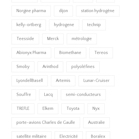
Norgine pharma
dijon
station hydrogène
kelly-ortberg
hydrogene
technip
Teesside
Merck
métrologie
Abionyx Pharma
Biomethane
Tereos
Smoby
Arinthod
polyoléfines
LyondellBasell
Artemis
Lunar-Cruiser
Souffre
Lacq
semi-conducteurs
TREFLE
Elkem
Toyota
Nyx
porte-avions Charles de Gaulle
Australie
satellite militaire
Electricité
Boralex