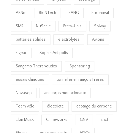
ARNm
BioNTech
PANG
Euronaval
SMR
NuScale
Etats-Unis
Solvay
batteries solides
électrolytes
Avions
Figeac
Sophia Antipolis
Sangamo Therapeutics
Sponsoring
essais cliniques
tonnellerie François Frères
Novasep
anticorps monoclonaux
Team vélo
électricté
captage du carbone
Elon Musk
Climeworks
GNV
sncf
Biogaz
principes actifs
ADCs