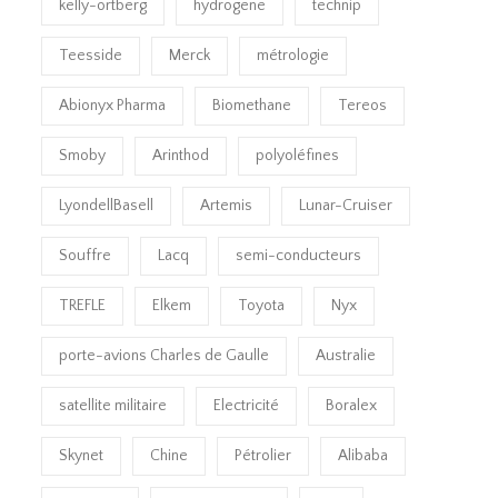
kelly-ortberg
hydrogene
technip
Teesside
Merck
métrologie
Abionyx Pharma
Biomethane
Tereos
Smoby
Arinthod
polyoléfines
LyondellBasell
Artemis
Lunar-Cruiser
Souffre
Lacq
semi-conducteurs
TREFLE
Elkem
Toyota
Nyx
porte-avions Charles de Gaulle
Australie
satellite militaire
Electricité
Boralex
Skynet
Chine
Pétrolier
Alibaba