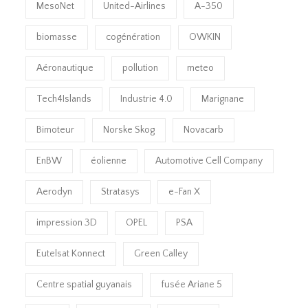
MesoNet
United-Airlines
A-350
biomasse
cogénération
OWKIN
Aéronautique
pollution
meteo
Tech4Islands
Industrie 4.0
Marignane
Bimoteur
Norske Skog
Novacarb
EnBW
éolienne
Automotive Cell Company
Aerodyn
Stratasys
e-Fan X
impression 3D
OPEL
PSA
Eutelsat Konnect
Green Calley
Centre spatial guyanais
fusée Ariane 5