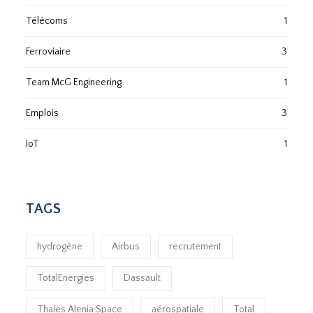
Télécoms
1
Ferroviaire
3
Team McG Engineering
1
Emplois
3
IoT
1
TAGS
hydrogène
Airbus
recrutement
TotalEnergies
Dassault
Thales Alenia Space
aérospatiale
Total