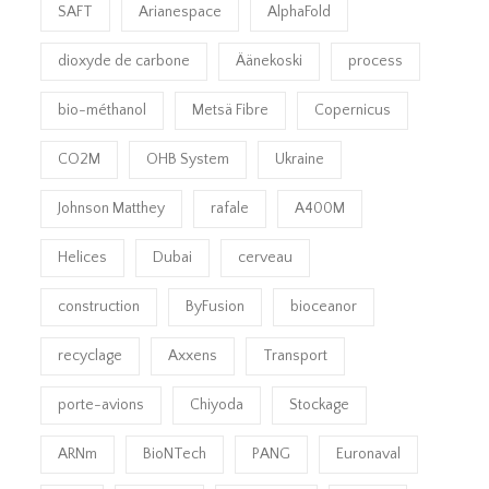
SAFT
Arianespace
AlphaFold
dioxyde de carbone
Äänekoski
process
bio-méthanol
Metsä Fibre
Copernicus
CO2M
OHB System
Ukraine
Johnson Matthey
rafale
A400M
Helices
Dubai
cerveau
construction
ByFusion
bioceanor
recyclage
Axxens
Transport
porte-avions
Chiyoda
Stockage
ARNm
BioNTech
PANG
Euronaval