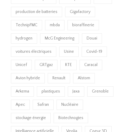
production de batteries
Gigafactory
TechnipFMC
mbda
bioraffinerie
hydrogen
McG Engineering
Douai
voitures électriques
Usine
Covid-19
Unicef
GRTgaz
RTE
Caracal
Avion hybride
Renault
Alstom
Arkema
plastiques
Jaxa
Grenoble
Apec
Safran
Nucléaire
stockage énergie
Biotechnogies
Intelligence artificielle
Veolia
Coeur 3D