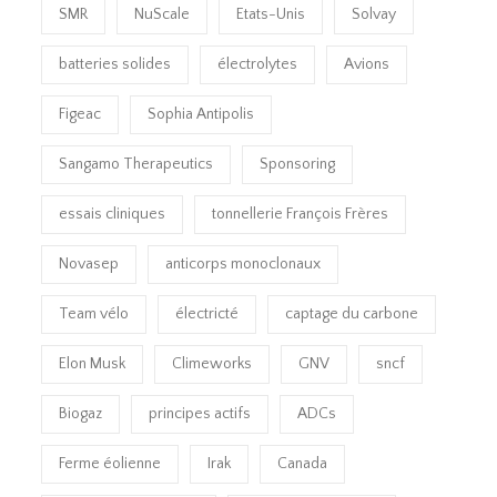
SMR
NuScale
Etats-Unis
Solvay
batteries solides
électrolytes
Avions
Figeac
Sophia Antipolis
Sangamo Therapeutics
Sponsoring
essais cliniques
tonnellerie François Frères
Novasep
anticorps monoclonaux
Team vélo
électricté
captage du carbone
Elon Musk
Climeworks
GNV
sncf
Biogaz
principes actifs
ADCs
Ferme éolienne
Irak
Canada