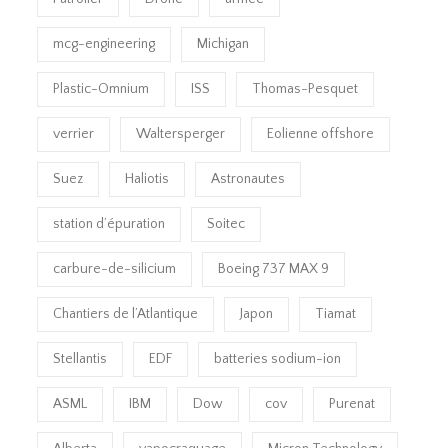
mcg-engineering
Michigan
Plastic-Omnium
ISS
Thomas-Pesquet
verrier
Waltersperger
Eolienne offshore
Suez
Haliotis
Astronautes
station d’épuration
Soitec
carbure-de-silicium
Boeing 737 MAX 9
Chantiers de l’Atlantique
Japon
Tiamat
Stellantis
EDF
batteries sodium-ion
ASML
IBM
Dow
cov
Purenat