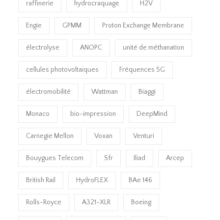
raffinerie
hydrocraquage
H2V
Engie
GPMM
Proton Exchange Membrane
électrolyse
ANOPC
unité de méthanation
cellules photovoltaïques
Fréquences 5G
électromobilité
Wattman
Biaggi
Monaco
bio-impression
DeepMind
Carnegie Mellon
Voxan
Venturi
Bouygues Telecom
Sfr
Iliad
Arcep
British Rail
HydroFLEX
BAe 146
Rolls-Royce
A321-XLR
Boeing