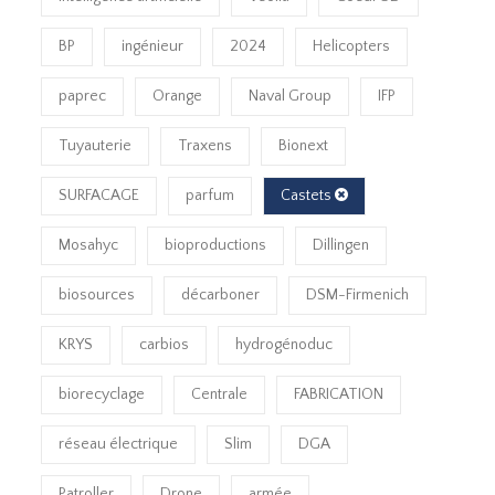
BP
ingénieur
2024
Helicopters
paprec
Orange
Naval Group
IFP
Tuyauterie
Traxens
Bionext
SURFACAGE
parfum
Castets
Mosahyc
bioproductions
Dillingen
biosources
décarboner
DSM-Firmenich
KRYS
carbios
hydrogénoduc
biorecyclage
Centrale
FABRICATION
réseau électrique
Slim
DGA
Patroller
Drone
armée