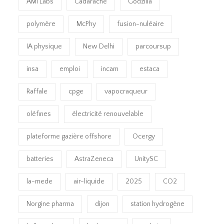
AMI Labs
Cadarache
Godzilla
polymère
McPhy
fusion-nuléaire
IA physique
New Delhi
parcoursup
insa
emploi
incam
estaca
Raffale
cpge
vapocraqueur
oléfines
électricité renouvelable
plateforme gazière offshore
Ocergy
batteries
AstraZeneca
UnitySC
la-mede
air-liquide
2025
CO2
Norgine pharma
dijon
station hydrogène