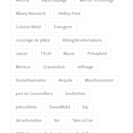
Alberta
vapocraquage
Micron Technology
Albany Nanotech
Hinkley Point
Culzean Wind
Transgene
recyclage de plâtre
Ritleng Revalorisations
cancer
TSGH
Myvac
Primaybird
Merieux
Gravenchon
raffinage
biométhanisation
Aequita
Münchsmünster
port de Gennevilliers
biodéchets
pétrochimie
ExxonMobil
btp
decarbonation
Iter
Yann LeCun