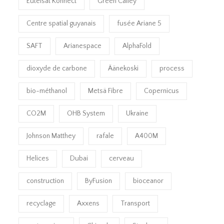
Eutelsat Konnect
Green Calley
Centre spatial guyanais
fusée Ariane 5
SAFT
Arianespace
AlphaFold
dioxyde de carbone
Äänekoski
process
bio-méthanol
Metsä Fibre
Copernicus
CO2M
OHB System
Ukraine
Johnson Matthey
rafale
A400M
Helices
Dubai
cerveau
construction
ByFusion
bioceanor
recyclage
Axxens
Transport