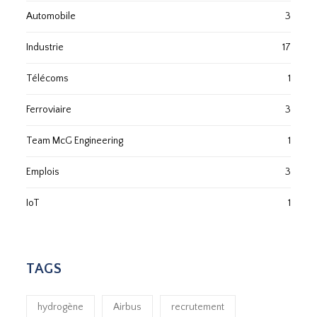
Automobile
3
Industrie
17
Télécoms
1
Ferroviaire
3
Team McG Engineering
1
Emplois
3
IoT
1
TAGS
hydrogène
Airbus
recrutement