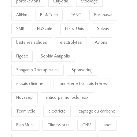
porte-avions
Chiyoda
Stockage
ARNm
BioNTech
PANG
Euronaval
SMR
NuScale
Etats-Unis
Solvay
batteries solides
électrolytes
Avions
Figeac
Sophia Antipolis
Sangamo Therapeutics
Sponsoring
essais cliniques
tonnellerie François Frères
Novasep
anticorps monoclonaux
Team vélo
électricté
captage du carbone
Elon Musk
Climeworks
GNV
sncf