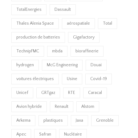
TotalEnergies
Dassault
Thales Alenia Space
aérospatiale
Total
production de batteries
Gigafactory
TechnipFMC
mbda
bioraffinerie
hydrogen
McG Engineering
Douai
voitures électriques
Usine
Covid-19
Unicef
GRTgaz
RTE
Caracal
Avion hybride
Renault
Alstom
Arkema
plastiques
Jaxa
Grenoble
Apec
Safran
Nucléaire