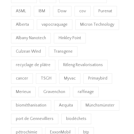
ASML
IBM
Dow
cov
Purenat
Alberta
vapocraquage
Micron Technology
Albany Nanotech
Hinkley Point
Culzean Wind
Transgene
recyclage de plâtre
Ritleng Revalorisations
cancer
TSGH
Myvac
Primaybird
Merieux
Gravenchon
raffinage
biométhanisation
Aequita
Münchsmünster
port de Gennevilliers
biodéchets
pétrochimie
ExxonMobil
btp