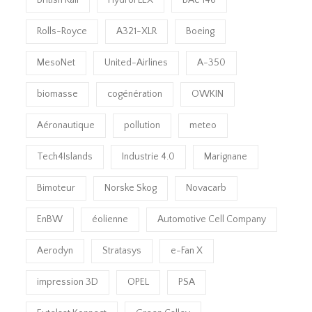
Rolls-Royce
A321-XLR
Boeing
MesoNet
United-Airlines
A-350
biomasse
cogénération
OWKIN
Aéronautique
pollution
meteo
Tech4Islands
Industrie 4.0
Marignane
Bimoteur
Norske Skog
Novacarb
EnBW
éolienne
Automotive Cell Company
Aerodyn
Stratasys
e-Fan X
impression 3D
OPEL
PSA