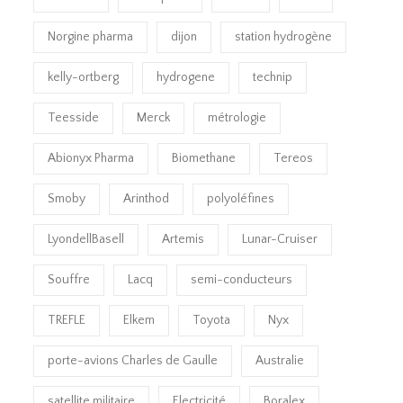
Norgine pharma
dijon
station hydrogène
kelly-ortberg
hydrogene
technip
Teesside
Merck
métrologie
Abionyx Pharma
Biomethane
Tereos
Smoby
Arinthod
polyoléfines
LyondellBasell
Artemis
Lunar-Cruiser
Souffre
Lacq
semi-conducteurs
TREFLE
Elkem
Toyota
Nyx
porte-avions Charles de Gaulle
Australie
satellite militaire
Electricité
Boralex