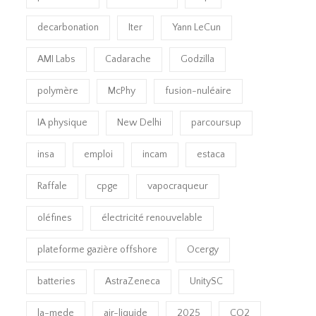
decarbonation
Iter
Yann LeCun
AMI Labs
Cadarache
Godzilla
polymère
McPhy
fusion-nuléaire
IA physique
New Delhi
parcoursup
insa
emploi
incam
estaca
Raffale
cpge
vapocraqueur
oléfines
électricité renouvelable
plateforme gazière offshore
Ocergy
batteries
AstraZeneca
UnitySC
la-mede
air-liquide
2025
CO2