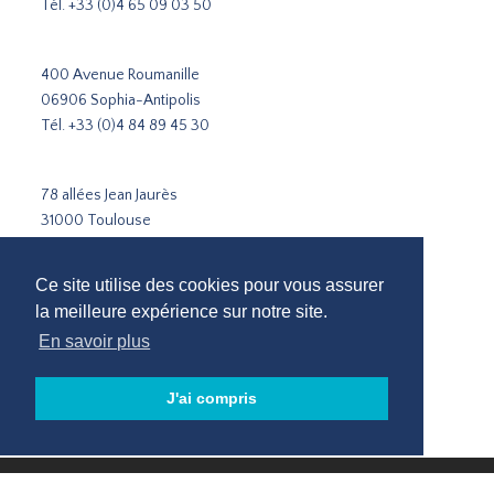
Tél.
+33 (0)4 65 09 03 50
400 Avenue Roumanille
06906 Sophia-Antipolis
Tél.
+33 (0)4 84 89 45 30
78 allées Jean Jaurès
31000 Toulouse
Tél.
+33 5 31 51 02 35
Ce site utilise des cookies pour vous assurer
Cabinet de recrutement Paris
la meilleure expérience sur notre site.
Cabinet de recrutement Lyon
En savoir plus
Cabinet de recrutement Marseille
Recrutement Sophia-Antipolis
J'ai compris
Cabinet de recrutement Toulouse