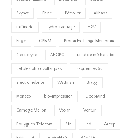
Skynet
Chine
Pétrolier
Alibaba
raffinerie
hydrocraquage
H2V
Engie
GPMM
Proton Exchange Membrane
électrolyse
ANOPC
unité de méthanation
cellules photovoltaïques
Fréquences 5G
électromobilité
Wattman
Biaggi
Monaco
bio-impression
DeepMind
Carnegie Mellon
Voxan
Venturi
Bouygues Telecom
Sfr
Iliad
Arcep
British Rail
HydroFLEX
BAe 146