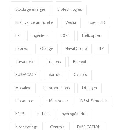
stockage énergie
Biotechnogies
Intelligence artificielle
Veolia
Coeur 3D
BP
ingénieur
2024
Helicopters
paprec
Orange
Naval Group
IFP
Tuyauterie
Traxens
Bionext
SURFACAGE
parfum
Castets
Mosahyc
bioproductions
Dillingen
biosources
décarboner
DSM-Firmenich
KRYS
carbios
hydrogénoduc
biorecyclage
Centrale
FABRICATION