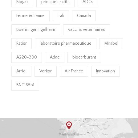
Biogaz
principes actifs
ADCs
Ferme éolienne
Irak
Canada
Boehringer Ingelheim
vaccins vétérinaires
Ratier
laboratoire pharmaceutique
Mirabel
A220-300
Adac
biocarburant
Arriel
Verkor
Air France
Innovation
BNT165b1