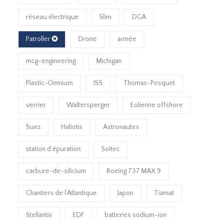
réseau électrique
Slim
DGA
Patroller
Drone
armée
mcg-engineering
Michigan
Plastic-Omnium
ISS
Thomas-Pesquet
verrier
Waltersperger
Eolienne offshore
Suez
Haliotis
Astronautes
station d’épuration
Soitec
carbure-de-silicium
Boeing 737 MAX 9
Chantiers de l’Atlantique
Japon
Tiamat
Stellantis
EDF
batteries sodium-ion