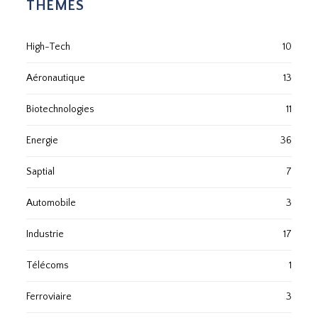
THÈMES
High-Tech
10
Aéronautique
13
Biotechnologies
11
Energie
36
Saptial
7
Automobile
3
Industrie
17
Télécoms
1
Ferroviaire
3