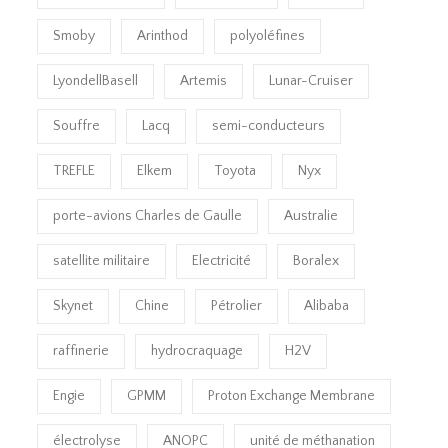
Smoby
Arinthod
polyoléfines
LyondellBasell
Artemis
Lunar-Cruiser
Souffre
Lacq
semi-conducteurs
TREFLE
Elkem
Toyota
Nyx
porte-avions Charles de Gaulle
Australie
satellite militaire
Electricité
Boralex
Skynet
Chine
Pétrolier
Alibaba
raffinerie
hydrocraquage
H2V
Engie
GPMM
Proton Exchange Membrane
électrolyse
ANOPC
unité de méthanation