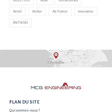
A220-300
Adac
biocarburant
Arriel
Verkor
Air France
Innovation
BNT165b1
PLAN DU SITE
Qui sommes-nous ?