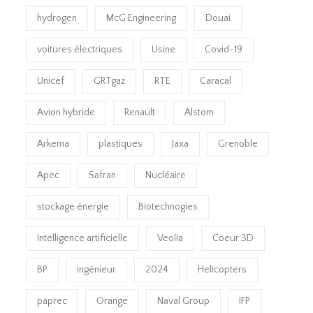
hydrogen
McG Engineering
Douai
voitures électriques
Usine
Covid-19
Unicef
GRTgaz
RTE
Caracal
Avion hybride
Renault
Alstom
Arkema
plastiques
Jaxa
Grenoble
Apec
Safran
Nucléaire
stockage énergie
Biotechnogies
Intelligence artificielle
Veolia
Coeur 3D
BP
ingénieur
2024
Helicopters
paprec
Orange
Naval Group
IFP