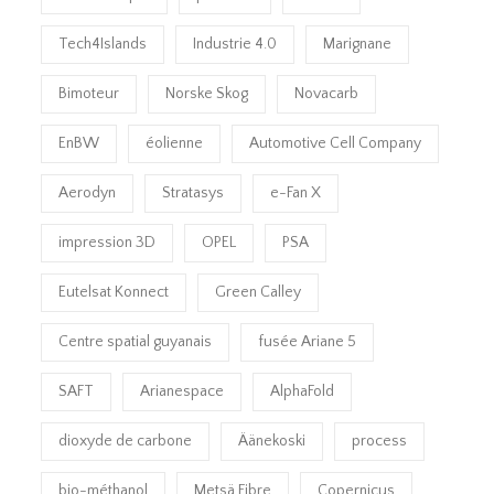
Tech4Islands
Industrie 4.0
Marignane
Bimoteur
Norske Skog
Novacarb
EnBW
éolienne
Automotive Cell Company
Aerodyn
Stratasys
e-Fan X
impression 3D
OPEL
PSA
Eutelsat Konnect
Green Calley
Centre spatial guyanais
fusée Ariane 5
SAFT
Arianespace
AlphaFold
dioxyde de carbone
Äänekoski
process
bio-méthanol
Metsä Fibre
Copernicus