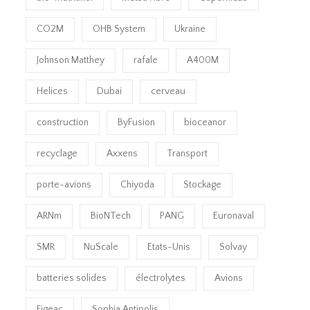
CO2M
OHB System
Ukraine
Johnson Matthey
rafale
A400M
Helices
Dubai
cerveau
construction
ByFusion
bioceanor
recyclage
Axxens
Transport
porte-avions
Chiyoda
Stockage
ARNm
BioNTech
PANG
Euronaval
SMR
NuScale
Etats-Unis
Solvay
batteries solides
électrolytes
Avions
Figeac
Sophia Antipolis