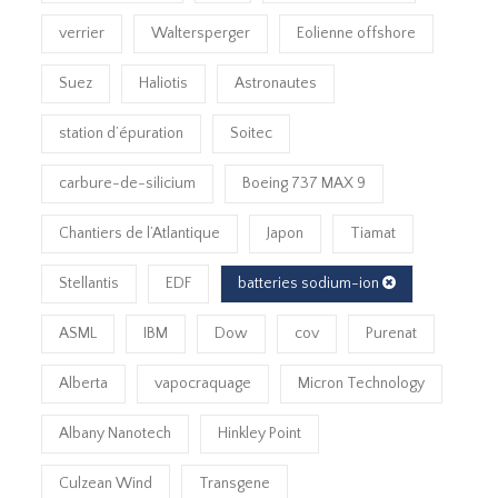
verrier
Waltersperger
Eolienne offshore
Suez
Haliotis
Astronautes
station d’épuration
Soitec
carbure-de-silicium
Boeing 737 MAX 9
Chantiers de l’Atlantique
Japon
Tiamat
Stellantis
EDF
batteries sodium-ion
ASML
IBM
Dow
cov
Purenat
Alberta
vapocraquage
Micron Technology
Albany Nanotech
Hinkley Point
Culzean Wind
Transgene