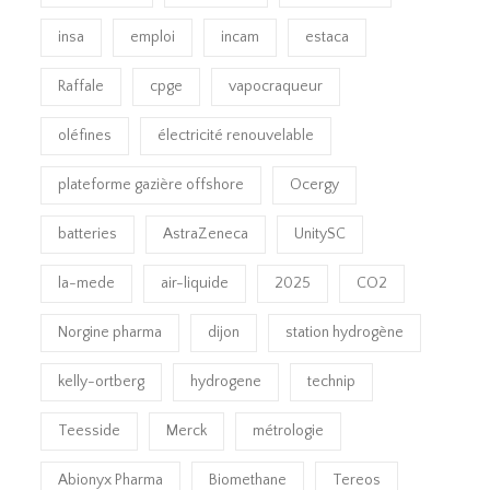
insa
emploi
incam
estaca
Raffale
cpge
vapocraqueur
oléfines
électricité renouvelable
plateforme gazière offshore
Ocergy
batteries
AstraZeneca
UnitySC
la-mede
air-liquide
2025
CO2
Norgine pharma
dijon
station hydrogène
kelly-ortberg
hydrogene
technip
Teesside
Merck
métrologie
Abionyx Pharma
Biomethane
Tereos