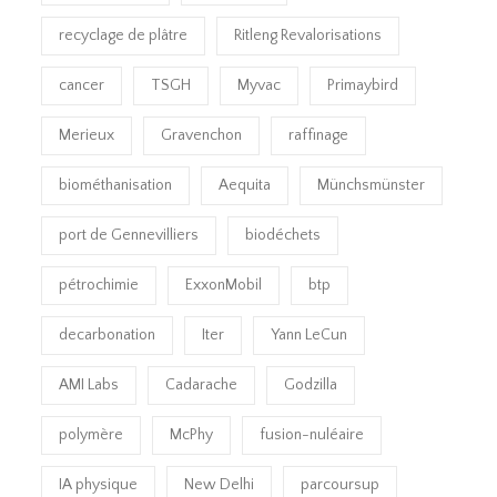
recyclage de plâtre
Ritleng Revalorisations
cancer
TSGH
Myvac
Primaybird
Merieux
Gravenchon
raffinage
biométhanisation
Aequita
Münchsmünster
port de Gennevilliers
biodéchets
pétrochimie
ExxonMobil
btp
decarbonation
Iter
Yann LeCun
AMI Labs
Cadarache
Godzilla
polymère
McPhy
fusion-nuléaire
IA physique
New Delhi
parcoursup