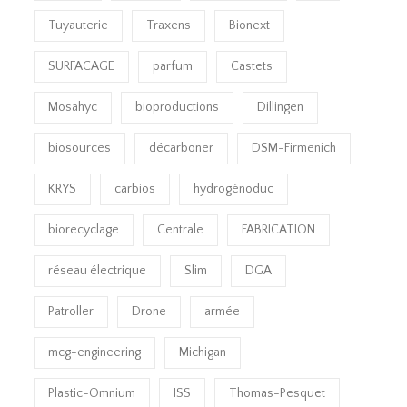
Tuyauterie
Traxens
Bionext
SURFACAGE
parfum
Castets
Mosahyc
bioproductions
Dillingen
biosources
décarboner
DSM-Firmenich
KRYS
carbios
hydrogénoduc
biorecyclage
Centrale
FABRICATION
réseau électrique
Slim
DGA
Patroller
Drone
armée
mcg-engineering
Michigan
Plastic-Omnium
ISS
Thomas-Pesquet