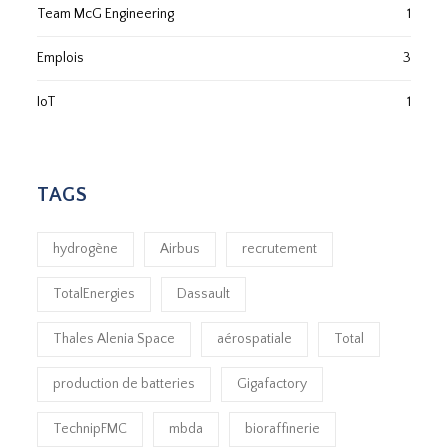
Team McG Engineering
1
Emplois
3
IoT
1
TAGS
hydrogène
Airbus
recrutement
TotalEnergies
Dassault
Thales Alenia Space
aérospatiale
Total
production de batteries
Gigafactory
TechnipFMC
mbda
bioraffinerie