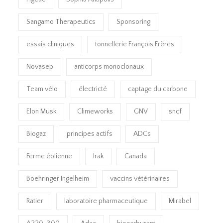
Sangamo Therapeutics
Sponsoring
essais cliniques
tonnellerie François Frères
Novasep
anticorps monoclonaux
Team vélo
électricté
captage du carbone
Elon Musk
Climeworks
GNV
sncf
Biogaz
principes actifs
ADCs
Ferme éolienne
Irak
Canada
Boehringer Ingelheim
vaccins vétérinaires
Ratier
laboratoire pharmaceutique
Mirabel