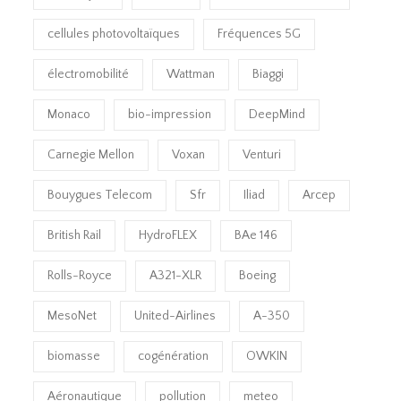
cellules photovoltaïques
Fréquences 5G
électromobilité
Wattman
Biaggi
Monaco
bio-impression
DeepMind
Carnegie Mellon
Voxan
Venturi
Bouygues Telecom
Sfr
Iliad
Arcep
British Rail
HydroFLEX
BAe 146
Rolls-Royce
A321-XLR
Boeing
MesoNet
United-Airlines
A-350
biomasse
cogénération
OWKIN
Aéronautique
pollution
meteo