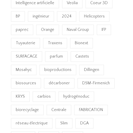
Intelligence artificielle
Veolia
Coeur 3D
BP
ingénieur
2024
Helicopters
paprec
Orange
Naval Group
IFP
Tuyauterie
Traxens
Bionext
SURFACAGE
parfum
Castets
Mosahyc
bioproductions
Dillingen
biosources
décarboner
DSM-Firmenich
KRYS
carbios
hydrogénoduc
biorecyclage
Centrale
FABRICATION
réseau électrique
Slim
DGA