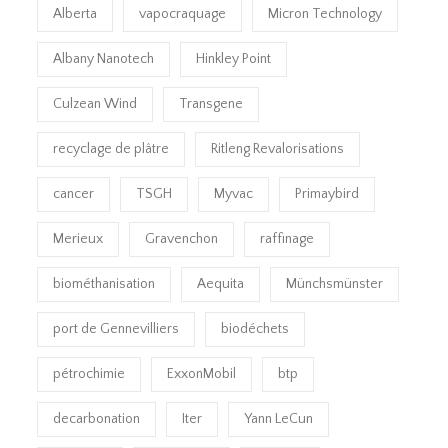
Alberta
vapocraquage
Micron Technology
Albany Nanotech
Hinkley Point
Culzean Wind
Transgene
recyclage de plâtre
Ritleng Revalorisations
cancer
TSGH
Myvac
Primaybird
Merieux
Gravenchon
raffinage
biométhanisation
Aequita
Münchsmünster
port de Gennevilliers
biodéchets
pétrochimie
ExxonMobil
btp
decarbonation
Iter
Yann LeCun