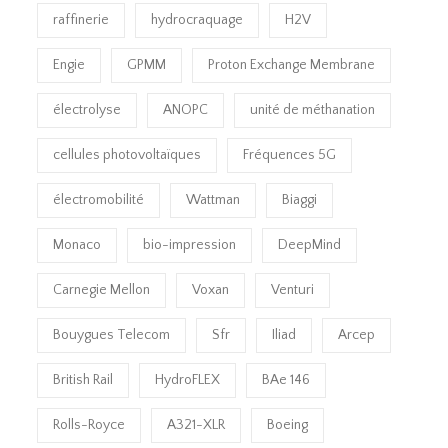
raffinerie
hydrocraquage
H2V
Engie
GPMM
Proton Exchange Membrane
électrolyse
ANOPC
unité de méthanation
cellules photovoltaïques
Fréquences 5G
électromobilité
Wattman
Biaggi
Monaco
bio-impression
DeepMind
Carnegie Mellon
Voxan
Venturi
Bouygues Telecom
Sfr
Iliad
Arcep
British Rail
HydroFLEX
BAe 146
Rolls-Royce
A321-XLR
Boeing