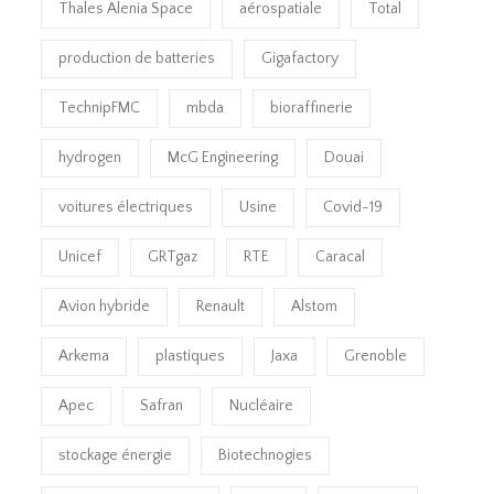
Thales Alenia Space
aérospatiale
Total
production de batteries
Gigafactory
TechnipFMC
mbda
bioraffinerie
hydrogen
McG Engineering
Douai
voitures électriques
Usine
Covid-19
Unicef
GRTgaz
RTE
Caracal
Avion hybride
Renault
Alstom
Arkema
plastiques
Jaxa
Grenoble
Apec
Safran
Nucléaire
stockage énergie
Biotechnogies