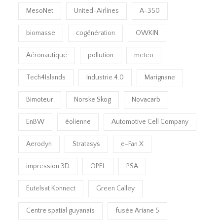
MesoNet
United-Airlines
A-350
biomasse
cogénération
OWKIN
Aéronautique
pollution
meteo
Tech4Islands
Industrie 4.0
Marignane
Bimoteur
Norske Skog
Novacarb
EnBW
éolienne
Automotive Cell Company
Aerodyn
Stratasys
e-Fan X
impression 3D
OPEL
PSA
Eutelsat Konnect
Green Calley
Centre spatial guyanais
fusée Ariane 5