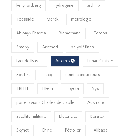
kelly-ortberg
hydrogene
technip
Teesside
Merck
métrologie
Abionyx Pharma
Biomethane
Tereos
Smoby
Arinthod
polyoléfines
LyondellBasell
Artemis
Lunar-Cruiser
Souffre
Lacq
semi-conducteurs
TREFLE
Elkem
Toyota
Nyx
porte-avions Charles de Gaulle
Australie
satellite militaire
Electricité
Boralex
Skynet
Chine
Pétrolier
Alibaba