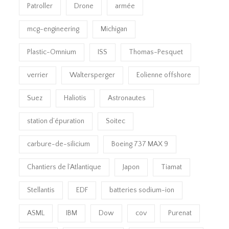
Patroller
Drone
armée
mcg-engineering
Michigan
Plastic-Omnium
ISS
Thomas-Pesquet
verrier
Waltersperger
Eolienne offshore
Suez
Haliotis
Astronautes
station d’épuration
Soitec
carbure-de-silicium
Boeing 737 MAX 9
Chantiers de l’Atlantique
Japon
Tiamat
Stellantis
EDF
batteries sodium-ion
ASML
IBM
Dow
cov
Purenat