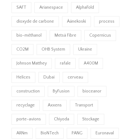
SAFT
Arianespace
AlphaFold
dioxyde de carbone
Äänekoski
process
bio-méthanol
Metsä Fibre
Copernicus
CO2M
OHB System
Ukraine
Johnson Matthey
rafale
A400M
Helices
Dubai
cerveau
construction
ByFusion
bioceanor
recyclage
Axxens
Transport
porte-avions
Chiyoda
Stockage
ARNm
BioNTech
PANG
Euronaval