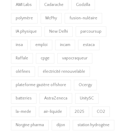
AMI Labs
Cadarache
Godzilla
polymère
McPhy
fusion-nuléaire
IA physique
New Delhi
parcoursup
insa
emploi
incam
estaca
Raffale
cpge
vapocraqueur
oléfines
électricité renouvelable
plateforme gazière offshore
Ocergy
batteries
AstraZeneca
UnitySC
la-mede
air-liquide
2025
CO2
Norgine pharma
dijon
station hydrogène