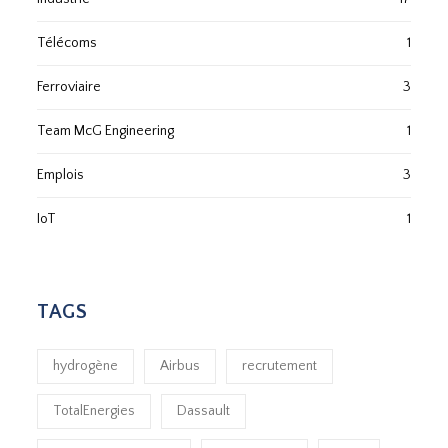
Télécoms
1
Ferroviaire
3
Team McG Engineering
1
Emplois
3
IoT
1
TAGS
hydrogène
Airbus
recrutement
TotalEnergies
Dassault