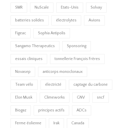
SMR
NuScale
Etats-Unis
Solvay
batteries solides
électrolytes
Avions
Figeac
Sophia Antipolis
Sangamo Therapeutics
Sponsoring
essais cliniques
tonnellerie François Frères
Novasep
anticorps monoclonaux
Team vélo
électricté
captage du carbone
Elon Musk
Climeworks
GNV
sncf
Biogaz
principes actifs
ADCs
Ferme éolienne
Irak
Canada