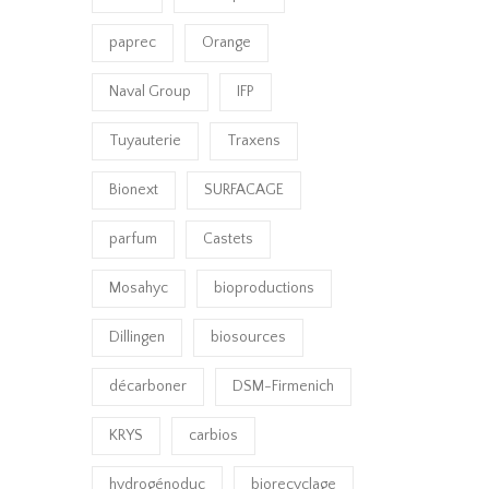
paprec
Orange
Naval Group
IFP
Tuyauterie
Traxens
Bionext
SURFACAGE
parfum
Castets
Mosahyc
bioproductions
Dillingen
biosources
décarboner
DSM-Firmenich
KRYS
carbios
hydrogénoduc
biorecyclage