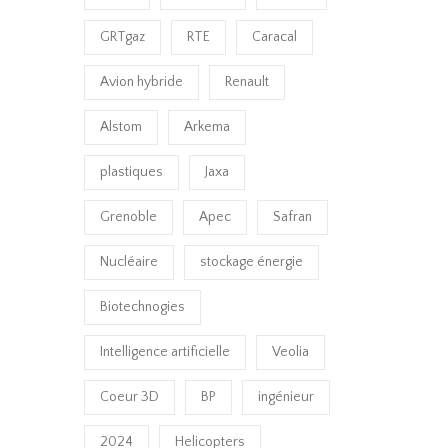
GRTgaz
RTE
Caracal
Avion hybride
Renault
Alstom
Arkema
plastiques
Jaxa
Grenoble
Apec
Safran
Nucléaire
stockage énergie
Biotechnogies
Intelligence artificielle
Veolia
Coeur 3D
BP
ingénieur
2024
Helicopters