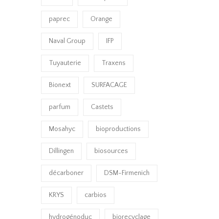
paprec
Orange
Naval Group
IFP
Tuyauterie
Traxens
Bionext
SURFACAGE
parfum
Castets
Mosahyc
bioproductions
Dillingen
biosources
décarboner
DSM-Firmenich
KRYS
carbios
hydrogénoduc
biorecyclage