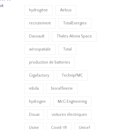
it
hydrogène
Airbus
recrutement
TotalEnergies
Dassault
Thales Alenia Space
aérospatiale
Total
production de batteries
Gigafactory
TechnipFMC
mbda
bioraffinerie
hydrogen
McG Engineering
Douai
voitures électriques
Usine
Covid-19
Unicef