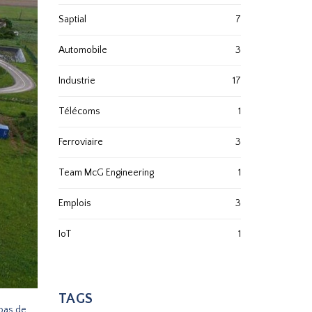
Saptial
7
Automobile
3
Industrie
17
Télécoms
1
Ferroviaire
3
Team McG Engineering
1
Emplois
3
IoT
1
TAGS
 pas de