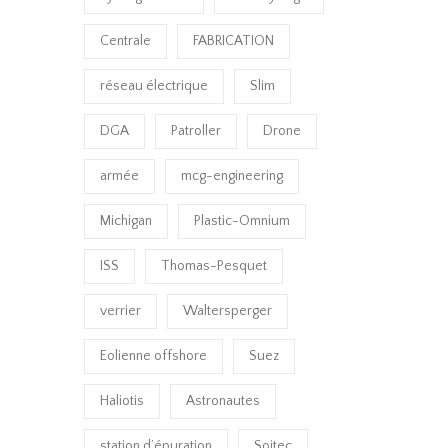
Centrale
FABRICATION
réseau électrique
Slim
DGA
Patroller
Drone
armée
mcg-engineering
Michigan
Plastic-Omnium
ISS
Thomas-Pesquet
verrier
Waltersperger
Eolienne offshore
Suez
Haliotis
Astronautes
station d’épuration
Soitec