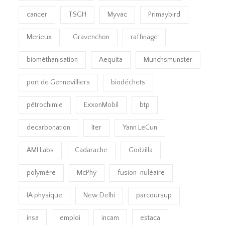
cancer
TSGH
Myvac
Primaybird
Merieux
Gravenchon
raffinage
biométhanisation
Aequita
Münchsmünster
port de Gennevilliers
biodéchets
pétrochimie
ExxonMobil
btp
decarbonation
Iter
Yann LeCun
AMI Labs
Cadarache
Godzilla
polymère
McPhy
fusion-nuléaire
IA physique
New Delhi
parcoursup
insa
emploi
incam
estaca