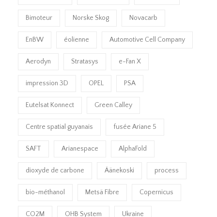
Bimoteur
Norske Skog
Novacarb
EnBW
éolienne
Automotive Cell Company
Aerodyn
Stratasys
e-Fan X
impression 3D
OPEL
PSA
Eutelsat Konnect
Green Calley
Centre spatial guyanais
fusée Ariane 5
SAFT
Arianespace
AlphaFold
dioxyde de carbone
Äänekoski
process
bio-méthanol
Metsä Fibre
Copernicus
CO2M
OHB System
Ukraine