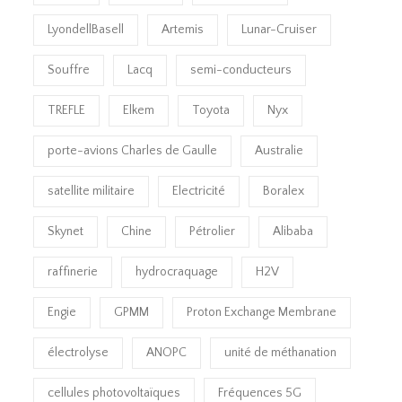
LyondellBasell
Artemis
Lunar-Cruiser
Souffre
Lacq
semi-conducteurs
TREFLE
Elkem
Toyota
Nyx
porte-avions Charles de Gaulle
Australie
satellite militaire
Electricité
Boralex
Skynet
Chine
Pétrolier
Alibaba
raffinerie
hydrocraquage
H2V
Engie
GPMM
Proton Exchange Membrane
électrolyse
ANOPC
unité de méthanation
cellules photovoltaïques
Fréquences 5G