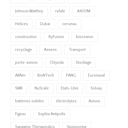
Johnson Matthey
rafale
A400M
Helices
Dubai
cerveau
construction
ByFusion
bioceanor
recyclage
Axxens
Transport
porte-avions
Chiyoda
Stockage
ARNm
BioNTech
PANG
Euronaval
SMR
NuScale
Etats-Unis
Solvay
batteries solides
électrolytes
Avions
Figeac
Sophia Antipolis
Sangamo Therapeutics
Sponsoring