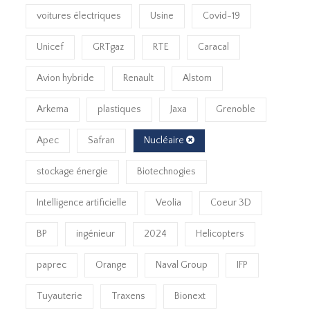
voitures électriques
Usine
Covid-19
Unicef
GRTgaz
RTE
Caracal
Avion hybride
Renault
Alstom
Arkema
plastiques
Jaxa
Grenoble
Apec
Safran
Nucléaire
stockage énergie
Biotechnogies
Intelligence artificielle
Veolia
Coeur 3D
BP
ingénieur
2024
Helicopters
paprec
Orange
Naval Group
IFP
Tuyauterie
Traxens
Bionext