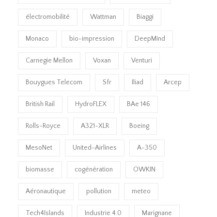
électromobilité
Wattman
Biaggi
Monaco
bio-impression
DeepMind
Carnegie Mellon
Voxan
Venturi
Bouygues Telecom
Sfr
Iliad
Arcep
British Rail
HydroFLEX
BAe 146
Rolls-Royce
A321-XLR
Boeing
MesoNet
United-Airlines
A-350
biomasse
cogénération
OWKIN
Aéronautique
pollution
meteo
Tech4Islands
Industrie 4.0
Marignane