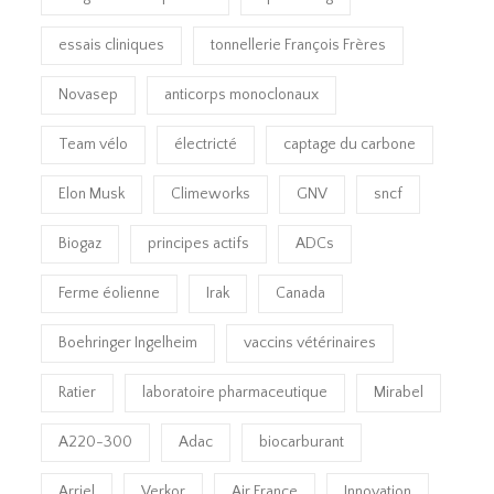
essais cliniques
tonnellerie François Frères
Novasep
anticorps monoclonaux
Team vélo
électricté
captage du carbone
Elon Musk
Climeworks
GNV
sncf
Biogaz
principes actifs
ADCs
Ferme éolienne
Irak
Canada
Boehringer Ingelheim
vaccins vétérinaires
Ratier
laboratoire pharmaceutique
Mirabel
A220-300
Adac
biocarburant
Arriel
Verkor
Air France
Innovation