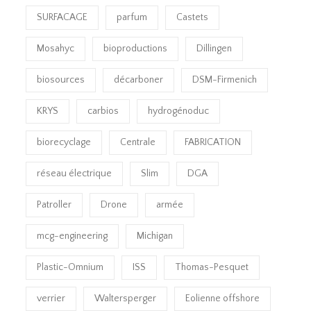
SURFACAGE
parfum
Castets
Mosahyc
bioproductions
Dillingen
biosources
décarboner
DSM-Firmenich
KRYS
carbios
hydrogénoduc
biorecyclage
Centrale
FABRICATION
réseau électrique
Slim
DGA
Patroller
Drone
armée
mcg-engineering
Michigan
Plastic-Omnium
ISS
Thomas-Pesquet
verrier
Waltersperger
Eolienne offshore