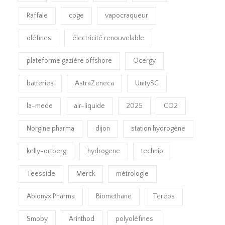
Raffale
cpge
vapocraqueur
oléfines
électricité renouvelable
plateforme gazière offshore
Ocergy
batteries
AstraZeneca
UnitySC
la-mede
air-liquide
2025
CO2
Norgine pharma
dijon
station hydrogène
kelly-ortberg
hydrogene
technip
Teesside
Merck
métrologie
Abionyx Pharma
Biomethane
Tereos
Smoby
Arinthod
polyoléfines