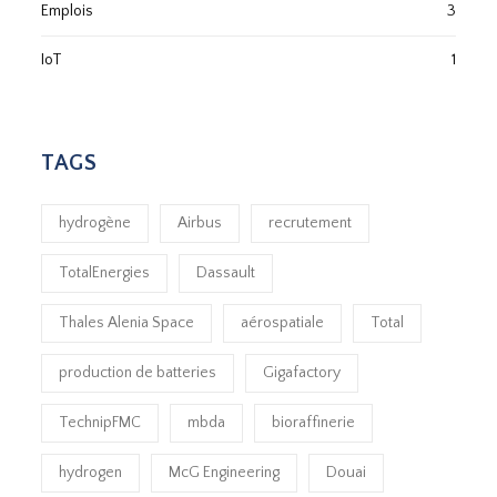
Emplois
3
IoT
1
TAGS
hydrogène
Airbus
recrutement
TotalEnergies
Dassault
Thales Alenia Space
aérospatiale
Total
production de batteries
Gigafactory
TechnipFMC
mbda
bioraffinerie
hydrogen
McG Engineering
Douai