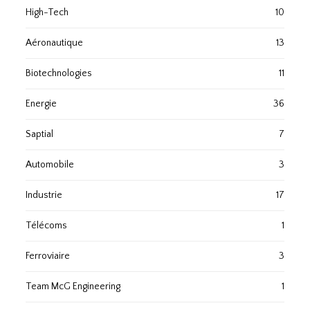
High-Tech
10
Aéronautique
13
Biotechnologies
11
Energie
36
Saptial
7
Automobile
3
Industrie
17
Télécoms
1
Ferroviaire
3
Team McG Engineering
1