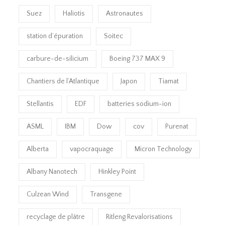
Suez
Haliotis
Astronautes
station d’épuration
Soitec
carbure-de-silicium
Boeing 737 MAX 9
Chantiers de l’Atlantique
Japon
Tiamat
Stellantis
EDF
batteries sodium-ion
ASML
IBM
Dow
cov
Purenat
Alberta
vapocraquage
Micron Technology
Albany Nanotech
Hinkley Point
Culzean Wind
Transgene
recyclage de plâtre
Ritleng Revalorisations