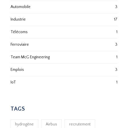
Automobile
3
Industrie
17
Télécoms
1
Ferroviaire
3
Team McG Engineering
1
Emplois
3
IoT
1
TAGS
hydrogène
Airbus
recrutement