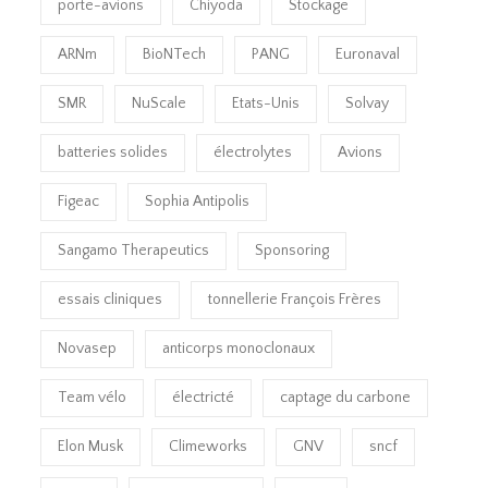
porte-avions
Chiyoda
Stockage
ARNm
BioNTech
PANG
Euronaval
SMR
NuScale
Etats-Unis
Solvay
batteries solides
électrolytes
Avions
Figeac
Sophia Antipolis
Sangamo Therapeutics
Sponsoring
essais cliniques
tonnellerie François Frères
Novasep
anticorps monoclonaux
Team vélo
électricté
captage du carbone
Elon Musk
Climeworks
GNV
sncf