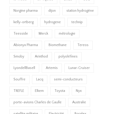
Norgine pharma
dijon
station hydrogène
kelly-ortberg
hydrogene
technip
Teesside
Merck
métrologie
Abionyx Pharma
Biomethane
Tereos
Smoby
Arinthod
polyoléfines
LyondellBasell
Artemis
Lunar-Cruiser
Souffre
Lacq
semi-conducteurs
TREFLE
Elkem
Toyota
Nyx
porte-avions Charles de Gaulle
Australie
satellite militaire
Electricité
Boralex