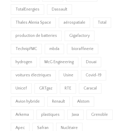
TotalEnergies
Dassault
Thales Alenia Space
aérospatiale
Total
production de batteries
Gigafactory
TechnipFMC
mbda
bioraffinerie
hydrogen
McG Engineering
Douai
voitures électriques
Usine
Covid-19
Unicef
GRTgaz
RTE
Caracal
Avion hybride
Renault
Alstom
Arkema
plastiques
Jaxa
Grenoble
Apec
Safran
Nucléaire