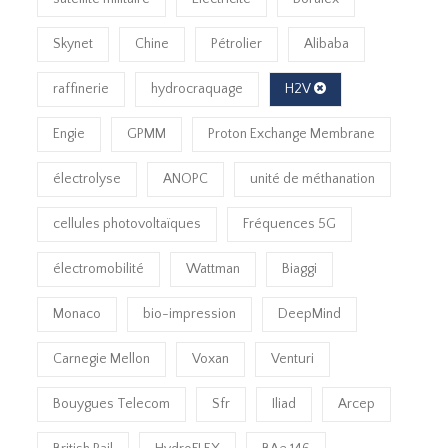
Skynet
Chine
Pétrolier
Alibaba
raffinerie
hydrocraquage
H2V
Engie
GPMM
Proton Exchange Membrane
électrolyse
ANOPC
unité de méthanation
cellules photovoltaïques
Fréquences 5G
électromobilité
Wattman
Biaggi
Monaco
bio-impression
DeepMind
Carnegie Mellon
Voxan
Venturi
Bouygues Telecom
Sfr
Iliad
Arcep