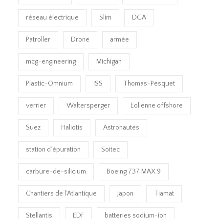
réseau électrique
Slim
DGA
Patroller
Drone
armée
mcg-engineering
Michigan
Plastic-Omnium
ISS
Thomas-Pesquet
verrier
Waltersperger
Eolienne offshore
Suez
Haliotis
Astronautes
station d’épuration
Soitec
carbure-de-silicium
Boeing 737 MAX 9
Chantiers de l’Atlantique
Japon
Tiamat
Stellantis
EDF
batteries sodium-ion