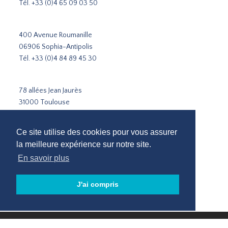
Tél.
+33 (0)4 65 09 03 50
400 Avenue Roumanille
06906 Sophia-Antipolis
Tél.
+33 (0)4 84 89 45 30
78 allées Jean Jaurès
31000 Toulouse
Tél.
+33 5 31 51 02 35
Ce site utilise des cookies pour vous assurer
Cabinet de recrutement Paris
la meilleure expérience sur notre site.
Cabinet de recrutement Lyon
En savoir plus
Cabinet de recrutement Marseille
Recrutement Sophia-Antipolis
J'ai compris
Cabinet de recrutement Toulouse