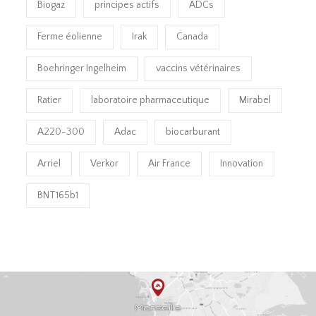
Biogaz
principes actifs
ADCs
Ferme éolienne
Irak
Canada
Boehringer Ingelheim
vaccins vétérinaires
Ratier
laboratoire pharmaceutique
Mirabel
A220-300
Adac
biocarburant
Arriel
Verkor
Air France
Innovation
BNT165b1