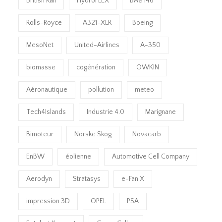
British Rail
HydroFLEX
BAe 146
Rolls-Royce
A321-XLR
Boeing
MesoNet
United-Airlines
A-350
biomasse
cogénération
OWKIN
Aéronautique
pollution
meteo
Tech4Islands
Industrie 4.0
Marignane
Bimoteur
Norske Skog
Novacarb
EnBW
éolienne
Automotive Cell Company
Aerodyn
Stratasys
e-Fan X
impression 3D
OPEL
PSA