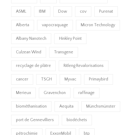
ASML
IBM
Dow
cov
Purenat
Alberta
vapocraquage
Micron Technology
Albany Nanotech
Hinkley Point
Culzean Wind
Transgene
recyclage de plâtre
Ritleng Revalorisations
cancer
TSGH
Myvac
Primaybird
Merieux
Gravenchon
raffinage
biométhanisation
Aequita
Münchsmünster
port de Gennevilliers
biodéchets
pétrochimie
ExxonMobil
btp