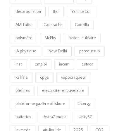
decarbonation
Iter
Yann LeCun
AMI Labs
Cadarache
Godzilla
polymère
McPhy
fusion-nuléaire
IA physique
New Delhi
parcoursup
insa
emploi
incam
estaca
Raffale
cpge
vapocraqueur
oléfines
électricité renouvelable
plateforme gazière offshore
Ocergy
batteries
AstraZeneca
UnitySC
la-mede
air-liquide
2025
CO2