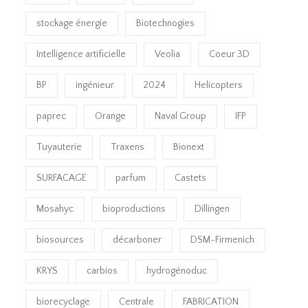
stockage énergie
Biotechnogies
Intelligence artificielle
Veolia
Coeur 3D
BP
ingénieur
2024
Helicopters
paprec
Orange
Naval Group
IFP
Tuyauterie
Traxens
Bionext
SURFACAGE
parfum
Castets
Mosahyc
bioproductions
Dillingen
biosources
décarboner
DSM-Firmenich
KRYS
carbios
hydrogénoduc
biorecyclage
Centrale
FABRICATION