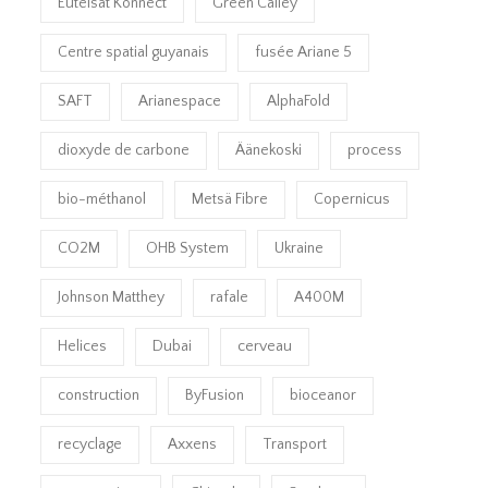
Eutelsat Konnect
Green Calley
Centre spatial guyanais
fusée Ariane 5
SAFT
Arianespace
AlphaFold
dioxyde de carbone
Äänekoski
process
bio-méthanol
Metsä Fibre
Copernicus
CO2M
OHB System
Ukraine
Johnson Matthey
rafale
A400M
Helices
Dubai
cerveau
construction
ByFusion
bioceanor
recyclage
Axxens
Transport