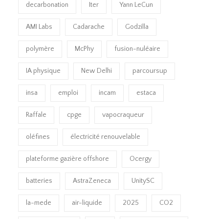
decarbonation
Iter
Yann LeCun
AMI Labs
Cadarache
Godzilla
polymère
McPhy
fusion-nuléaire
IA physique
New Delhi
parcoursup
insa
emploi
incam
estaca
Raffale
cpge
vapocraqueur
oléfines
électricité renouvelable
plateforme gazière offshore
Ocergy
batteries
AstraZeneca
UnitySC
la-mede
air-liquide
2025
CO2