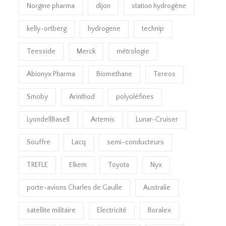
Norgine pharma
dijon
station hydrogène
kelly-ortberg
hydrogene
technip
Teesside
Merck
métrologie
Abionyx Pharma
Biomethane
Tereos
Smoby
Arinthod
polyoléfines
LyondellBasell
Artemis
Lunar-Cruiser
Souffre
Lacq
semi-conducteurs
TREFLE
Elkem
Toyota
Nyx
porte-avions Charles de Gaulle
Australie
satellite militaire
Electricité
Boralex