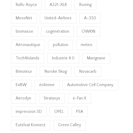
Rolls-Royce
A321-XLR
Boeing
MesoNet
United-Airlines
A-350
biomasse
cogénération
OWKIN
Aéronautique
pollution
meteo
Tech4Islands
Industrie 4.0
Marignane
Bimoteur
Norske Skog
Novacarb
EnBW
éolienne
Automotive Cell Company
Aerodyn
Stratasys
e-Fan X
impression 3D
OPEL
PSA
Eutelsat Konnect
Green Calley