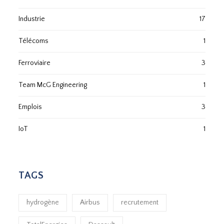
Industrie
17
Télécoms
1
Ferroviaire
3
Team McG Engineering
1
Emplois
3
IoT
1
TAGS
hydrogène
Airbus
recrutement