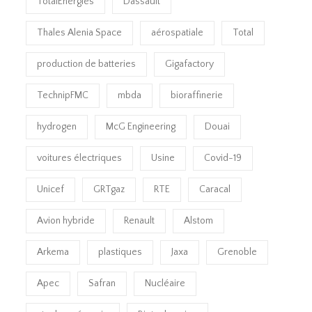
TotalEnergies
Dassault
Thales Alenia Space
aérospatiale
Total
production de batteries
Gigafactory
TechnipFMC
mbda
bioraffinerie
hydrogen
McG Engineering
Douai
voitures électriques
Usine
Covid-19
Unicef
GRTgaz
RTE
Caracal
Avion hybride
Renault
Alstom
Arkema
plastiques
Jaxa
Grenoble
Apec
Safran
Nucléaire