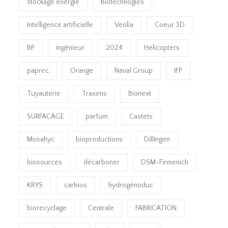
stockage énergie
Biotechnogies
Intelligence artificielle
Veolia
Coeur 3D
BP
ingénieur
2024
Helicopters
paprec
Orange
Naval Group
IFP
Tuyauterie
Traxens
Bionext
SURFACAGE
parfum
Castets
Mosahyc
bioproductions
Dillingen
biosources
décarboner
DSM-Firmenich
KRYS
carbios
hydrogénoduc
biorecyclage
Centrale
FABRICATION