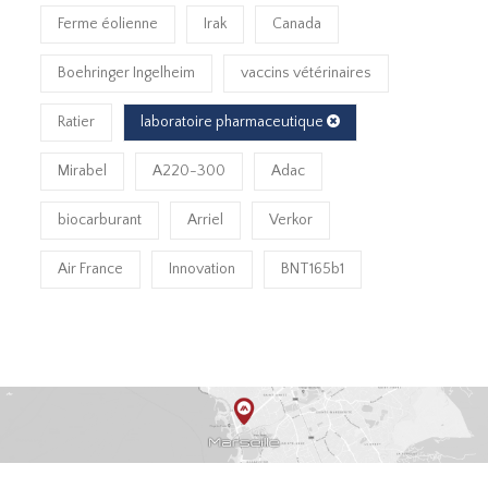
Ferme éolienne
Irak
Canada
Boehringer Ingelheim
vaccins vétérinaires
Ratier
laboratoire pharmaceutique
Mirabel
A220-300
Adac
biocarburant
Arriel
Verkor
Air France
Innovation
BNT165b1