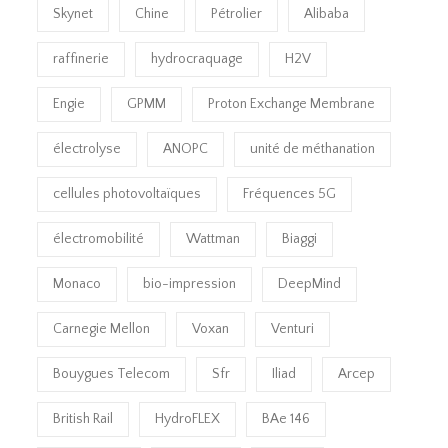
Skynet
Chine
Pétrolier
Alibaba
raffinerie
hydrocraquage
H2V
Engie
GPMM
Proton Exchange Membrane
électrolyse
ANOPC
unité de méthanation
cellules photovoltaïques
Fréquences 5G
électromobilité
Wattman
Biaggi
Monaco
bio-impression
DeepMind
Carnegie Mellon
Voxan
Venturi
Bouygues Telecom
Sfr
Iliad
Arcep
British Rail
HydroFLEX
BAe 146