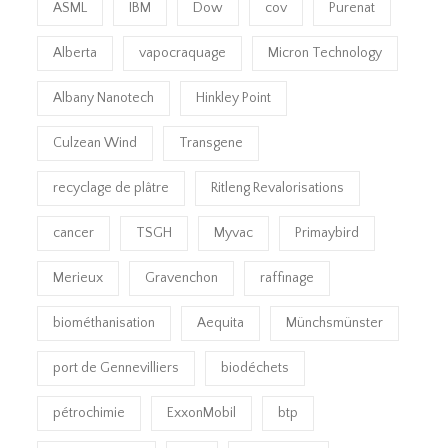
ASML
IBM
Dow
cov
Purenat
Alberta
vapocraquage
Micron Technology
Albany Nanotech
Hinkley Point
Culzean Wind
Transgene
recyclage de plâtre
Ritleng Revalorisations
cancer
TSGH
Myvac
Primaybird
Merieux
Gravenchon
raffinage
biométhanisation
Aequita
Münchsmünster
port de Gennevilliers
biodéchets
pétrochimie
ExxonMobil
btp