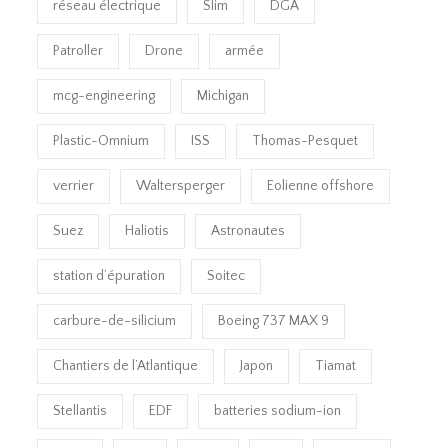
réseau électrique
Slim
DGA
Patroller
Drone
armée
mcg-engineering
Michigan
Plastic-Omnium
ISS
Thomas-Pesquet
verrier
Waltersperger
Eolienne offshore
Suez
Haliotis
Astronautes
station d’épuration
Soitec
carbure-de-silicium
Boeing 737 MAX 9
Chantiers de l’Atlantique
Japon
Tiamat
Stellantis
EDF
batteries sodium-ion