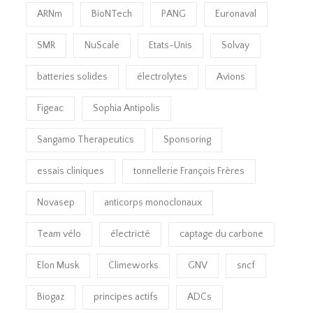
ARNm
BioNTech
PANG
Euronaval
SMR
NuScale
Etats-Unis
Solvay
batteries solides
électrolytes
Avions
Figeac
Sophia Antipolis
Sangamo Therapeutics
Sponsoring
essais cliniques
tonnellerie François Frères
Novasep
anticorps monoclonaux
Team vélo
électricté
captage du carbone
Elon Musk
Climeworks
GNV
sncf
Biogaz
principes actifs
ADCs