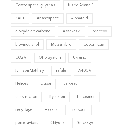
Centre spatial guyanais
fusée Ariane 5
SAFT
Arianespace
AlphaFold
dioxyde de carbone
Äänekoski
process
bio-méthanol
Metsä Fibre
Copernicus
CO2M
OHB System
Ukraine
Johnson Matthey
rafale
A400M
Helices
Dubai
cerveau
construction
ByFusion
bioceanor
recyclage
Axxens
Transport
porte-avions
Chiyoda
Stockage