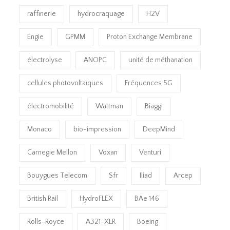
raffinerie
hydrocraquage
H2V
Engie
GPMM
Proton Exchange Membrane
électrolyse
ANOPC
unité de méthanation
cellules photovoltaïques
Fréquences 5G
électromobilité
Wattman
Biaggi
Monaco
bio-impression
DeepMind
Carnegie Mellon
Voxan
Venturi
Bouygues Telecom
Sfr
Iliad
Arcep
British Rail
HydroFLEX
BAe 146
Rolls-Royce
A321-XLR
Boeing