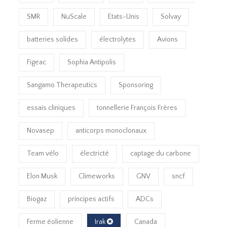
SMR
NuScale
Etats-Unis
Solvay
batteries solides
électrolytes
Avions
Figeac
Sophia Antipolis
Sangamo Therapeutics
Sponsoring
essais cliniques
tonnellerie François Frères
Novasep
anticorps monoclonaux
Team vélo
électricté
captage du carbone
Elon Musk
Climeworks
GNV
sncf
Biogaz
principes actifs
ADCs
Ferme éolienne
Irak
Canada