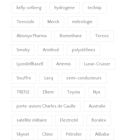
kelly-ortberg
hydrogene
technip
Teesside
Merck
métrologie
Abionyx Pharma
Biomethane
Tereos
Smoby
Arinthod
polyoléfines
LyondellBasell
Artemis
Lunar-Cruiser
Souffre
Lacq
semi-conducteurs
TREFLE
Elkem
Toyota
Nyx
porte-avions Charles de Gaulle
Australie
satellite militaire
Electricité
Boralex
Skynet
Chine
Pétrolier
Alibaba