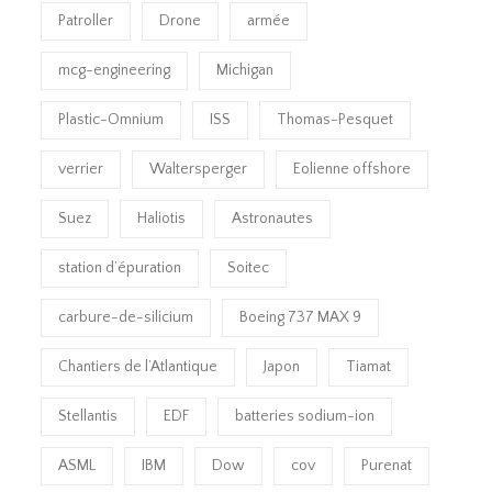
Patroller
Drone
armée
mcg-engineering
Michigan
Plastic-Omnium
ISS
Thomas-Pesquet
verrier
Waltersperger
Eolienne offshore
Suez
Haliotis
Astronautes
station d’épuration
Soitec
carbure-de-silicium
Boeing 737 MAX 9
Chantiers de l’Atlantique
Japon
Tiamat
Stellantis
EDF
batteries sodium-ion
ASML
IBM
Dow
cov
Purenat