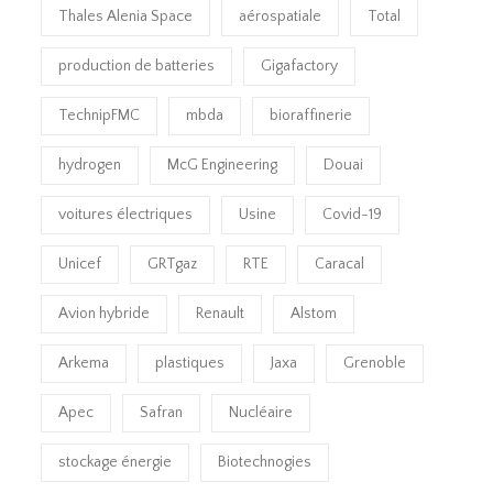
Thales Alenia Space
aérospatiale
Total
production de batteries
Gigafactory
TechnipFMC
mbda
bioraffinerie
hydrogen
McG Engineering
Douai
voitures électriques
Usine
Covid-19
Unicef
GRTgaz
RTE
Caracal
Avion hybride
Renault
Alstom
Arkema
plastiques
Jaxa
Grenoble
Apec
Safran
Nucléaire
stockage énergie
Biotechnogies