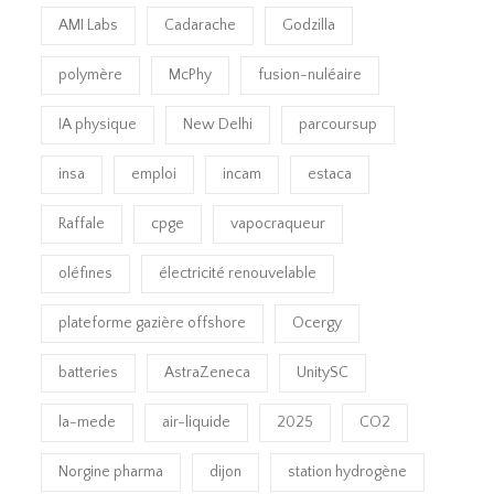
AMI Labs
Cadarache
Godzilla
polymère
McPhy
fusion-nuléaire
IA physique
New Delhi
parcoursup
insa
emploi
incam
estaca
Raffale
cpge
vapocraqueur
oléfines
électricité renouvelable
plateforme gazière offshore
Ocergy
batteries
AstraZeneca
UnitySC
la-mede
air-liquide
2025
CO2
Norgine pharma
dijon
station hydrogène