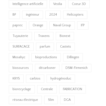
Intelligence artificielle
Veolia
Coeur 3D
BP
ingénieur
2024
Helicopters
paprec
Orange
Naval Group
IFP
Tuyauterie
Traxens
Bionext
SURFACAGE
parfum
Castets
Mosahyc
bioproductions
Dillingen
biosources
décarboner
DSM-Firmenich
KRYS
carbios
hydrogénoduc
biorecyclage
Centrale
FABRICATION
réseau électrique
Slim
DGA