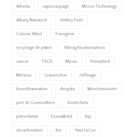
Alberta
vapocraquage
Micron Technology
Albany Nanotech
Hinkley Point
Culzean Wind
Transgene
recyclage de plâtre
Ritleng Revalorisations
cancer
TSGH
Myvac
Primaybird
Merieux
Gravenchon
raffinage
biométhanisation
Aequita
Münchsmünster
port de Gennevilliers
biodéchets
pétrochimie
ExxonMobil
btp
decarbonation
Iter
Yann LeCun