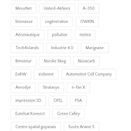
MesoNet
United-Airlines
A-350
biomasse
cogénération
OWKIN
Aéronautique
pollution
meteo
Tech4Islands
Industrie 4.0
Marignane
Bimoteur
Norske Skog
Novacarb
EnBW
éolienne
Automotive Cell Company
Aerodyn
Stratasys
e-Fan X
impression 3D
OPEL
PSA
Eutelsat Konnect
Green Calley
Centre spatial guyanais
fusée Ariane 5