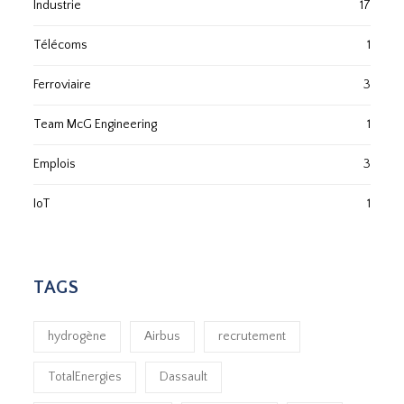
Industrie
17
Télécoms
1
Ferroviaire
3
Team McG Engineering
1
Emplois
3
IoT
1
TAGS
hydrogène
Airbus
recrutement
TotalEnergies
Dassault