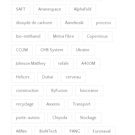
SAFT
Arianespace
AlphaFold
dioxyde de carbone
Äänekoski
process
bio-méthanol
Metsä Fibre
Copernicus
CO2M
OHB System
Ukraine
Johnson Matthey
rafale
A400M
Helices
Dubai
cerveau
construction
ByFusion
bioceanor
recyclage
Axxens
Transport
porte-avions
Chiyoda
Stockage
ARNm
BioNTech
PANG
Euronaval