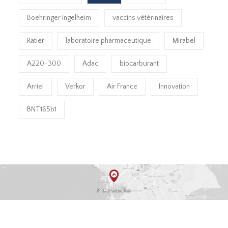
Boehringer Ingelheim
vaccins vétérinaires
Ratier
laboratoire pharmaceutique
Mirabel
A220-300
Adac
biocarburant
Arriel
Verkor
Air France
Innovation
BNT165b1