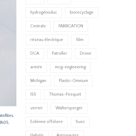
hydrogénoduc
biorecyclage
Centrale
FABRICATION
réseau électrique
Slim
DGA
Patroller
Drone
armée
mcg-engineering
Michigan
Plastic-Omnium
ISS
Thomas-Pesquet
verrier
Waltersperger
ellites,
Eolienne offshore
Suez
18h05,
Haliotis
Astronautes