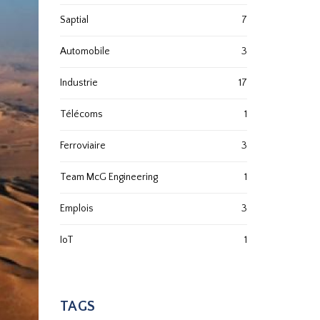
Saptial
7
Automobile
3
Industrie
17
Télécoms
1
Ferroviaire
3
Team McG Engineering
1
Emplois
3
IoT
1
TAGS