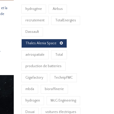
et la
hydrogène
Airbus
 de
recrutement
TotalEnergies
Dassault
Thales Alenia Space
s
aérospatiale
Total
production de batteries
Gigafactory
TechnipFMC
mbda
bioraffinerie
hydrogen
McG Engineering
Douai
voitures électriques