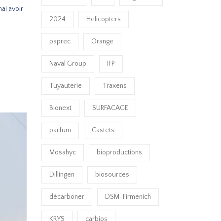
ai avoir
2024
Helicopters
paprec
Orange
Naval Group
IFP
Tuyauterie
Traxens
Bionext
SURFACAGE
parfum
Castets
Mosahyc
bioproductions
Dillingen
biosources
décarboner
DSM-Firmenich
KRYS
carbios