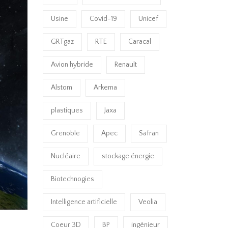
Usine
Covid-19
Unicef
GRTgaz
RTE
Caracal
Avion hybride
Renault
Alstom
Arkema
plastiques
Jaxa
Grenoble
Apec
Safran
Nucléaire
stockage énergie
Biotechnogies
Intelligence artificielle
Veolia
Coeur 3D
BP
ingénieur