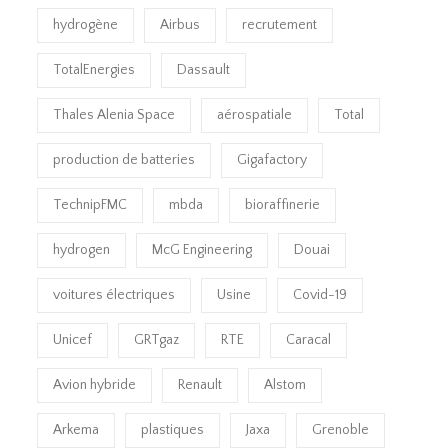
hydrogène
Airbus
recrutement
TotalEnergies
Dassault
Thales Alenia Space
aérospatiale
Total
production de batteries
Gigafactory
TechnipFMC
mbda
bioraffinerie
hydrogen
McG Engineering
Douai
voitures électriques
Usine
Covid-19
Unicef
GRTgaz
RTE
Caracal
Avion hybride
Renault
Alstom
Arkema
plastiques
Jaxa
Grenoble