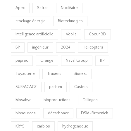
Apec
Safran
Nucléaire
stockage énergie
Biotechnogies
Intelligence artificielle
Veolia
Coeur 3D
BP
ingénieur
2024
Helicopters
paprec
Orange
Naval Group
IFP
Tuyauterie
Traxens
Bionext
SURFACAGE
parfum
Castets
Mosahyc
bioproductions
Dillingen
biosources
décarboner
DSM-Firmenich
KRYS
carbios
hydrogénoduc