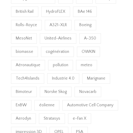
British Rail
HydroFLEX
BAe 146
Rolls-Royce
A321-XLR
Boeing
MesoNet
United-Airlines
A-350
biomasse
cogénération
OWKIN
Aéronautique
pollution
meteo
Tech4Islands
Industrie 4.0
Marignane
Bimoteur
Norske Skog
Novacarb
EnBW
éolienne
Automotive Cell Company
Aerodyn
Stratasys
e-Fan X
impression 3D
OPEL
PSA