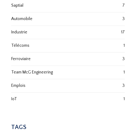
Saptial
7
Automobile
3
Industrie
17
Télécoms
1
Ferroviaire
3
Team McG Engineering
1
Emplois
3
IoT
1
TAGS