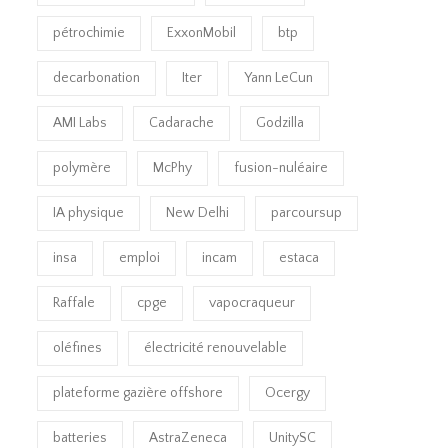
pétrochimie
ExxonMobil
btp
decarbonation
Iter
Yann LeCun
AMI Labs
Cadarache
Godzilla
polymère
McPhy
fusion-nuléaire
IA physique
New Delhi
parcoursup
insa
emploi
incam
estaca
Raffale
cpge
vapocraqueur
oléfines
électricité renouvelable
plateforme gazière offshore
Ocergy
batteries
AstraZeneca
UnitySC