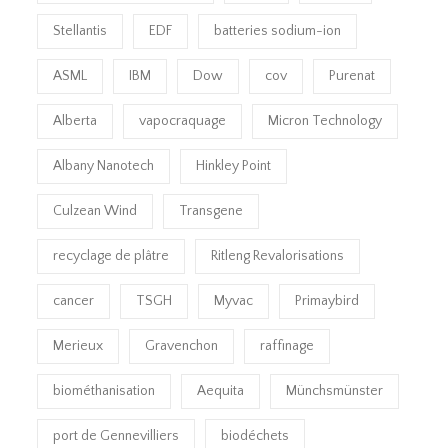
Stellantis
EDF
batteries sodium-ion
ASML
IBM
Dow
cov
Purenat
Alberta
vapocraquage
Micron Technology
Albany Nanotech
Hinkley Point
Culzean Wind
Transgene
recyclage de plâtre
Ritleng Revalorisations
cancer
TSGH
Myvac
Primaybird
Merieux
Gravenchon
raffinage
biométhanisation
Aequita
Münchsmünster
port de Gennevilliers
biodéchets