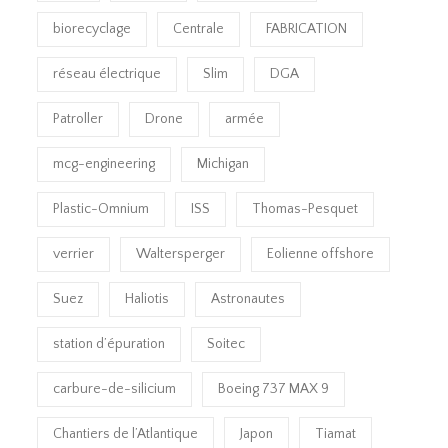
biorecyclage
Centrale
FABRICATION
réseau électrique
Slim
DGA
Patroller
Drone
armée
mcg-engineering
Michigan
Plastic-Omnium
ISS
Thomas-Pesquet
verrier
Waltersperger
Eolienne offshore
Suez
Haliotis
Astronautes
station d’épuration
Soitec
carbure-de-silicium
Boeing 737 MAX 9
Chantiers de l’Atlantique
Japon
Tiamat