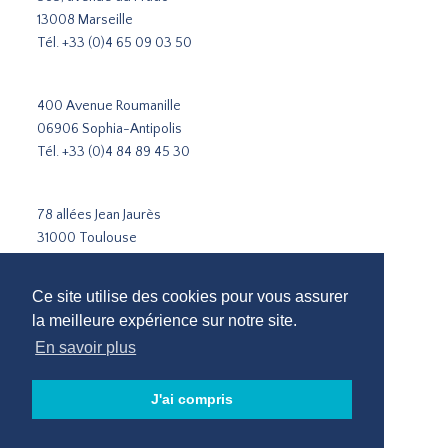
13008 Marseille
Tél.
+33 (0)4 65 09 03 50
400 Avenue Roumanille
06906 Sophia-Antipolis
Tél.
+33 (0)4 84 89 45 30
78 allées Jean Jaurès
31000 Toulouse
Tél.
+33 5 31 51 02 35
Ce site utilise des cookies pour vous assurer
la meilleure expérience sur notre site.
Cabinet de recrutement Paris
Cabinet de recrutement Lyon
En savoir plus
Cabinet de recrutement Marseille
Recrutement Sophia-Antipolis
J'ai compris
Cabinet de recrutement Toulouse