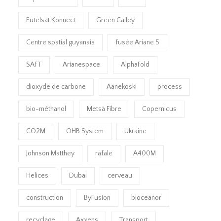
Eutelsat Konnect
Green Calley
Centre spatial guyanais
fusée Ariane 5
SAFT
Arianespace
AlphaFold
dioxyde de carbone
Äänekoski
process
bio-méthanol
Metsä Fibre
Copernicus
CO2M
OHB System
Ukraine
Johnson Matthey
rafale
A400M
Helices
Dubai
cerveau
construction
ByFusion
bioceanor
recyclage
Axxens
Transport