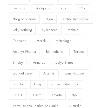
la-mede
air-liquide
2025
CO2
Norgine pharma
dijon
station hydrogène
kelly-ortberg
hydrogene
technip
Teesside
Merck
métrologie
Abionyx Pharma
Biomethane
Tereos
Smoby
Arinthod
polyoléfines
LyondellBasell
Artemis
Lunar-Cruiser
Souffre
Lacq
semi-conducteurs
TREFLE
Elkem
Toyota
Nyx
porte-avions Charles de Gaulle
Australie