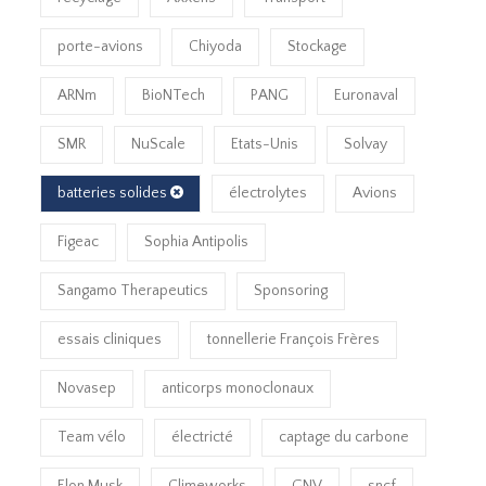
porte-avions
Chiyoda
Stockage
ARNm
BioNTech
PANG
Euronaval
SMR
NuScale
Etats-Unis
Solvay
batteries solides
électrolytes
Avions
Figeac
Sophia Antipolis
Sangamo Therapeutics
Sponsoring
essais cliniques
tonnellerie François Frères
Novasep
anticorps monoclonaux
Team vélo
électricté
captage du carbone
Elon Musk
Climeworks
GNV
sncf