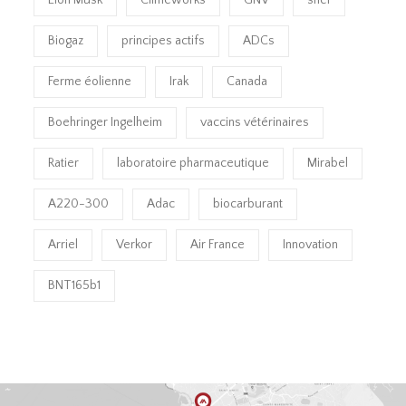
Biogaz
principes actifs
ADCs
Ferme éolienne
Irak
Canada
Boehringer Ingelheim
vaccins vétérinaires
Ratier
laboratoire pharmaceutique
Mirabel
A220-300
Adac
biocarburant
Arriel
Verkor
Air France
Innovation
BNT165b1