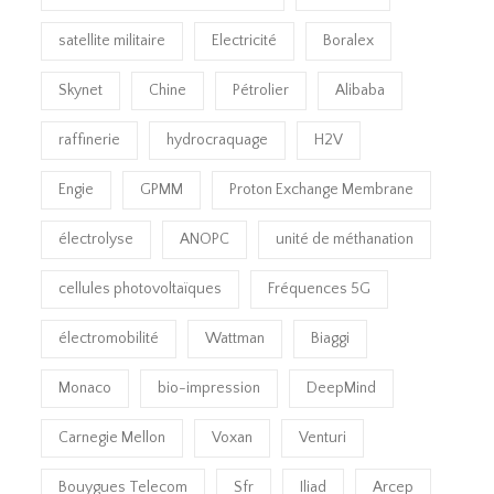
satellite militaire
Electricité
Boralex
Skynet
Chine
Pétrolier
Alibaba
raffinerie
hydrocraquage
H2V
Engie
GPMM
Proton Exchange Membrane
électrolyse
ANOPC
unité de méthanation
cellules photovoltaïques
Fréquences 5G
électromobilité
Wattman
Biaggi
Monaco
bio-impression
DeepMind
Carnegie Mellon
Voxan
Venturi
Bouygues Telecom
Sfr
Iliad
Arcep