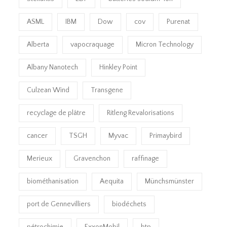
ASML
IBM
Dow
cov
Purenat
Alberta
vapocraquage
Micron Technology
Albany Nanotech
Hinkley Point
Culzean Wind
Transgene
recyclage de plâtre
Ritleng Revalorisations
cancer
TSGH
Myvac
Primaybird
Merieux
Gravenchon
raffinage
biométhanisation
Aequita
Münchsmünster
port de Gennevilliers
biodéchets