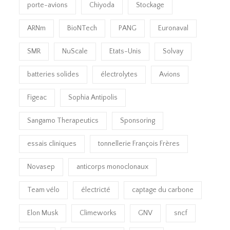
porte-avions
Chiyoda
Stockage
ARNm
BioNTech
PANG
Euronaval
SMR
NuScale
Etats-Unis
Solvay
batteries solides
électrolytes
Avions
Figeac
Sophia Antipolis
Sangamo Therapeutics
Sponsoring
essais cliniques
tonnellerie François Frères
Novasep
anticorps monoclonaux
Team vélo
électricté
captage du carbone
Elon Musk
Climeworks
GNV
sncf