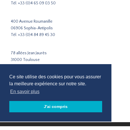
Tél.
+33 (0)4 65 09 03 50
400 Avenue Roumanille
06906 Sophia-Antipolis
Tél.
+33 (0)4 84 89 45 30
78 allées Jean Jaurès
31000 Toulouse
Tél.
+33 5 31 51 02 35
Ce site utilise des cookies pour vous assurer
Cabinet de recrutement Paris
la meilleure expérience sur notre site.
Cabinet de recrutement Lyon
En savoir plus
Cabinet de recrutement Marseille
Recrutement Sophia-Antipolis
J'ai compris
Cabinet de recrutement Toulouse