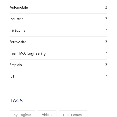
Automobile
3
Industrie
17
Télécoms
1
Ferroviaire
3
Team McG Engineering
1
Emplois
3
IoT
1
TAGS
hydrogène
Airbus
recrutement