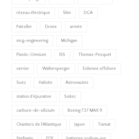
réseau électrique
Slim
DGA
Patroller
Drone
armée
mcg-engineering
Michigan
Plastic-Omnium
ISS
Thomas-Pesquet
verrier
Waltersperger
Eolienne offshore
Suez
Haliotis
Astronautes
station d’épuration
Soitec
carbure-de-silicium
Boeing 737 MAX 9
Chantiers de l’Atlantique
Japon
Tiamat
Stellantis
EDF
batteries sodium-ion