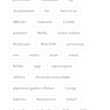
pétrochimie
ExxonMobil
btp
decarbonation
Iter
Yann LeCun
AMI Labs
Cadarache
Godzilla
polymère
McPhy
fusion-nuléaire
IA physique
New Delhi
parcoursup
insa
emploi
incam
estaca
Raffale
cpge
vapocraqueur
oléfines
électricité renouvelable
plateforme gazière offshore
Ocergy
batteries
AstraZeneca
UnitySC