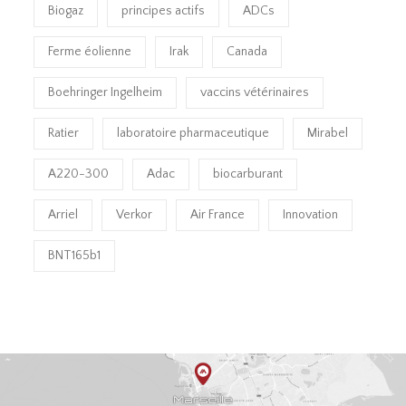
Biogaz
principes actifs
ADCs
Ferme éolienne
Irak
Canada
Boehringer Ingelheim
vaccins vétérinaires
Ratier
laboratoire pharmaceutique
Mirabel
A220-300
Adac
biocarburant
Arriel
Verkor
Air France
Innovation
BNT165b1