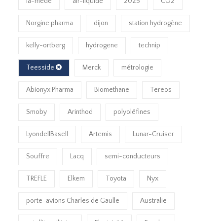
la-mede
air-liquide
2025
CO2
Norgine pharma
dijon
station hydrogène
kelly-ortberg
hydrogene
technip
Teesside
Merck
métrologie
Abionyx Pharma
Biomethane
Tereos
Smoby
Arinthod
polyoléfines
LyondellBasell
Artemis
Lunar-Cruiser
Souffre
Lacq
semi-conducteurs
TREFLE
Elkem
Toyota
Nyx
porte-avions Charles de Gaulle
Australie