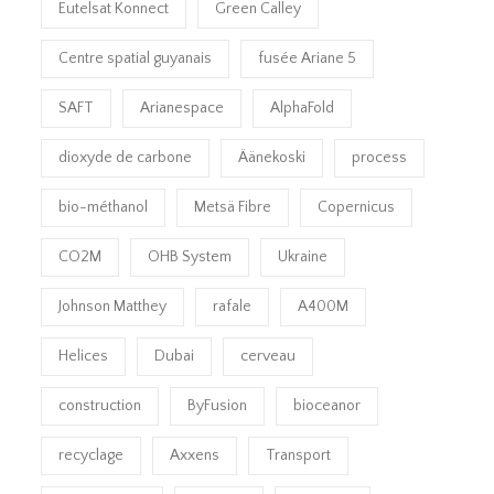
Eutelsat Konnect
Green Calley
Centre spatial guyanais
fusée Ariane 5
SAFT
Arianespace
AlphaFold
dioxyde de carbone
Äänekoski
process
bio-méthanol
Metsä Fibre
Copernicus
CO2M
OHB System
Ukraine
Johnson Matthey
rafale
A400M
Helices
Dubai
cerveau
construction
ByFusion
bioceanor
recyclage
Axxens
Transport