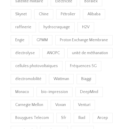
satellite militaire
Electricité
Boralex
Skynet
Chine
Pétrolier
Alibaba
raffinerie
hydrocraquage
H2V
Engie
GPMM
Proton Exchange Membrane
électrolyse
ANOPC
unité de méthanation
cellules photovoltaïques
Fréquences 5G
électromobilité
Wattman
Biaggi
Monaco
bio-impression
DeepMind
Carnegie Mellon
Voxan
Venturi
Bouygues Telecom
Sfr
Iliad
Arcep