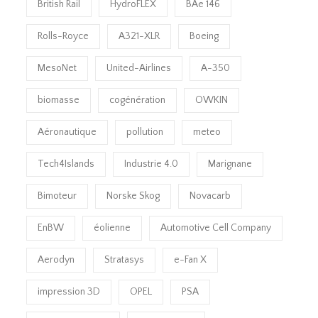
British Rail
HydroFLEX
BAe 146
Rolls-Royce
A321-XLR
Boeing
MesoNet
United-Airlines
A-350
biomasse
cogénération
OWKIN
Aéronautique
pollution
meteo
Tech4Islands
Industrie 4.0
Marignane
Bimoteur
Norske Skog
Novacarb
EnBW
éolienne
Automotive Cell Company
Aerodyn
Stratasys
e-Fan X
impression 3D
OPEL
PSA