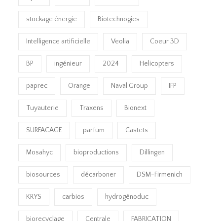
stockage énergie
Biotechnogies
Intelligence artificielle
Veolia
Coeur 3D
BP
ingénieur
2024
Helicopters
paprec
Orange
Naval Group
IFP
Tuyauterie
Traxens
Bionext
SURFACAGE
parfum
Castets
Mosahyc
bioproductions
Dillingen
biosources
décarboner
DSM-Firmenich
KRYS
carbios
hydrogénoduc
biorecyclage
Centrale
FABRICATION