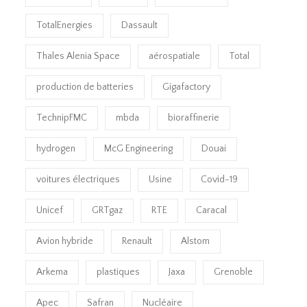
TotalEnergies
Dassault
Thales Alenia Space
aérospatiale
Total
production de batteries
Gigafactory
TechnipFMC
mbda
bioraffinerie
hydrogen
McG Engineering
Douai
voitures électriques
Usine
Covid-19
Unicef
GRTgaz
RTE
Caracal
Avion hybride
Renault
Alstom
Arkema
plastiques
Jaxa
Grenoble
Apec
Safran
Nucléaire