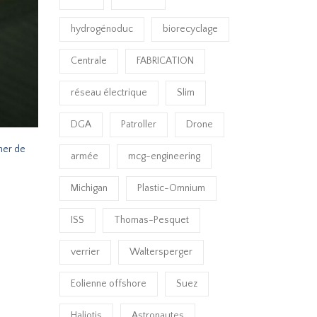
hydrogénoduc
biorecyclage
Centrale
FABRICATION
réseau électrique
Slim
DGA
Patroller
Drone
iner de
armée
mcg-engineering
Michigan
Plastic-Omnium
ISS
Thomas-Pesquet
verrier
Waltersperger
Eolienne offshore
Suez
Haliotis
Astronautes