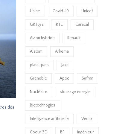
Usine
Covid-19
Unicef
GRTgaz
RTE
Caracal
Avion hybride
Renault
Alstom
Arkema
plastiques
Jaxa
Grenoble
Apec
Safran
Nucléaire
stockage énergie
Biotechnogies
ètres des
Intelligence artificielle
Veolia
Coeur 3D
BP
ingénieur