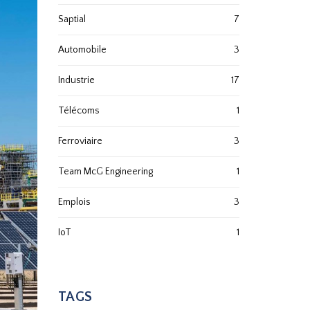
Saptial
7
Automobile
3
Industrie
17
Télécoms
1
Ferroviaire
3
Team McG Engineering
1
Emplois
3
IoT
1
TAGS