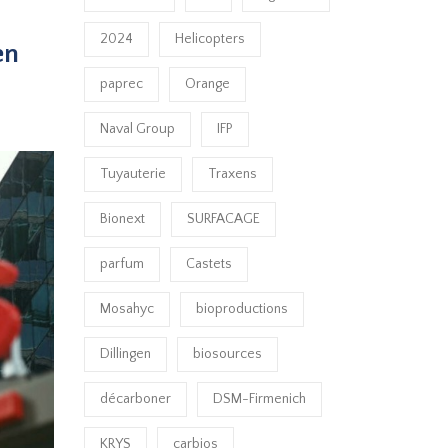
2024
Helicopters
en
paprec
Orange
Naval Group
IFP
Tuyauterie
Traxens
Bionext
SURFACAGE
parfum
Castets
Mosahyc
bioproductions
Dillingen
biosources
décarboner
DSM-Firmenich
KRYS
carbios