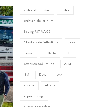
station d’épuration
Soitec
carbure-de-silicium
Boeing 737 MAX 9
Chantiers de l’Atlantique
Japon
Tiamat
Stellantis
EDF
batteries sodium-ion
ASML
IBM
Dow
cov
Purenat
Alberta
vapocraquage