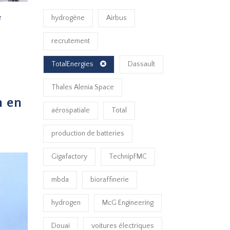
e
hydrogène
Airbus
recrutement
TotalEnergies
Dassault
Thales Alenia Space
n en
aérospatiale
Total
production de batteries
Gigafactory
TechnipFMC
mbda
bioraffinerie
hydrogen
McG Engineering
Douai
voitures électriques