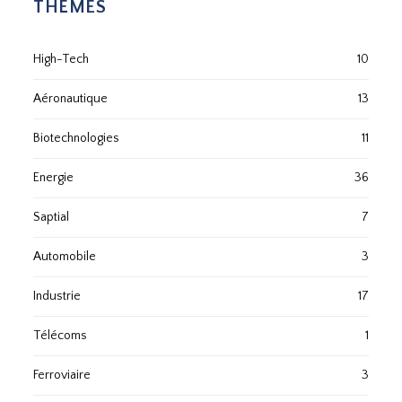
THÈMES
High-Tech
10
Aéronautique
13
Biotechnologies
11
Energie
36
Saptial
7
Automobile
3
Industrie
17
Télécoms
1
Ferroviaire
3