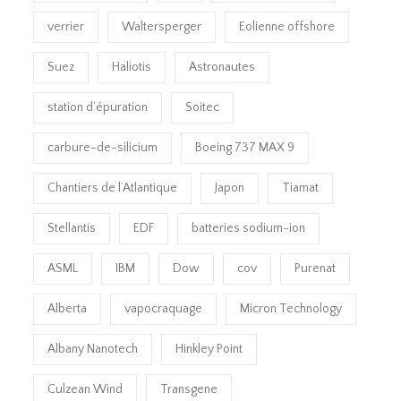
verrier
Waltersperger
Eolienne offshore
Suez
Haliotis
Astronautes
station d’épuration
Soitec
carbure-de-silicium
Boeing 737 MAX 9
Chantiers de l’Atlantique
Japon
Tiamat
Stellantis
EDF
batteries sodium-ion
ASML
IBM
Dow
cov
Purenat
Alberta
vapocraquage
Micron Technology
Albany Nanotech
Hinkley Point
Culzean Wind
Transgene