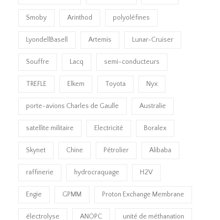
Smoby
Arinthod
polyoléfines
LyondellBasell
Artemis
Lunar-Cruiser
Souffre
Lacq
semi-conducteurs
TREFLE
Elkem
Toyota
Nyx
porte-avions Charles de Gaulle
Australie
satellite militaire
Electricité
Boralex
Skynet
Chine
Pétrolier
Alibaba
raffinerie
hydrocraquage
H2V
Engie
GPMM
Proton Exchange Membrane
électrolyse
ANOPC
unité de méthanation