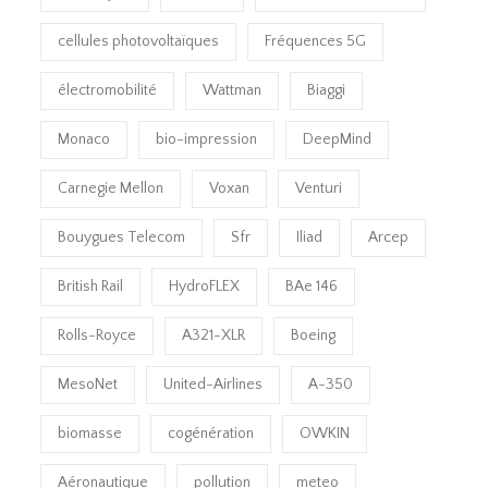
cellules photovoltaïques
Fréquences 5G
électromobilité
Wattman
Biaggi
Monaco
bio-impression
DeepMind
Carnegie Mellon
Voxan
Venturi
Bouygues Telecom
Sfr
Iliad
Arcep
British Rail
HydroFLEX
BAe 146
Rolls-Royce
A321-XLR
Boeing
MesoNet
United-Airlines
A-350
biomasse
cogénération
OWKIN
Aéronautique
pollution
meteo