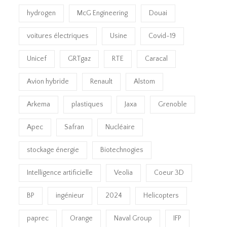
hydrogen
McG Engineering
Douai
voitures électriques
Usine
Covid-19
Unicef
GRTgaz
RTE
Caracal
Avion hybride
Renault
Alstom
Arkema
plastiques
Jaxa
Grenoble
Apec
Safran
Nucléaire
stockage énergie
Biotechnogies
Intelligence artificielle
Veolia
Coeur 3D
BP
ingénieur
2024
Helicopters
paprec
Orange
Naval Group
IFP