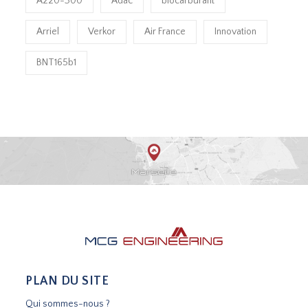
A220-300
Adac
biocarburant
Arriel
Verkor
Air France
Innovation
BNT165b1
PLAN DU SITE
Qui sommes-nous ?