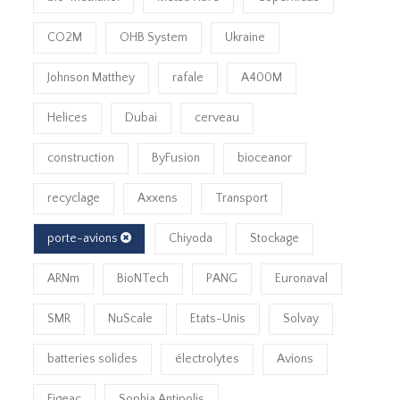
CO2M
OHB System
Ukraine
Johnson Matthey
rafale
A400M
Helices
Dubai
cerveau
construction
ByFusion
bioceanor
recyclage
Axxens
Transport
porte-avions
Chiyoda
Stockage
ARNm
BioNTech
PANG
Euronaval
SMR
NuScale
Etats-Unis
Solvay
batteries solides
électrolytes
Avions
Figeac
Sophia Antipolis