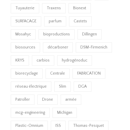
Tuyauterie
Traxens
Bionext
SURFACAGE
parfum
Castets
Mosahyc
bioproductions
Dillingen
biosources
décarboner
DSM-Firmenich
KRYS
carbios
hydrogénoduc
biorecyclage
Centrale
FABRICATION
réseau électrique
Slim
DGA
Patroller
Drone
armée
mcg-engineering
Michigan
Plastic-Omnium
ISS
Thomas-Pesquet