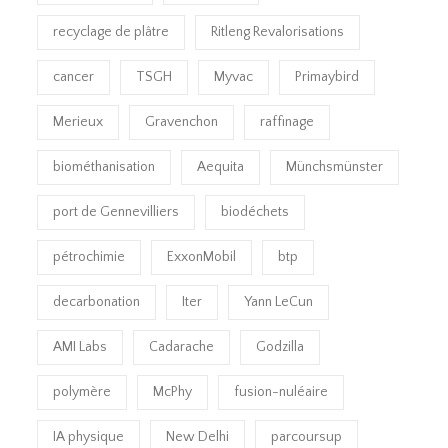
recyclage de plâtre
Ritleng Revalorisations
cancer
TSGH
Myvac
Primaybird
Merieux
Gravenchon
raffinage
biométhanisation
Aequita
Münchsmünster
port de Gennevilliers
biodéchets
pétrochimie
ExxonMobil
btp
decarbonation
Iter
Yann LeCun
AMI Labs
Cadarache
Godzilla
polymère
McPhy
fusion-nuléaire
IA physique
New Delhi
parcoursup