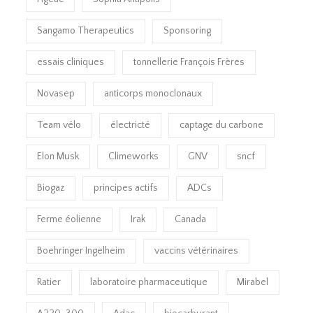
Sangamo Therapeutics
Sponsoring
essais cliniques
tonnellerie François Frères
Novasep
anticorps monoclonaux
Team vélo
électricté
captage du carbone
Elon Musk
Climeworks
GNV
sncf
Biogaz
principes actifs
ADCs
Ferme éolienne
Irak
Canada
Boehringer Ingelheim
vaccins vétérinaires
Ratier
laboratoire pharmaceutique
Mirabel