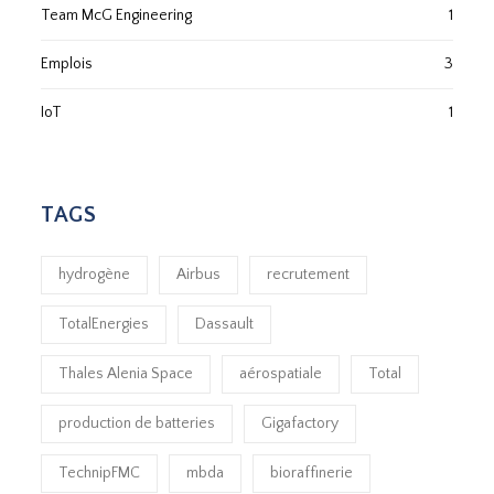
Team McG Engineering
1
Emplois
3
IoT
1
TAGS
hydrogène
Airbus
recrutement
TotalEnergies
Dassault
Thales Alenia Space
aérospatiale
Total
production de batteries
Gigafactory
TechnipFMC
mbda
bioraffinerie