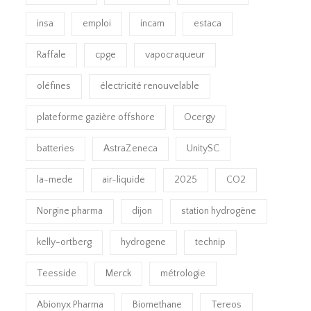
insa
emploi
incam
estaca
Raffale
cpge
vapocraqueur
oléfines
électricité renouvelable
plateforme gazière offshore
Ocergy
batteries
AstraZeneca
UnitySC
la-mede
air-liquide
2025
CO2
Norgine pharma
dijon
station hydrogène
kelly-ortberg
hydrogene
technip
Teesside
Merck
métrologie
Abionyx Pharma
Biomethane
Tereos