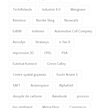
Tech4Islands
Industrie 4.0
Marignane
Bimoteur
Norske Skog
Novacarb
EnBW
éolienne
Automotive Cell Company
Aerodyn
Stratasys
e-Fan X
impression 3D
OPEL
PSA
Eutelsat Konnect
Green Calley
Centre spatial guyanais
fusée Ariane 5
SAFT
Arianespace
AlphaFold
dioxyde de carbone
Äänekoski
process
bio-méthanol
Metsä Fibre
Copernicus