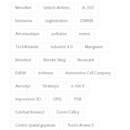
MesoNet
United-Airlines
A-350
biomasse
cogénération
OWKIN
Aéronautique
pollution
meteo
Tech4Islands
Industrie 4.0
Marignane
Bimoteur
Norske Skog
Novacarb
EnBW
éolienne
Automotive Cell Company
Aerodyn
Stratasys
e-Fan X
impression 3D
OPEL
PSA
Eutelsat Konnect
Green Calley
Centre spatial guyanais
fusée Ariane 5