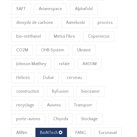
SAFT
Arianespace
AlphaFold
dioxyde de carbone
Äänekoski
process
bio-méthanol
Metsä Fibre
Copernicus
CO2M
OHB System
Ukraine
Johnson Matthey
rafale
A400M
Helices
Dubai
cerveau
construction
ByFusion
bioceanor
recyclage
Axxens
Transport
porte-avions
Chiyoda
Stockage
ARNm
BioNTech
PANG
Euronaval