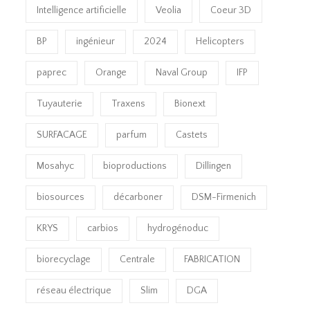
Intelligence artificielle
Veolia
Coeur 3D
BP
ingénieur
2024
Helicopters
paprec
Orange
Naval Group
IFP
Tuyauterie
Traxens
Bionext
SURFACAGE
parfum
Castets
Mosahyc
bioproductions
Dillingen
biosources
décarboner
DSM-Firmenich
KRYS
carbios
hydrogénoduc
biorecyclage
Centrale
FABRICATION
réseau électrique
Slim
DGA