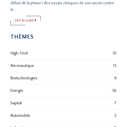
début de la phase I des essais cliniques de son vaccin contre
le...
Lire la suite
THÈMES
High-Tech
10
Aéronautique
13
Biotechnologies
11
Energie
36
Saptial
7
Automobile
3