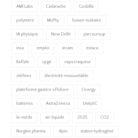
AMI Labs
Cadarache
Godzilla
polymère
McPhy
fusion-nuléaire
IA physique
New Delhi
parcoursup
insa
emploi
incam
estaca
Raffale
cpge
vapocraqueur
oléfines
électricité renouvelable
plateforme gazière offshore
Ocergy
batteries
AstraZeneca
UnitySC
la-mede
air-liquide
2025
CO2
Norgine pharma
dijon
station hydrogène