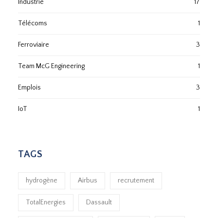
Industrie
17
Télécoms
1
Ferroviaire
3
Team McG Engineering
1
Emplois
3
IoT
1
TAGS
hydrogène
Airbus
recrutement
TotalEnergies
Dassault