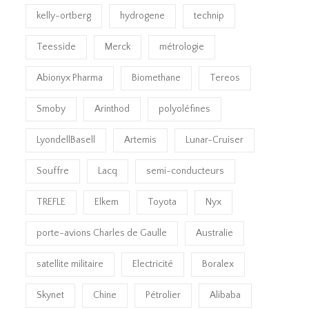
kelly-ortberg
hydrogene
technip
Teesside
Merck
métrologie
Abionyx Pharma
Biomethane
Tereos
Smoby
Arinthod
polyoléfines
LyondellBasell
Artemis
Lunar-Cruiser
Souffre
Lacq
semi-conducteurs
TREFLE
Elkem
Toyota
Nyx
porte-avions Charles de Gaulle
Australie
satellite militaire
Electricité
Boralex
Skynet
Chine
Pétrolier
Alibaba