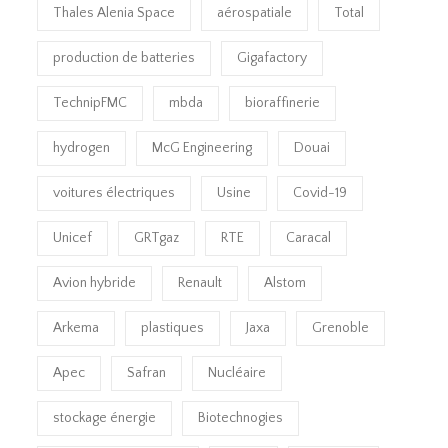
Thales Alenia Space
aérospatiale
Total
production de batteries
Gigafactory
TechnipFMC
mbda
bioraffinerie
hydrogen
McG Engineering
Douai
voitures électriques
Usine
Covid-19
Unicef
GRTgaz
RTE
Caracal
Avion hybride
Renault
Alstom
Arkema
plastiques
Jaxa
Grenoble
Apec
Safran
Nucléaire
stockage énergie
Biotechnogies