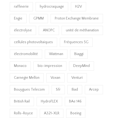
raffinerie
hydrocraquage
H2V
Engie
GPMM
Proton Exchange Membrane
électrolyse
ANOPC
unité de méthanation
cellules photovoltaïques
Fréquences 5G
électromobilité
Wattman
Biaggi
Monaco
bio-impression
DeepMind
Carnegie Mellon
Voxan
Venturi
Bouygues Telecom
Sfr
Iliad
Arcep
British Rail
HydroFLEX
BAe 146
Rolls-Royce
A321-XLR
Boeing