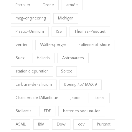
Patroller
Drone
armée
mcg-engineering
Michigan
Plastic-Omnium
ISS
Thomas-Pesquet
verrier
Waltersperger
Eolienne offshore
Suez
Haliotis
Astronautes
station d’épuration
Soitec
carbure-de-silicium
Boeing 737 MAX 9
Chantiers de l’Atlantique
Japon
Tiamat
Stellantis
EDF
batteries sodium-ion
ASML
IBM
Dow
cov
Purenat