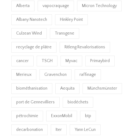
Alberta
vapocraquage
Micron Technology
Albany Nanotech
Hinkley Point
Culzean Wind
Transgene
recyclage de plâtre
Ritleng Revalorisations
cancer
TSGH
Myvac
Primaybird
Merieux
Gravenchon
raffinage
biométhanisation
Aequita
Münchsmünster
port de Gennevilliers
biodéchets
pétrochimie
ExxonMobil
btp
decarbonation
Iter
Yann LeCun