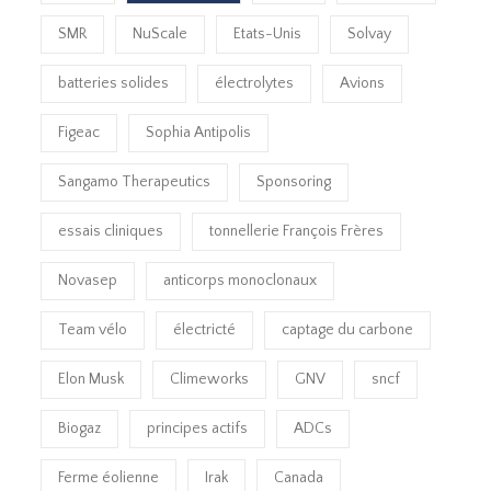
SMR
NuScale
Etats-Unis
Solvay
batteries solides
électrolytes
Avions
Figeac
Sophia Antipolis
Sangamo Therapeutics
Sponsoring
essais cliniques
tonnellerie François Frères
Novasep
anticorps monoclonaux
Team vélo
électricté
captage du carbone
Elon Musk
Climeworks
GNV
sncf
Biogaz
principes actifs
ADCs
Ferme éolienne
Irak
Canada