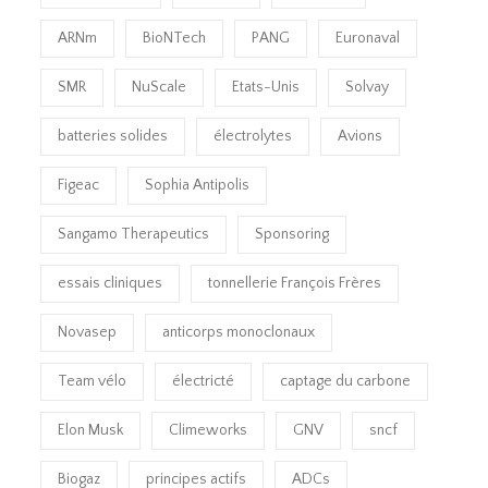
ARNm
BioNTech
PANG
Euronaval
SMR
NuScale
Etats-Unis
Solvay
batteries solides
électrolytes
Avions
Figeac
Sophia Antipolis
Sangamo Therapeutics
Sponsoring
essais cliniques
tonnellerie François Frères
Novasep
anticorps monoclonaux
Team vélo
électricté
captage du carbone
Elon Musk
Climeworks
GNV
sncf
Biogaz
principes actifs
ADCs