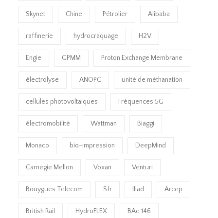
Skynet
Chine
Pétrolier
Alibaba
raffinerie
hydrocraquage
H2V
Engie
GPMM
Proton Exchange Membrane
électrolyse
ANOPC
unité de méthanation
cellules photovoltaïques
Fréquences 5G
électromobilité
Wattman
Biaggi
Monaco
bio-impression
DeepMind
Carnegie Mellon
Voxan
Venturi
Bouygues Telecom
Sfr
Iliad
Arcep
British Rail
HydroFLEX
BAe 146