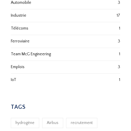
Automobile
3
Industrie
17
Télécoms
1
Ferroviaire
3
Team McG Engineering
1
Emplois
3
IoT
1
TAGS
hydrogène
Airbus
recrutement