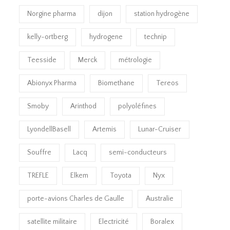
Norgine pharma
dijon
station hydrogène
kelly-ortberg
hydrogene
technip
Teesside
Merck
métrologie
Abionyx Pharma
Biomethane
Tereos
Smoby
Arinthod
polyoléfines
LyondellBasell
Artemis
Lunar-Cruiser
Souffre
Lacq
semi-conducteurs
TREFLE
Elkem
Toyota
Nyx
porte-avions Charles de Gaulle
Australie
satellite militaire
Electricité
Boralex