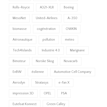
Rolls-Royce
A321-XLR
Boeing
MesoNet
United-Airlines
A-350
biomasse
cogénération
OWKIN
Aéronautique
pollution
meteo
Tech4Islands
Industrie 4.0
Marignane
Bimoteur
Norske Skog
Novacarb
EnBW
éolienne
Automotive Cell Company
Aerodyn
Stratasys
e-Fan X
impression 3D
OPEL
PSA
Eutelsat Konnect
Green Calley