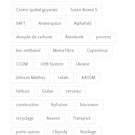
Centre spatial guyanais
fusée Ariane 5
SAFT
Arianespace
AlphaFold
dioxyde de carbone
Äänekoski
process
bio-méthanol
Metsä Fibre
Copernicus
CO2M
OHB System
Ukraine
Johnson Matthey
rafale
A400M
Helices
Dubai
cerveau
construction
ByFusion
bioceanor
recyclage
Axxens
Transport
porte-avions
Chiyoda
Stockage