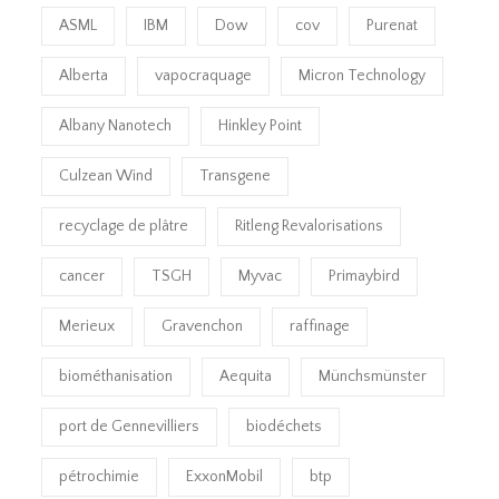
ASML
IBM
Dow
cov
Purenat
Alberta
vapocraquage
Micron Technology
Albany Nanotech
Hinkley Point
Culzean Wind
Transgene
recyclage de plâtre
Ritleng Revalorisations
cancer
TSGH
Myvac
Primaybird
Merieux
Gravenchon
raffinage
biométhanisation
Aequita
Münchsmünster
port de Gennevilliers
biodéchets
pétrochimie
ExxonMobil
btp