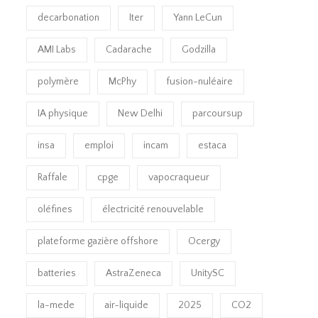
decarbonation
Iter
Yann LeCun
AMI Labs
Cadarache
Godzilla
polymère
McPhy
fusion-nuléaire
IA physique
New Delhi
parcoursup
insa
emploi
incam
estaca
Raffale
cpge
vapocraqueur
oléfines
électricité renouvelable
plateforme gazière offshore
Ocergy
batteries
AstraZeneca
UnitySC
la-mede
air-liquide
2025
CO2