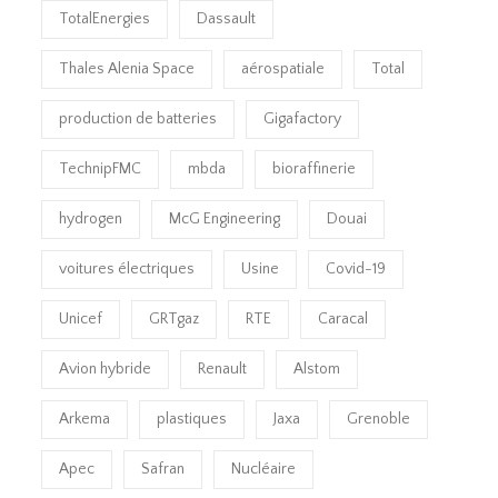
TotalEnergies
Dassault
Thales Alenia Space
aérospatiale
Total
production de batteries
Gigafactory
TechnipFMC
mbda
bioraffinerie
hydrogen
McG Engineering
Douai
voitures électriques
Usine
Covid-19
Unicef
GRTgaz
RTE
Caracal
Avion hybride
Renault
Alstom
Arkema
plastiques
Jaxa
Grenoble
Apec
Safran
Nucléaire