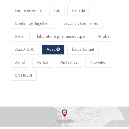
Ferme éolienne
Irak
Canada
Boehringer Ingelheim
vaccins vétérinaires
Ratier
laboratoire pharmaceutique
Mirabel
A220-300
Adac
biocarburant
Arriel
Verkor
Air France
Innovation
BNT165b1