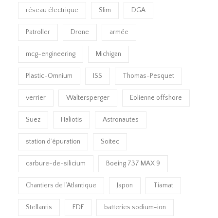
réseau électrique
Slim
DGA
Patroller
Drone
armée
mcg-engineering
Michigan
Plastic-Omnium
ISS
Thomas-Pesquet
verrier
Waltersperger
Eolienne offshore
Suez
Haliotis
Astronautes
station d’épuration
Soitec
carbure-de-silicium
Boeing 737 MAX 9
Chantiers de l’Atlantique
Japon
Tiamat
Stellantis
EDF
batteries sodium-ion