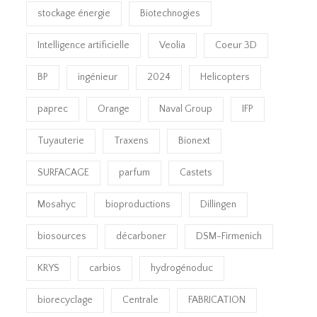
stockage énergie
Biotechnogies
Intelligence artificielle
Veolia
Coeur 3D
BP
ingénieur
2024
Helicopters
paprec
Orange
Naval Group
IFP
Tuyauterie
Traxens
Bionext
SURFACAGE
parfum
Castets
Mosahyc
bioproductions
Dillingen
biosources
décarboner
DSM-Firmenich
KRYS
carbios
hydrogénoduc
biorecyclage
Centrale
FABRICATION