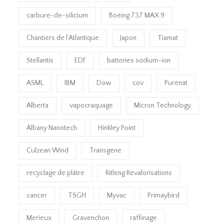
carbure-de-silicium
Boeing 737 MAX 9
Chantiers de l’Atlantique
Japon
Tiamat
Stellantis
EDF
batteries sodium-ion
ASML
IBM
Dow
cov
Purenat
Alberta
vapocraquage
Micron Technology
Albany Nanotech
Hinkley Point
Culzean Wind
Transgene
recyclage de plâtre
Ritleng Revalorisations
cancer
TSGH
Myvac
Primaybird
Merieux
Gravenchon
raffinage