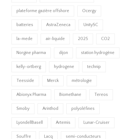
plateforme gazière offshore
Ocergy
batteries
AstraZeneca
UnitySC
la-mede
air-liquide
2025
CO2
Norgine pharma
dijon
station hydrogène
kelly-ortberg
hydrogene
technip
Teesside
Merck
métrologie
Abionyx Pharma
Biomethane
Tereos
Smoby
Arinthod
polyoléfines
LyondellBasell
Artemis
Lunar-Cruiser
Souffre
Lacq
semi-conducteurs