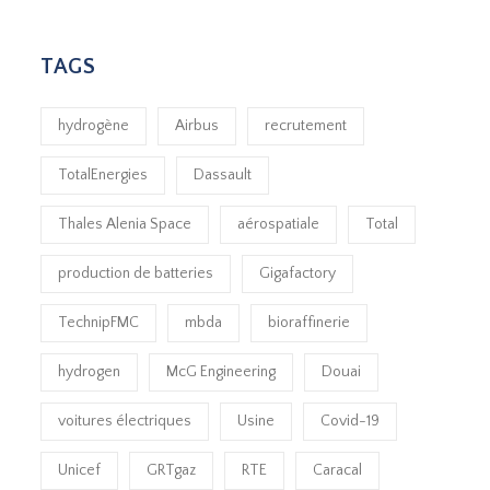
TAGS
hydrogène
Airbus
recrutement
TotalEnergies
Dassault
Thales Alenia Space
aérospatiale
Total
production de batteries
Gigafactory
TechnipFMC
mbda
bioraffinerie
hydrogen
McG Engineering
Douai
voitures électriques
Usine
Covid-19
Unicef
GRTgaz
RTE
Caracal