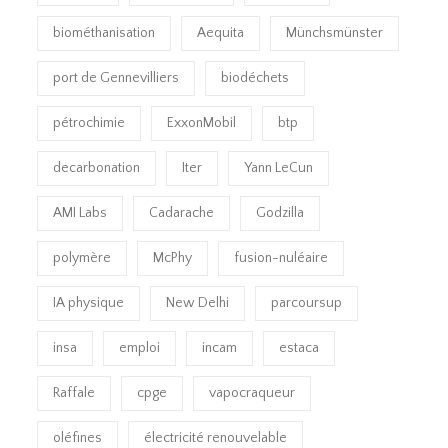
biométhanisation
Aequita
Münchsmünster
port de Gennevilliers
biodéchets
pétrochimie
ExxonMobil
btp
decarbonation
Iter
Yann LeCun
AMI Labs
Cadarache
Godzilla
polymère
McPhy
fusion-nuléaire
IA physique
New Delhi
parcoursup
insa
emploi
incam
estaca
Raffale
cpge
vapocraqueur
oléfines
électricité renouvelable