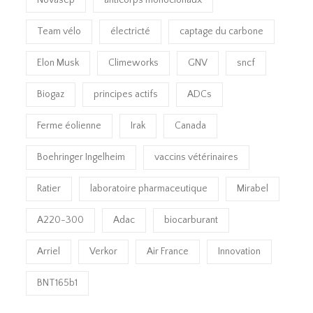
Team vélo
électricté
captage du carbone
Elon Musk
Climeworks
GNV
sncf
Biogaz
principes actifs
ADCs
Ferme éolienne
Irak
Canada
Boehringer Ingelheim
vaccins vétérinaires
Ratier
laboratoire pharmaceutique
Mirabel
A220-300
Adac
biocarburant
Arriel
Verkor
Air France
Innovation
BNT165b1