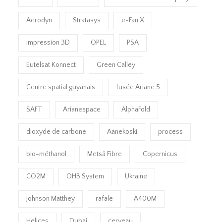
Aerodyn
Stratasys
e-Fan X
impression 3D
OPEL
PSA
Eutelsat Konnect
Green Calley
Centre spatial guyanais
fusée Ariane 5
SAFT
Arianespace
AlphaFold
dioxyde de carbone
Äänekoski
process
bio-méthanol
Metsä Fibre
Copernicus
CO2M
OHB System
Ukraine
Johnson Matthey
rafale
A400M
Helices
Dubai
cerveau