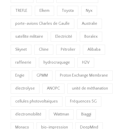
TREFLE
Elkem
Toyota
Nyx
porte-avions Charles de Gaulle
Australie
satellite militaire
Electricité
Boralex
Skynet
Chine
Pétrolier
Alibaba
raffinerie
hydrocraquage
H2V
Engie
GPMM
Proton Exchange Membrane
électrolyse
ANOPC
unité de méthanation
cellules photovoltaïques
Fréquences 5G
électromobilité
Wattman
Biaggi
Monaco
bio-impression
DeepMind