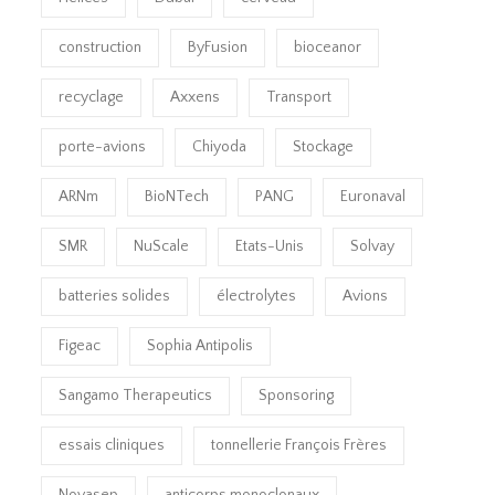
construction
ByFusion
bioceanor
recyclage
Axxens
Transport
porte-avions
Chiyoda
Stockage
ARNm
BioNTech
PANG
Euronaval
SMR
NuScale
Etats-Unis
Solvay
batteries solides
électrolytes
Avions
Figeac
Sophia Antipolis
Sangamo Therapeutics
Sponsoring
essais cliniques
tonnellerie François Frères
Novasep
anticorps monoclonaux