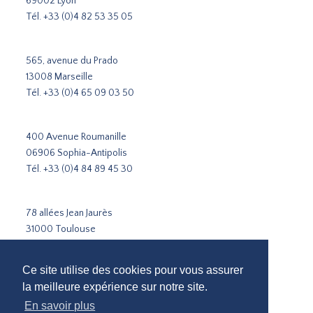
69002 Lyon
Tél.
+33 (0)4 82 53 35 05
565, avenue du Prado
13008 Marseille
Tél.
+33 (0)4 65 09 03 50
400 Avenue Roumanille
06906 Sophia-Antipolis
Tél.
+33 (0)4 84 89 45 30
78 allées Jean Jaurès
31000 Toulouse
Tél.
+33 5 31 51 02 35
Ce site utilise des cookies pour vous assurer
la meilleure expérience sur notre site.
Cabinet de recrutement Paris
Cabinet de recrutement Lyon
En savoir plus