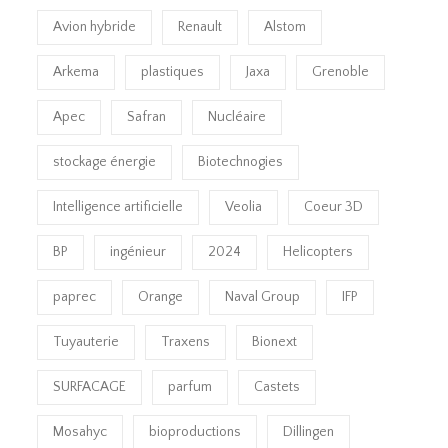
Avion hybride
Renault
Alstom
Arkema
plastiques
Jaxa
Grenoble
Apec
Safran
Nucléaire
stockage énergie
Biotechnogies
Intelligence artificielle
Veolia
Coeur 3D
BP
ingénieur
2024
Helicopters
paprec
Orange
Naval Group
IFP
Tuyauterie
Traxens
Bionext
SURFACAGE
parfum
Castets
Mosahyc
bioproductions
Dillingen