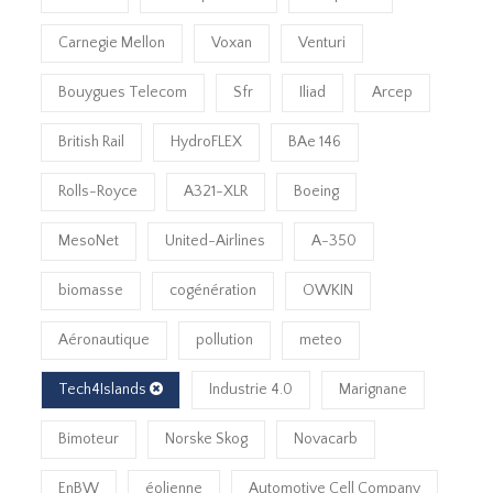
Carnegie Mellon
Voxan
Venturi
Bouygues Telecom
Sfr
Iliad
Arcep
British Rail
HydroFLEX
BAe 146
Rolls-Royce
A321-XLR
Boeing
MesoNet
United-Airlines
A-350
biomasse
cogénération
OWKIN
Aéronautique
pollution
meteo
Tech4Islands
Industrie 4.0
Marignane
Bimoteur
Norske Skog
Novacarb
EnBW
éolienne
Automotive Cell Company