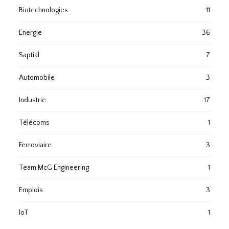
Biotechnologies
11
Energie
36
Saptial
7
Automobile
3
Industrie
17
Télécoms
1
Ferroviaire
3
Team McG Engineering
1
Emplois
3
IoT
1