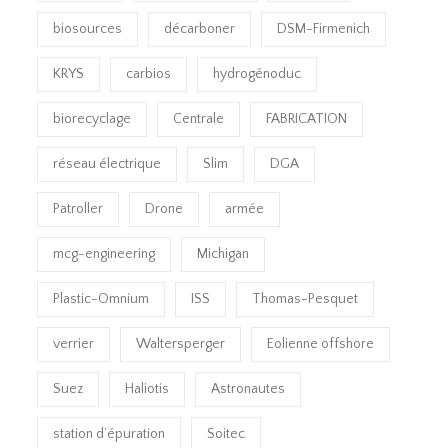
biosources
décarboner
DSM-Firmenich
KRYS
carbios
hydrogénoduc
biorecyclage
Centrale
FABRICATION
réseau électrique
Slim
DGA
Patroller
Drone
armée
mcg-engineering
Michigan
Plastic-Omnium
ISS
Thomas-Pesquet
verrier
Waltersperger
Eolienne offshore
Suez
Haliotis
Astronautes
station d’épuration
Soitec