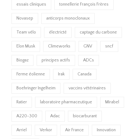
essais cliniques
tonnellerie François Frères
Novasep
anticorps monoclonaux
Team vélo
électricté
captage du carbone
Elon Musk
Climeworks
GNV
sncf
Biogaz
principes actifs
ADCs
Ferme éolienne
Irak
Canada
Boehringer Ingelheim
vaccins vétérinaires
Ratier
laboratoire pharmaceutique
Mirabel
A220-300
Adac
biocarburant
Arriel
Verkor
Air France
Innovation