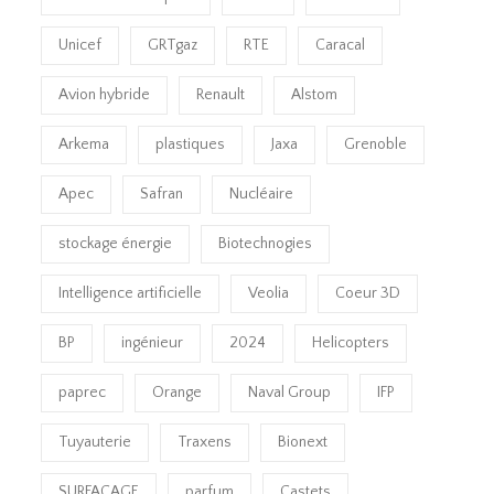
Unicef
GRTgaz
RTE
Caracal
Avion hybride
Renault
Alstom
Arkema
plastiques
Jaxa
Grenoble
Apec
Safran
Nucléaire
stockage énergie
Biotechnogies
Intelligence artificielle
Veolia
Coeur 3D
BP
ingénieur
2024
Helicopters
paprec
Orange
Naval Group
IFP
Tuyauterie
Traxens
Bionext
SURFACAGE
parfum
Castets