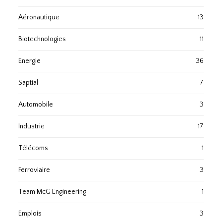
Aéronautique
13
Biotechnologies
11
Energie
36
Saptial
7
Automobile
3
Industrie
17
Télécoms
1
Ferroviaire
3
Team McG Engineering
1
Emplois
3