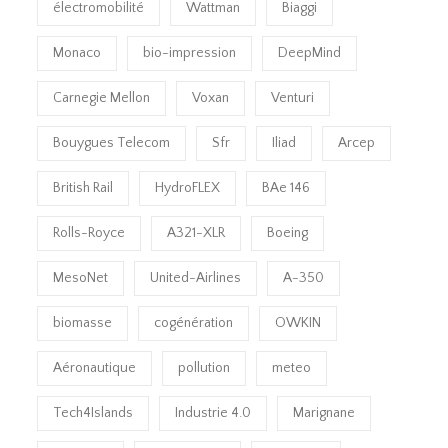
électromobilité
Wattman
Biaggi
Monaco
bio-impression
DeepMind
Carnegie Mellon
Voxan
Venturi
Bouygues Telecom
Sfr
Iliad
Arcep
British Rail
HydroFLEX
BAe 146
Rolls-Royce
A321-XLR
Boeing
MesoNet
United-Airlines
A-350
biomasse
cogénération
OWKIN
Aéronautique
pollution
meteo
Tech4Islands
Industrie 4.0
Marignane