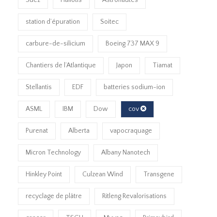
Suez
Haliotis
Astronautes
station d’épuration
Soitec
carbure-de-silicium
Boeing 737 MAX 9
Chantiers de l’Atlantique
Japon
Tiamat
Stellantis
EDF
batteries sodium-ion
ASML
IBM
Dow
cov
Purenat
Alberta
vapocraquage
Micron Technology
Albany Nanotech
Hinkley Point
Culzean Wind
Transgene
recyclage de plâtre
Ritleng Revalorisations