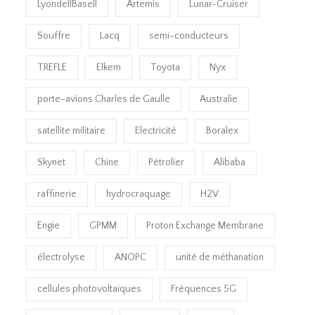
LyondellBasell
Artemis
Lunar-Cruiser
Souffre
Lacq
semi-conducteurs
TREFLE
Elkem
Toyota
Nyx
porte-avions Charles de Gaulle
Australie
satellite militaire
Electricité
Boralex
Skynet
Chine
Pétrolier
Alibaba
raffinerie
hydrocraquage
H2V
Engie
GPMM
Proton Exchange Membrane
électrolyse
ANOPC
unité de méthanation
cellules photovoltaïques
Fréquences 5G