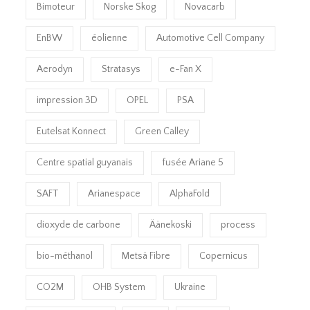
Bimoteur
Norske Skog
Novacarb
EnBW
éolienne
Automotive Cell Company
Aerodyn
Stratasys
e-Fan X
impression 3D
OPEL
PSA
Eutelsat Konnect
Green Calley
Centre spatial guyanais
fusée Ariane 5
SAFT
Arianespace
AlphaFold
dioxyde de carbone
Äänekoski
process
bio-méthanol
Metsä Fibre
Copernicus
CO2M
OHB System
Ukraine