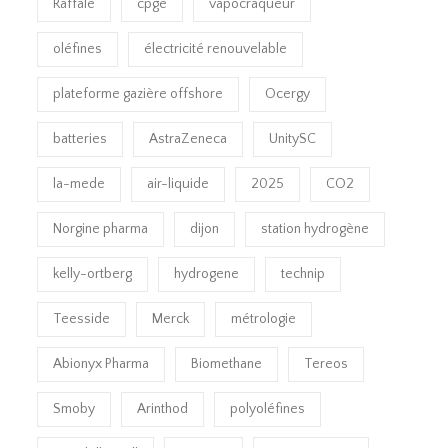
Raffale
cpge
vapocraqueur
oléfines
électricité renouvelable
plateforme gazière offshore
Ocergy
batteries
AstraZeneca
UnitySC
la-mede
air-liquide
2025
CO2
Norgine pharma
dijon
station hydrogène
kelly-ortberg
hydrogene
technip
Teesside
Merck
métrologie
Abionyx Pharma
Biomethane
Tereos
Smoby
Arinthod
polyoléfines