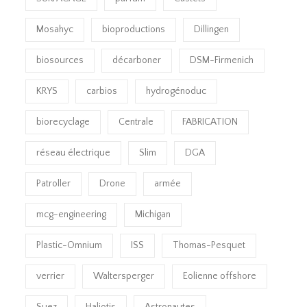
Mosahyc
bioproductions
Dillingen
biosources
décarboner
DSM-Firmenich
KRYS
carbios
hydrogénoduc
biorecyclage
Centrale
FABRICATION
réseau électrique
Slim
DGA
Patroller
Drone
armée
mcg-engineering
Michigan
Plastic-Omnium
ISS
Thomas-Pesquet
verrier
Waltersperger
Eolienne offshore