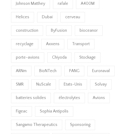
Johnson Matthey
rafale
A400M
Helices
Dubai
cerveau
construction
ByFusion
bioceanor
recyclage
Axxens
Transport
porte-avions
Chiyoda
Stockage
ARNm
BioNTech
PANG
Euronaval
SMR
NuScale
Etats-Unis
Solvay
batteries solides
électrolytes
Avions
Figeac
Sophia Antipolis
Sangamo Therapeutics
Sponsoring