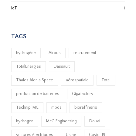
IoT
1
TAGS
hydrogène
Airbus
recrutement
TotalEnergies
Dassault
Thales Alenia Space
aérospatiale
Total
production de batteries
Gigafactory
TechnipFMC
mbda
bioraffinerie
hydrogen
McG Engineering
Douai
voitures électriques
Usine
Covid-19