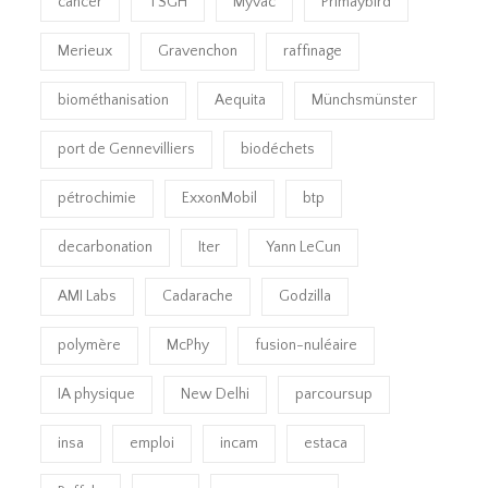
cancer
TSGH
Myvac
Primaybird
Merieux
Gravenchon
raffinage
biométhanisation
Aequita
Münchsmünster
port de Gennevilliers
biodéchets
pétrochimie
ExxonMobil
btp
decarbonation
Iter
Yann LeCun
AMI Labs
Cadarache
Godzilla
polymère
McPhy
fusion-nuléaire
IA physique
New Delhi
parcoursup
insa
emploi
incam
estaca