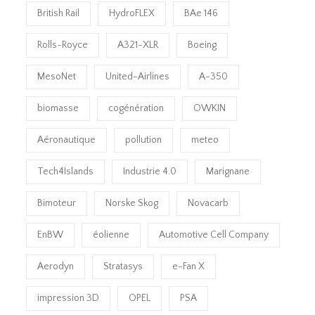
British Rail
HydroFLEX
BAe 146
Rolls-Royce
A321-XLR
Boeing
MesoNet
United-Airlines
A-350
biomasse
cogénération
OWKIN
Aéronautique
pollution
meteo
Tech4Islands
Industrie 4.0
Marignane
Bimoteur
Norske Skog
Novacarb
EnBW
éolienne
Automotive Cell Company
Aerodyn
Stratasys
e-Fan X
impression 3D
OPEL
PSA