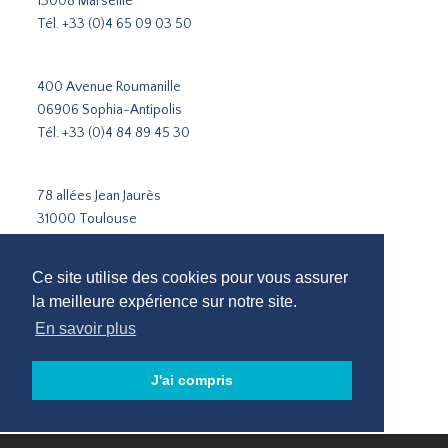
13008 Marseille
Tél.
+33 (0)4 65 09 03 50
400 Avenue Roumanille
06906 Sophia-Antipolis
Tél.
+33 (0)4 84 89 45 30
78 allées Jean Jaurès
31000 Toulouse
Tél.
+33 5 31 51 02 35
Ce site utilise des cookies pour vous assurer
Cabinet de recrutement Paris
la meilleure expérience sur notre site.
Cabinet de recrutement Lyon
En savoir plus
Cabinet de recrutement Marseille
Recrutement Sophia-Antipolis
J'ai compris
Cabinet de recrutement Toulouse