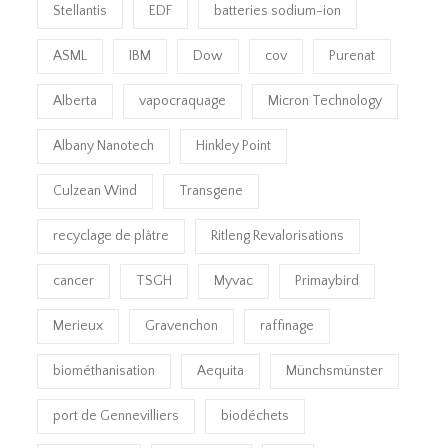
Stellantis
EDF
batteries sodium-ion
ASML
IBM
Dow
cov
Purenat
Alberta
vapocraquage
Micron Technology
Albany Nanotech
Hinkley Point
Culzean Wind
Transgene
recyclage de plâtre
Ritleng Revalorisations
cancer
TSGH
Myvac
Primaybird
Merieux
Gravenchon
raffinage
biométhanisation
Aequita
Münchsmünster
port de Gennevilliers
biodéchets