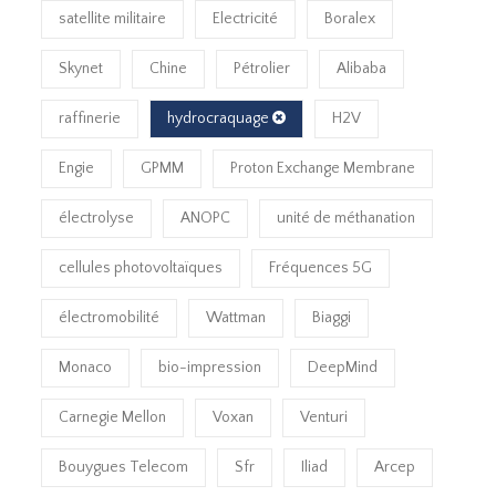
satellite militaire
Electricité
Boralex
Skynet
Chine
Pétrolier
Alibaba
raffinerie
hydrocraquage
H2V
Engie
GPMM
Proton Exchange Membrane
électrolyse
ANOPC
unité de méthanation
cellules photovoltaïques
Fréquences 5G
électromobilité
Wattman
Biaggi
Monaco
bio-impression
DeepMind
Carnegie Mellon
Voxan
Venturi
Bouygues Telecom
Sfr
Iliad
Arcep