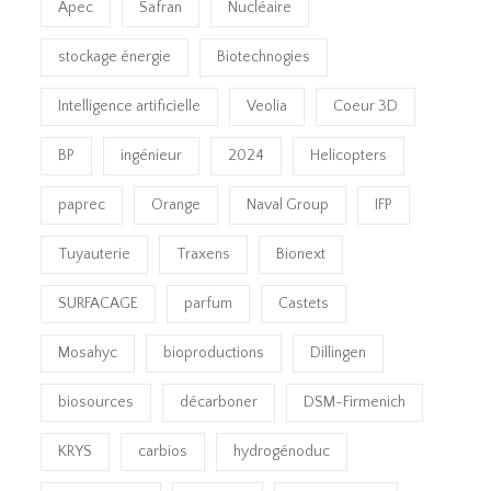
Apec
Safran
Nucléaire
stockage énergie
Biotechnogies
Intelligence artificielle
Veolia
Coeur 3D
BP
ingénieur
2024
Helicopters
paprec
Orange
Naval Group
IFP
Tuyauterie
Traxens
Bionext
SURFACAGE
parfum
Castets
Mosahyc
bioproductions
Dillingen
biosources
décarboner
DSM-Firmenich
KRYS
carbios
hydrogénoduc