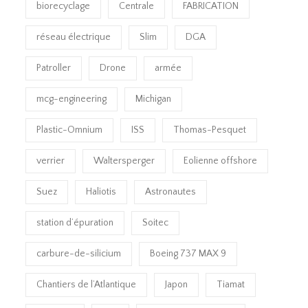
biorecyclage
Centrale
FABRICATION
réseau électrique
Slim
DGA
Patroller
Drone
armée
mcg-engineering
Michigan
Plastic-Omnium
ISS
Thomas-Pesquet
verrier
Waltersperger
Eolienne offshore
Suez
Haliotis
Astronautes
station d’épuration
Soitec
carbure-de-silicium
Boeing 737 MAX 9
Chantiers de l’Atlantique
Japon
Tiamat