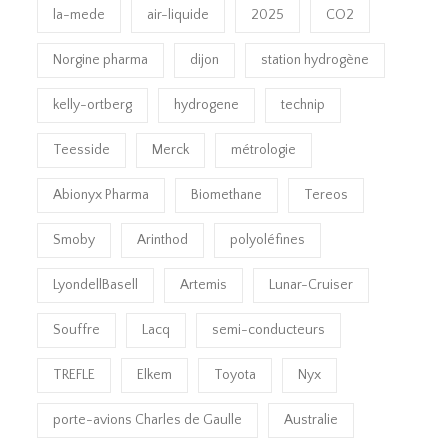
la-mede
air-liquide
2025
CO2
Norgine pharma
dijon
station hydrogène
kelly-ortberg
hydrogene
technip
Teesside
Merck
métrologie
Abionyx Pharma
Biomethane
Tereos
Smoby
Arinthod
polyoléfines
LyondellBasell
Artemis
Lunar-Cruiser
Souffre
Lacq
semi-conducteurs
TREFLE
Elkem
Toyota
Nyx
porte-avions Charles de Gaulle
Australie