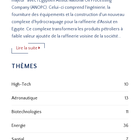
majeur" avec l'Égyptien Assiut National Oil Processing
Company (ANOPC). Celui-ci comprend l'ingénierie, la
fourniture des équipements et la construction d'un nouveau
complexe d'hydrocraquage pour la raffinerie d'Assiut en
Egypte. Ce complexe transformera les produits pétroliers à
faible valeur ajoutée de la raffinerie voisine de la société...
Lire la suite
THÈMES
High-Tech
10
Aéronautique
13
Biotechnologies
11
Energie
36
Saptial
7