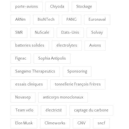
porte-avions
Chiyoda
Stockage
ARNm
BioNTech
PANG
Euronaval
SMR
NuScale
Etats-Unis
Solvay
batteries solides
électrolytes
Avions
Figeac
Sophia Antipolis
Sangamo Therapeutics
Sponsoring
essais cliniques
tonnellerie François Frères
Novasep
anticorps monoclonaux
Team vélo
électricté
captage du carbone
Elon Musk
Climeworks
GNV
sncf