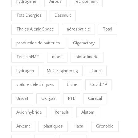
hydrogène
Airbus
recrutement
TotalEnergies
Dassault
Thales Alenia Space
aérospatiale
Total
production de batteries
Gigafactory
TechnipFMC
mbda
bioraffinerie
hydrogen
McG Engineering
Douai
voitures électriques
Usine
Covid-19
Unicef
GRTgaz
RTE
Caracal
Avion hybride
Renault
Alstom
Arkema
plastiques
Jaxa
Grenoble