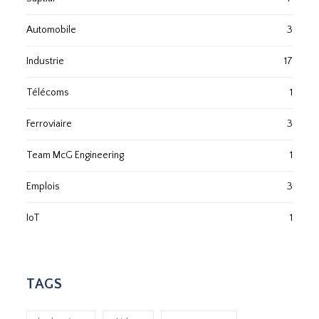
Automobile
3
Industrie
17
Télécoms
1
Ferroviaire
3
Team McG Engineering
1
Emplois
3
IoT
1
TAGS