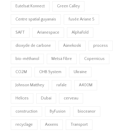
Eutelsat Konnect
Green Calley
Centre spatial guyanais
fusée Ariane 5
SAFT
Arianespace
AlphaFold
dioxyde de carbone
Äänekoski
process
bio-méthanol
Metsä Fibre
Copernicus
CO2M
OHB System
Ukraine
Johnson Matthey
rafale
A400M
Helices
Dubai
cerveau
construction
ByFusion
bioceanor
recyclage
Axxens
Transport