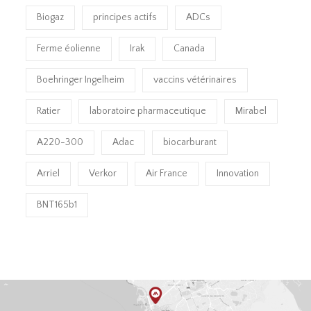
Biogaz
principes actifs
ADCs
Ferme éolienne
Irak
Canada
Boehringer Ingelheim
vaccins vétérinaires
Ratier
laboratoire pharmaceutique
Mirabel
A220-300
Adac
biocarburant
Arriel
Verkor
Air France
Innovation
BNT165b1