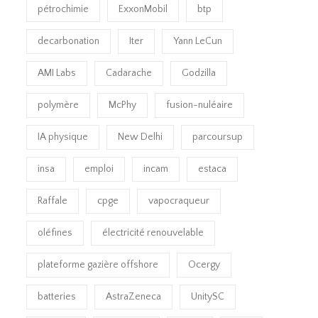
pétrochimie
ExxonMobil
btp
decarbonation
Iter
Yann LeCun
AMI Labs
Cadarache
Godzilla
polymère
McPhy
fusion-nuléaire
IA physique
New Delhi
parcoursup
insa
emploi
incam
estaca
Raffale
cpge
vapocraqueur
oléfines
électricité renouvelable
plateforme gazière offshore
Ocergy
batteries
AstraZeneca
UnitySC