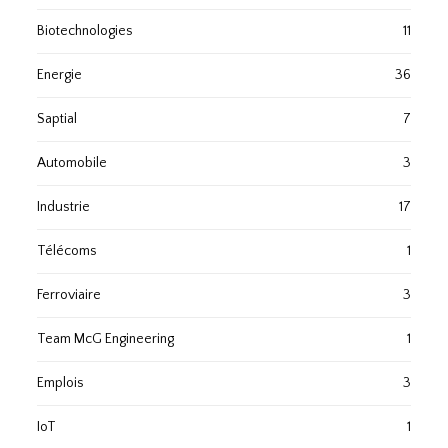
Biotechnologies
11
Energie
36
Saptial
7
Automobile
3
Industrie
17
Télécoms
1
Ferroviaire
3
Team McG Engineering
1
Emplois
3
IoT
1