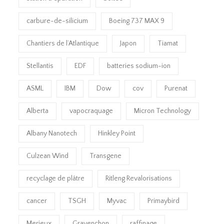
carbure-de-silicium
Boeing 737 MAX 9
Chantiers de l’Atlantique
Japon
Tiamat
Stellantis
EDF
batteries sodium-ion
ASML
IBM
Dow
cov
Purenat
Alberta
vapocraquage
Micron Technology
Albany Nanotech
Hinkley Point
Culzean Wind
Transgene
recyclage de plâtre
Ritleng Revalorisations
cancer
TSGH
Myvac
Primaybird
Merieux
Gravenchon
raffinage