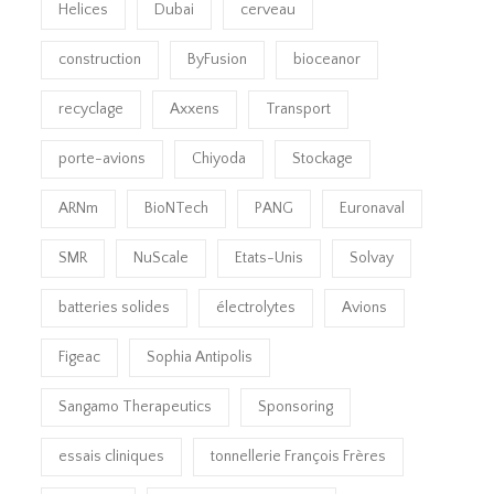
Helices
Dubai
cerveau
construction
ByFusion
bioceanor
recyclage
Axxens
Transport
porte-avions
Chiyoda
Stockage
ARNm
BioNTech
PANG
Euronaval
SMR
NuScale
Etats-Unis
Solvay
batteries solides
électrolytes
Avions
Figeac
Sophia Antipolis
Sangamo Therapeutics
Sponsoring
essais cliniques
tonnellerie François Frères