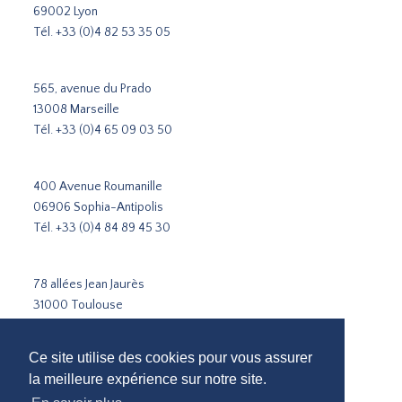
69002 Lyon
Tél.
+33 (0)4 82 53 35 05
565, avenue du Prado
13008 Marseille
Tél.
+33 (0)4 65 09 03 50
400 Avenue Roumanille
06906 Sophia-Antipolis
Tél.
+33 (0)4 84 89 45 30
78 allées Jean Jaurès
31000 Toulouse
Tél.
+33 5 31 51 02 35
Ce site utilise des cookies pour vous assurer
Cabinet de recrutement Paris
la meilleure expérience sur notre site.
Cabinet de recrutement Lyon