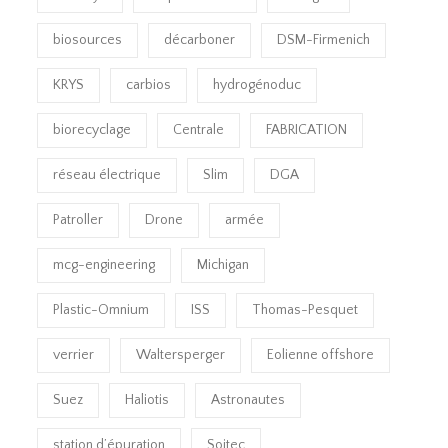
biosources
décarboner
DSM-Firmenich
KRYS
carbios
hydrogénoduc
biorecyclage
Centrale
FABRICATION
réseau électrique
Slim
DGA
Patroller
Drone
armée
mcg-engineering
Michigan
Plastic-Omnium
ISS
Thomas-Pesquet
verrier
Waltersperger
Eolienne offshore
Suez
Haliotis
Astronautes
station d’épuration
Soitec