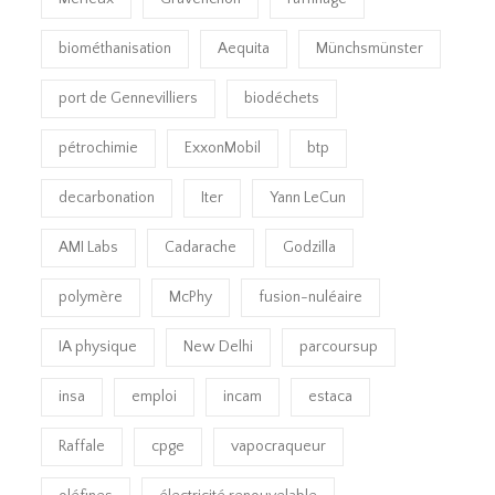
biométhanisation
Aequita
Münchsmünster
port de Gennevilliers
biodéchets
pétrochimie
ExxonMobil
btp
decarbonation
Iter
Yann LeCun
AMI Labs
Cadarache
Godzilla
polymère
McPhy
fusion-nuléaire
IA physique
New Delhi
parcoursup
insa
emploi
incam
estaca
Raffale
cpge
vapocraqueur