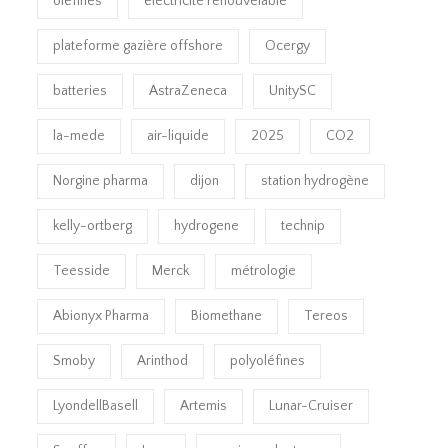
oléfines
électricité renouvelable
plateforme gazière offshore
Ocergy
batteries
AstraZeneca
UnitySC
la-mede
air-liquide
2025
CO2
Norgine pharma
dijon
station hydrogène
kelly-ortberg
hydrogene
technip
Teesside
Merck
métrologie
Abionyx Pharma
Biomethane
Tereos
Smoby
Arinthod
polyoléfines
LyondellBasell
Artemis
Lunar-Cruiser