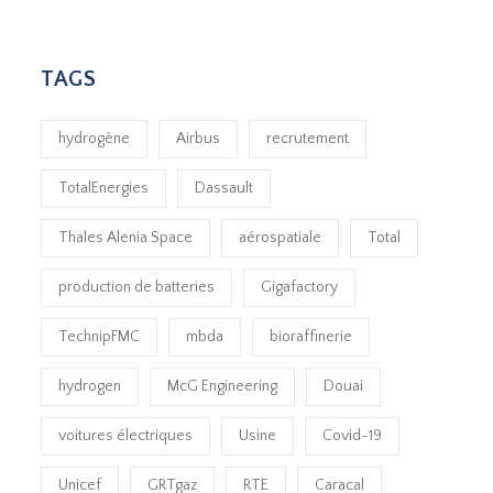
TAGS
hydrogène
Airbus
recrutement
TotalEnergies
Dassault
Thales Alenia Space
aérospatiale
Total
production de batteries
Gigafactory
TechnipFMC
mbda
bioraffinerie
hydrogen
McG Engineering
Douai
voitures électriques
Usine
Covid-19
Unicef
GRTgaz
RTE
Caracal