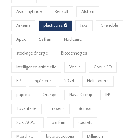
Avion hybride
Renault
Alstom
Arkema
plastiques
Jaxa
Grenoble
Apec
Safran
Nucléaire
stockage énergie
Biotechnogies
Intelligence artificielle
Veolia
Coeur 3D
BP
ingénieur
2024
Helicopters
paprec
Orange
Naval Group
IFP
Tuyauterie
Traxens
Bionext
SURFACAGE
parfum
Castets
Mosahyc
bioproductions
Dillingen