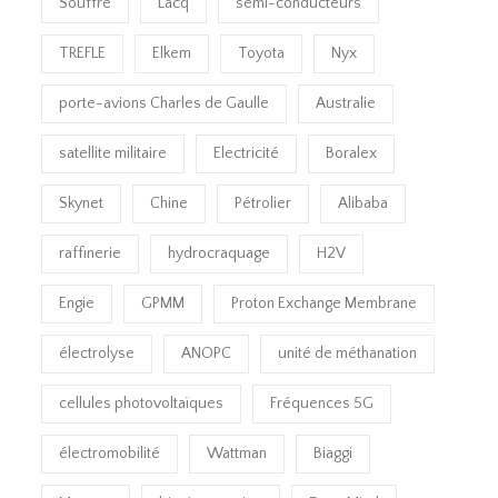
Souffre
Lacq
semi-conducteurs
TREFLE
Elkem
Toyota
Nyx
porte-avions Charles de Gaulle
Australie
satellite militaire
Electricité
Boralex
Skynet
Chine
Pétrolier
Alibaba
raffinerie
hydrocraquage
H2V
Engie
GPMM
Proton Exchange Membrane
électrolyse
ANOPC
unité de méthanation
cellules photovoltaïques
Fréquences 5G
électromobilité
Wattman
Biaggi