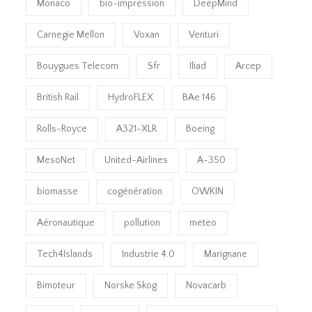
Monaco
bio-impression
DeepMind
Carnegie Mellon
Voxan
Venturi
Bouygues Telecom
Sfr
Iliad
Arcep
British Rail
HydroFLEX
BAe 146
Rolls-Royce
A321-XLR
Boeing
MesoNet
United-Airlines
A-350
biomasse
cogénération
OWKIN
Aéronautique
pollution
meteo
Tech4Islands
Industrie 4.0
Marignane
Bimoteur
Norske Skog
Novacarb