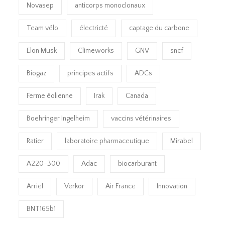
Novasep
anticorps monoclonaux
Team vélo
électricté
captage du carbone
Elon Musk
Climeworks
GNV
sncf
Biogaz
principes actifs
ADCs
Ferme éolienne
Irak
Canada
Boehringer Ingelheim
vaccins vétérinaires
Ratier
laboratoire pharmaceutique
Mirabel
A220-300
Adac
biocarburant
Arriel
Verkor
Air France
Innovation
BNT165b1