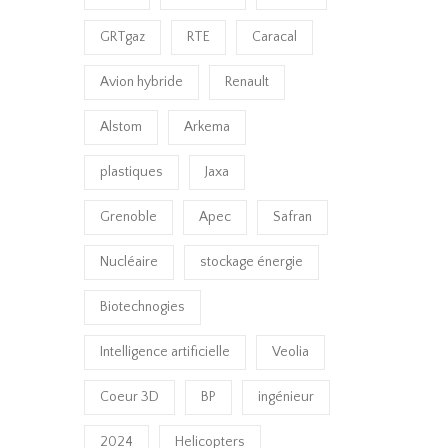
GRTgaz
RTE
Caracal
Avion hybride
Renault
Alstom
Arkema
plastiques
Jaxa
Grenoble
Apec
Safran
Nucléaire
stockage énergie
Biotechnogies
Intelligence artificielle
Veolia
Coeur 3D
BP
ingénieur
2024
Helicopters