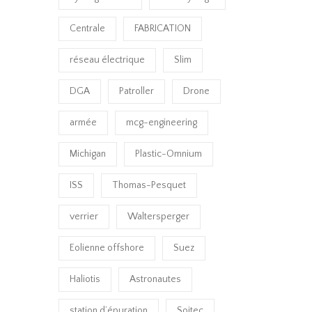
Centrale
FABRICATION
réseau électrique
Slim
DGA
Patroller
Drone
armée
mcg-engineering
Michigan
Plastic-Omnium
ISS
Thomas-Pesquet
verrier
Waltersperger
Eolienne offshore
Suez
Haliotis
Astronautes
station d’épuration
Soitec