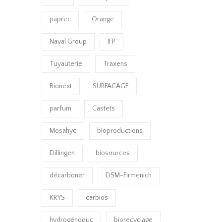
paprec
Orange
Naval Group
IFP
Tuyauterie
Traxens
Bionext
SURFACAGE
parfum
Castets
Mosahyc
bioproductions
Dillingen
biosources
décarboner
DSM-Firmenich
KRYS
carbios
hydrogénoduc
biorecyclage