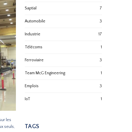
Saptial
7
Automobile
3
Industrie
17
Télécoms
1
Ferroviaire
3
Team McG Engineering
1
Emplois
3
IoT
1
sur les
TAGS
ux seuls,