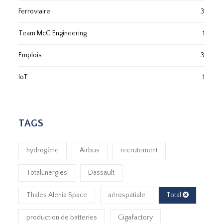
Ferroviaire
3
Team McG Engineering
1
Emplois
3
IoT
1
TAGS
hydrogène
Airbus
recrutement
TotalEnergies
Dassault
Thales Alenia Space
aérospatiale
Total
production de batteries
Gigafactory