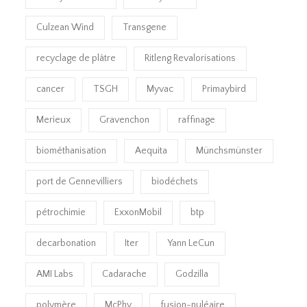
Culzean Wind
Transgene
recyclage de plâtre
Ritleng Revalorisations
cancer
TSGH
Myvac
Primaybird
Merieux
Gravenchon
raffinage
biométhanisation
Aequita
Münchsmünster
port de Gennevilliers
biodéchets
pétrochimie
ExxonMobil
btp
decarbonation
Iter
Yann LeCun
AMI Labs
Cadarache
Godzilla
polymère
McPhy
fusion-nuléaire