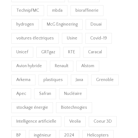
TechnipFMC
mbda
bioraffinerie
hydrogen
McG Engineering
Douai
voitures électriques
Usine
Covid-19
Unicef
GRTgaz
RTE
Caracal
Avion hybride
Renault
Alstom
Arkema
plastiques
Jaxa
Grenoble
Apec
Safran
Nucléaire
stockage énergie
Biotechnogies
Intelligence artificielle
Veolia
Coeur 3D
BP
ingénieur
2024
Helicopters