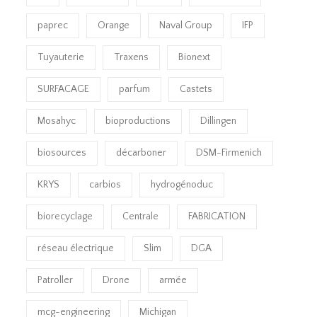
paprec
Orange
Naval Group
IFP
Tuyauterie
Traxens
Bionext
SURFACAGE
parfum
Castets
Mosahyc
bioproductions
Dillingen
biosources
décarboner
DSM-Firmenich
KRYS
carbios
hydrogénoduc
biorecyclage
Centrale
FABRICATION
réseau électrique
Slim
DGA
Patroller
Drone
armée
mcg-engineering
Michigan