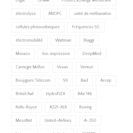
Engie
GPMM
Proton Exchange Membrane
électrolyse
ANOPC
unité de méthanation
cellules photovoltaïques
Fréquences 5G
électromobilité
Wattman
Biaggi
Monaco
bio-impression
DeepMind
Carnegie Mellon
Voxan
Venturi
Bouygues Telecom
Sfr
Iliad
Arcep
British Rail
HydroFLEX
BAe 146
Rolls-Royce
A321-XLR
Boeing
MesoNet
United-Airlines
A-350