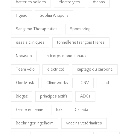
batteries solides
électrolytes
Avions
Figeac
Sophia Antipolis
Sangamo Therapeutics
Sponsoring
essais cliniques
tonnellerie François Frères
Novasep
anticorps monoclonaux
Team vélo
électricté
captage du carbone
Elon Musk
Climeworks
GNV
sncf
Biogaz
principes actifs
ADCs
Ferme éolienne
Irak
Canada
Boehringer Ingelheim
vaccins vétérinaires