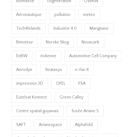
biomasse
cogénération
OWKIN
Aéronautique
pollution
meteo
Tech4Islands
Industrie 4.0
Marignane
Bimoteur
Norske Skog
Novacarb
EnBW
éolienne
Automotive Cell Company
Aerodyn
Stratasys
e-Fan X
impression 3D
OPEL
PSA
Eutelsat Konnect
Green Calley
Centre spatial guyanais
fusée Ariane 5
SAFT
Arianespace
AlphaFold