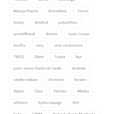
Abionyx Pharma
Biomethane
Tereos
Smoby
Arinthod
polyoléfines
LyondellBasell
Artemis
Lunar-Cruiser
Souffre
Lacq
semi-conducteurs
TREFLE
Elkem
Toyota
Nyx
porte-avions Charles de Gaulle
Australie
satellite militaire
Electricité
Boralex
Skynet
Chine
Pétrolier
Alibaba
raffinerie
hydrocraquage
H2V