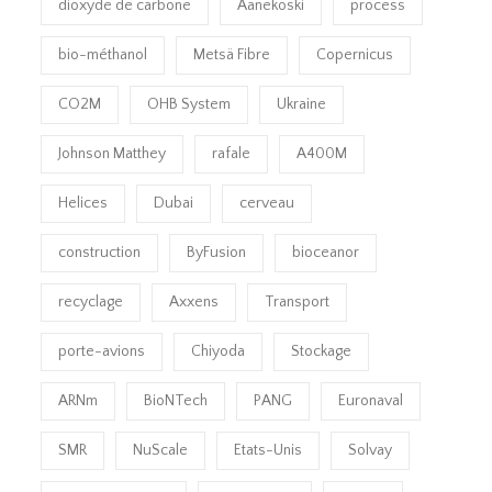
dioxyde de carbone
Äänekoski
process
bio-méthanol
Metsä Fibre
Copernicus
CO2M
OHB System
Ukraine
Johnson Matthey
rafale
A400M
Helices
Dubai
cerveau
construction
ByFusion
bioceanor
recyclage
Axxens
Transport
porte-avions
Chiyoda
Stockage
ARNm
BioNTech
PANG
Euronaval
SMR
NuScale
Etats-Unis
Solvay