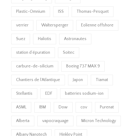
Plastic-Omnium
ISS
Thomas-Pesquet
verrier
Waltersperger
Eolienne offshore
Suez
Haliotis
Astronautes
station d’épuration
Soitec
carbure-de-silicium
Boeing 737 MAX 9
Chantiers de l’Atlantique
Japon
Tiamat
Stellantis
EDF
batteries sodium-ion
ASML
IBM
Dow
cov
Purenat
Alberta
vapocraquage
Micron Technology
Albany Nanotech
Hinkley Point