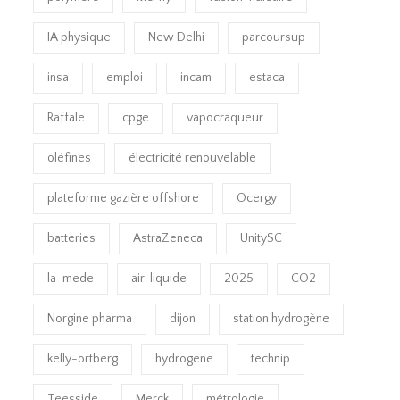
IA physique
New Delhi
parcoursup
insa
emploi
incam
estaca
Raffale
cpge
vapocraqueur
oléfines
électricité renouvelable
plateforme gazière offshore
Ocergy
batteries
AstraZeneca
UnitySC
la-mede
air-liquide
2025
CO2
Norgine pharma
dijon
station hydrogène
kelly-ortberg
hydrogene
technip
Teesside
Merck
métrologie