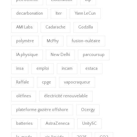
decarbonation
Iter
Yann LeCun
AMI Labs
Cadarache
Godzilla
polymère
McPhy
fusion-nuléaire
IA physique
New Delhi
parcoursup
insa
emploi
incam
estaca
Raffale
cpge
vapocraqueur
oléfines
électricité renouvelable
plateforme gazière offshore
Ocergy
batteries
AstraZeneca
UnitySC