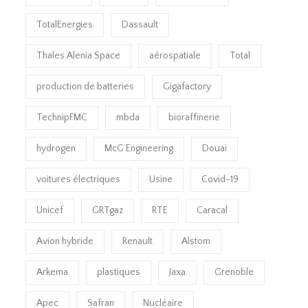
TotalEnergies
Dassault
Thales Alenia Space
aérospatiale
Total
production de batteries
Gigafactory
TechnipFMC
mbda
bioraffinerie
hydrogen
McG Engineering
Douai
voitures électriques
Usine
Covid-19
Unicef
GRTgaz
RTE
Caracal
Avion hybride
Renault
Alstom
Arkema
plastiques
Jaxa
Grenoble
Apec
Safran
Nucléaire