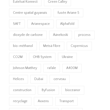
Eutelsat Konnect
Green Calley
Centre spatial guyanais
fusée Ariane 5
SAFT
Arianespace
AlphaFold
dioxyde de carbone
Äänekoski
process
bio-méthanol
Metsä Fibre
Copernicus
CO2M
OHB System
Ukraine
Johnson Matthey
rafale
A400M
Helices
Dubai
cerveau
construction
ByFusion
bioceanor
recyclage
Axxens
Transport