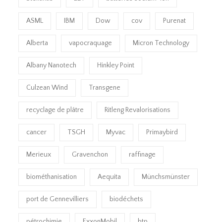
ASML
IBM
Dow
cov
Purenat
Alberta
vapocraquage
Micron Technology
Albany Nanotech
Hinkley Point
Culzean Wind
Transgene
recyclage de plâtre
Ritleng Revalorisations
cancer
TSGH
Myvac
Primaybird
Merieux
Gravenchon
raffinage
biométhanisation
Aequita
Münchsmünster
port de Gennevilliers
biodéchets
pétrochimie
ExxonMobil
btp