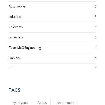
Automobile
3
Industrie
17
Télécoms
1
Ferroviaire
3
Team McG Engineering
1
Emplois
3
IoT
1
TAGS
hydrogène
Airbus
recrutement