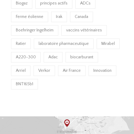
Biogaz
principes actifs
ADCs
Ferme éolienne
Irak
Canada
Boehringer Ingelheim
vaccins vétérinaires
Ratier
laboratoire pharmaceutique
Mirabel
A220-300
Adac
biocarburant
Arriel
Verkor
Air France
Innovation
BNT165b1