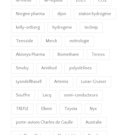
la-mede
air-liquide
2025
CO2
Norgine pharma
dijon
station hydrogène
kelly-ortberg
hydrogene
technip
Teesside
Merck
métrologie
Abionyx Pharma
Biomethane
Tereos
Smoby
Arinthod
polyoléfines
LyondellBasell
Artemis
Lunar-Cruiser
Souffre
Lacq
semi-conducteurs
TREFLE
Elkem
Toyota
Nyx
porte-avions Charles de Gaulle
Australie