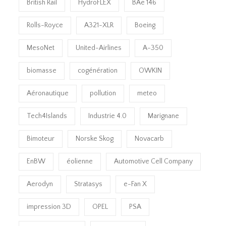
British Rail
HydroFLEX
BAe 146
Rolls-Royce
A321-XLR
Boeing
MesoNet
United-Airlines
A-350
biomasse
cogénération
OWKIN
Aéronautique
pollution
meteo
Tech4Islands
Industrie 4.0
Marignane
Bimoteur
Norske Skog
Novacarb
EnBW
éolienne
Automotive Cell Company
Aerodyn
Stratasys
e-Fan X
impression 3D
OPEL
PSA