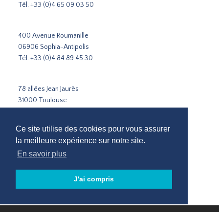
Tél.
+33 (0)4 65 09 03 50
400 Avenue Roumanille
06906 Sophia-Antipolis
Tél.
+33 (0)4 84 89 45 30
78 allées Jean Jaurès
31000 Toulouse
Tél.
+33 5 31 51 02 35
Ce site utilise des cookies pour vous assurer
Cabinet de recrutement Paris
la meilleure expérience sur notre site.
Cabinet de recrutement Lyon
En savoir plus
Cabinet de recrutement Marseille
Recrutement Sophia-Antipolis
J'ai compris
Cabinet de recrutement Toulouse