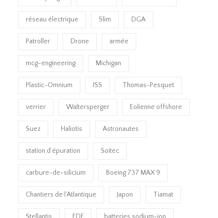
réseau électrique
Slim
DGA
Patroller
Drone
armée
mcg-engineering
Michigan
Plastic-Omnium
ISS
Thomas-Pesquet
verrier
Waltersperger
Eolienne offshore
Suez
Haliotis
Astronautes
station d’épuration
Soitec
carbure-de-silicium
Boeing 737 MAX 9
Chantiers de l’Atlantique
Japon
Tiamat
Stellantis
EDF
batteries sodium-ion