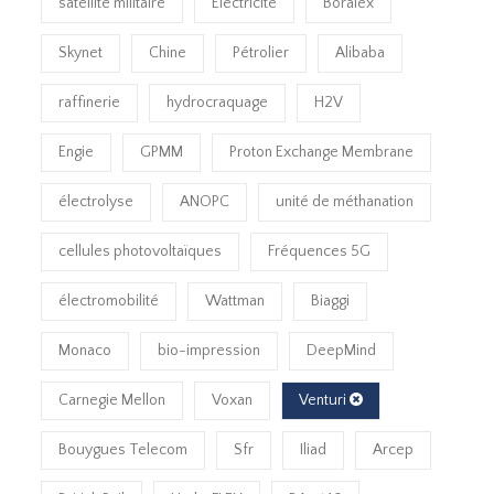
satellite militaire
Electricité
Boralex
Skynet
Chine
Pétrolier
Alibaba
raffinerie
hydrocraquage
H2V
Engie
GPMM
Proton Exchange Membrane
électrolyse
ANOPC
unité de méthanation
cellules photovoltaïques
Fréquences 5G
électromobilité
Wattman
Biaggi
Monaco
bio-impression
DeepMind
Carnegie Mellon
Voxan
Venturi
Bouygues Telecom
Sfr
Iliad
Arcep