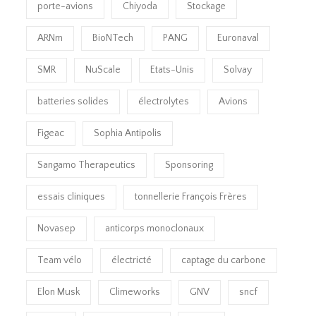
porte-avions
Chiyoda
Stockage
ARNm
BioNTech
PANG
Euronaval
SMR
NuScale
Etats-Unis
Solvay
batteries solides
électrolytes
Avions
Figeac
Sophia Antipolis
Sangamo Therapeutics
Sponsoring
essais cliniques
tonnellerie François Frères
Novasep
anticorps monoclonaux
Team vélo
électricté
captage du carbone
Elon Musk
Climeworks
GNV
sncf