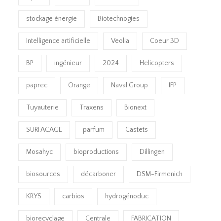
stockage énergie
Biotechnogies
Intelligence artificielle
Veolia
Coeur 3D
BP
ingénieur
2024
Helicopters
paprec
Orange
Naval Group
IFP
Tuyauterie
Traxens
Bionext
SURFACAGE
parfum
Castets
Mosahyc
bioproductions
Dillingen
biosources
décarboner
DSM-Firmenich
KRYS
carbios
hydrogénoduc
biorecyclage
Centrale
FABRICATION