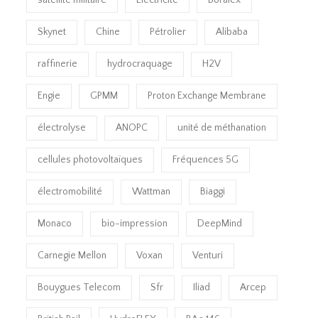
Skynet
Chine
Pétrolier
Alibaba
raffinerie
hydrocraquage
H2V
Engie
GPMM
Proton Exchange Membrane
électrolyse
ANOPC
unité de méthanation
cellules photovoltaïques
Fréquences 5G
électromobilité
Wattman
Biaggi
Monaco
bio-impression
DeepMind
Carnegie Mellon
Voxan
Venturi
Bouygues Telecom
Sfr
Iliad
Arcep