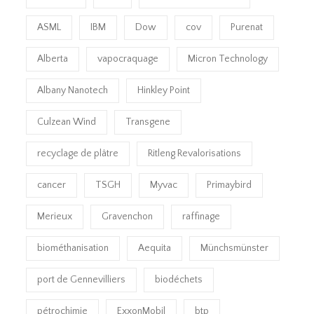
ASML
IBM
Dow
cov
Purenat
Alberta
vapocraquage
Micron Technology
Albany Nanotech
Hinkley Point
Culzean Wind
Transgene
recyclage de plâtre
Ritleng Revalorisations
cancer
TSGH
Myvac
Primaybird
Merieux
Gravenchon
raffinage
biométhanisation
Aequita
Münchsmünster
port de Gennevilliers
biodéchets
pétrochimie
ExxonMobil
btp