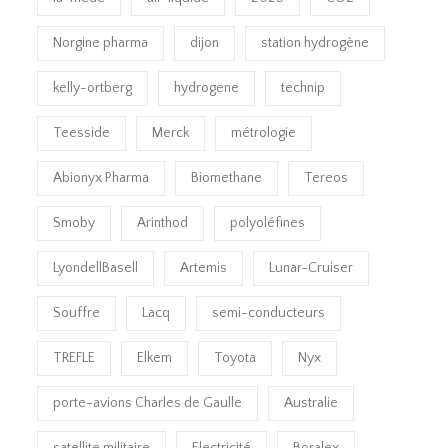
Norgine pharma
dijon
station hydrogène
kelly-ortberg
hydrogene
technip
Teesside
Merck
métrologie
Abionyx Pharma
Biomethane
Tereos
Smoby
Arinthod
polyoléfines
LyondellBasell
Artemis
Lunar-Cruiser
Souffre
Lacq
semi-conducteurs
TREFLE
Elkem
Toyota
Nyx
porte-avions Charles de Gaulle
Australie
satellite militaire
Electricité
Boralex