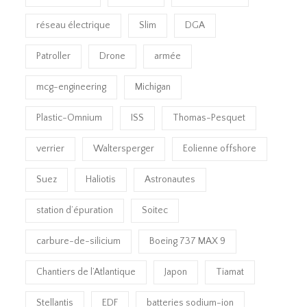
réseau électrique
Slim
DGA
Patroller
Drone
armée
mcg-engineering
Michigan
Plastic-Omnium
ISS
Thomas-Pesquet
verrier
Waltersperger
Eolienne offshore
Suez
Haliotis
Astronautes
station d’épuration
Soitec
carbure-de-silicium
Boeing 737 MAX 9
Chantiers de l’Atlantique
Japon
Tiamat
Stellantis
EDF
batteries sodium-ion