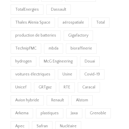
TotalEnergies
Dassault
Thales Alenia Space
aérospatiale
Total
production de batteries
Gigafactory
TechnipFMC
mbda
bioraffinerie
hydrogen
McG Engineering
Douai
voitures électriques
Usine
Covid-19
Unicef
GRTgaz
RTE
Caracal
Avion hybride
Renault
Alstom
Arkema
plastiques
Jaxa
Grenoble
Apec
Safran
Nucléaire