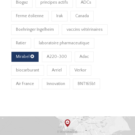
Biogaz
principes actifs
ADCs
Ferme éolienne
Irak
Canada
Boehringer Ingelheim
vaccins vétérinaires
Ratier
laboratoire pharmaceutique
Mirabel
A220-300
Adac
biocarburant
Arriel
Verkor
Air France
Innovation
BNT165b1