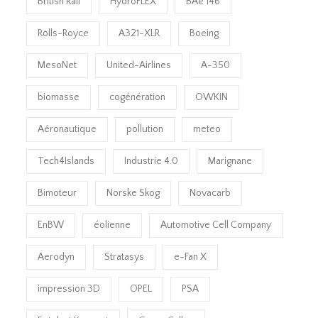
British Rail
HydroFLEX
BAe 146
Rolls-Royce
A321-XLR
Boeing
MesoNet
United-Airlines
A-350
biomasse
cogénération
OWKIN
Aéronautique
pollution
meteo
Tech4Islands
Industrie 4.0
Marignane
Bimoteur
Norske Skog
Novacarb
EnBW
éolienne
Automotive Cell Company
Aerodyn
Stratasys
e-Fan X
impression 3D
OPEL
PSA