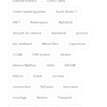
Eutelsat Konnect
Green Calley
Centre spatial guyanais
fusée Ariane 5
SAFT
Arianespace
AlphaFold
dioxyde de carbone
Äänekoski
process
bio-méthanol
Metsä Fibre
Copernicus
CO2M
OHB System
Ukraine
Johnson Matthey
rafale
A400M
Helices
Dubai
cerveau
construction
ByFusion
bioceanor
recyclage
Axxens
Transport