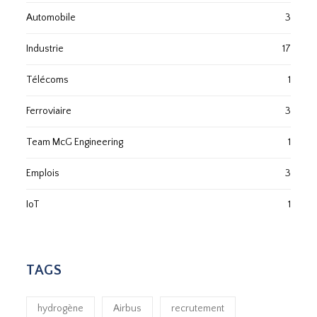
Automobile
3
Industrie
17
Télécoms
1
Ferroviaire
3
Team McG Engineering
1
Emplois
3
IoT
1
TAGS
hydrogène
Airbus
recrutement