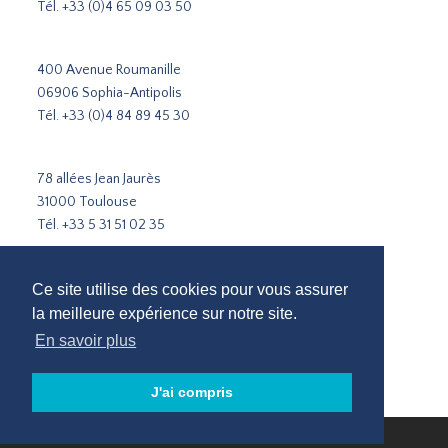
Tél.
+33 (0)4 65 09 03 50
400 Avenue Roumanille
06906 Sophia-Antipolis
Tél.
+33 (0)4 84 89 45 30
78 allées Jean Jaurès
31000 Toulouse
Tél.
+33 5 31 51 02 35
Cabinet de recrutement Paris
Ce site utilise des cookies pour vous assurer
Cabinet de recrutement Lyon
la meilleure expérience sur notre site.
Cabinet de recrutement Marseille
En savoir plus
Recrutement Sophia-Antipolis
Cabinet de recrutement Toulouse
J'ai compris