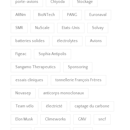
porte-avions
Chiyoda
Stockage
ARNm
BioNTech
PANG
Euronaval
SMR
NuScale
Etats-Unis
Solvay
batteries solides
électrolytes
Avions
Figeac
Sophia Antipolis
Sangamo Therapeutics
Sponsoring
essais cliniques
tonnellerie François Frères
Novasep
anticorps monoclonaux
Team vélo
électricté
captage du carbone
Elon Musk
Climeworks
GNV
sncf