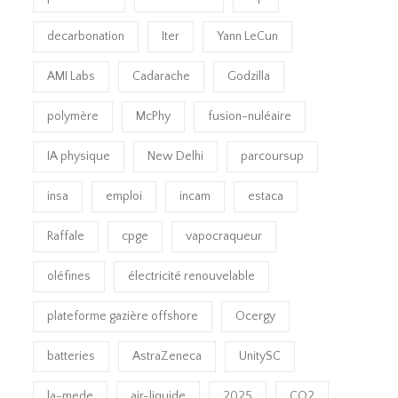
decarbonation
Iter
Yann LeCun
AMI Labs
Cadarache
Godzilla
polymère
McPhy
fusion-nuléaire
IA physique
New Delhi
parcoursup
insa
emploi
incam
estaca
Raffale
cpge
vapocraqueur
oléfines
électricité renouvelable
plateforme gazière offshore
Ocergy
batteries
AstraZeneca
UnitySC
la-mede
air-liquide
2025
CO2