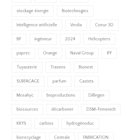
stockage énergie
Biotechnogies
Intelligence artificielle
Veolia
Coeur 3D
BP
ingénieur
2024
Helicopters
paprec
Orange
Naval Group
IFP
Tuyauterie
Traxens
Bionext
SURFACAGE
parfum
Castets
Mosahyc
bioproductions
Dillingen
biosources
décarboner
DSM-Firmenich
KRYS
carbios
hydrogénoduc
biorecyclage
Centrale
FABRICATION