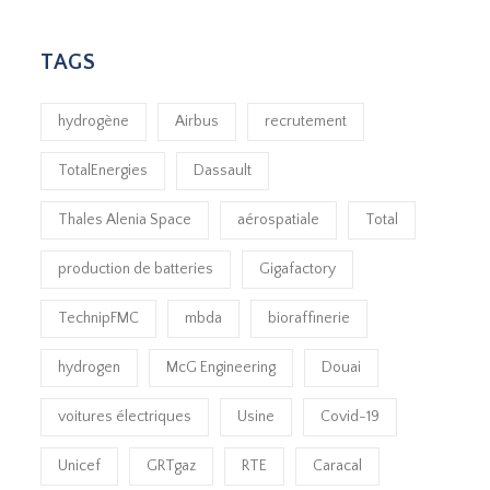
TAGS
hydrogène
Airbus
recrutement
TotalEnergies
Dassault
Thales Alenia Space
aérospatiale
Total
production de batteries
Gigafactory
TechnipFMC
mbda
bioraffinerie
hydrogen
McG Engineering
Douai
voitures électriques
Usine
Covid-19
Unicef
GRTgaz
RTE
Caracal