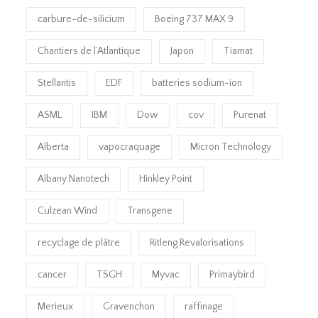
carbure-de-silicium
Boeing 737 MAX 9
Chantiers de l’Atlantique
Japon
Tiamat
Stellantis
EDF
batteries sodium-ion
ASML
IBM
Dow
cov
Purenat
Alberta
vapocraquage
Micron Technology
Albany Nanotech
Hinkley Point
Culzean Wind
Transgene
recyclage de plâtre
Ritleng Revalorisations
cancer
TSGH
Myvac
Primaybird
Merieux
Gravenchon
raffinage