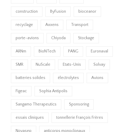
construction
ByFusion
bioceanor
recyclage
Axxens
Transport
porte-avions
Chiyoda
Stockage
ARNm
BioNTech
PANG
Euronaval
SMR
NuScale
Etats-Unis
Solvay
batteries solides
électrolytes
Avions
Figeac
Sophia Antipolis
Sangamo Therapeutics
Sponsoring
essais cliniques
tonnellerie François Frères
Novasep
anticorps monoclonaux