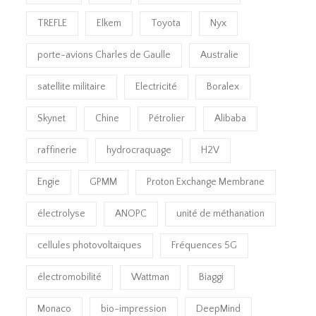
TREFLE
Elkem
Toyota
Nyx
porte-avions Charles de Gaulle
Australie
satellite militaire
Electricité
Boralex
Skynet
Chine
Pétrolier
Alibaba
raffinerie
hydrocraquage
H2V
Engie
GPMM
Proton Exchange Membrane
électrolyse
ANOPC
unité de méthanation
cellules photovoltaïques
Fréquences 5G
électromobilité
Wattman
Biaggi
Monaco
bio-impression
DeepMind