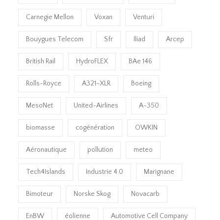
Carnegie Mellon
Voxan
Venturi
Bouygues Telecom
Sfr
Iliad
Arcep
British Rail
HydroFLEX
BAe 146
Rolls-Royce
A321-XLR
Boeing
MesoNet
United-Airlines
A-350
biomasse
cogénération
OWKIN
Aéronautique
pollution
meteo
Tech4Islands
Industrie 4.0
Marignane
Bimoteur
Norske Skog
Novacarb
EnBW
éolienne
Automotive Cell Company