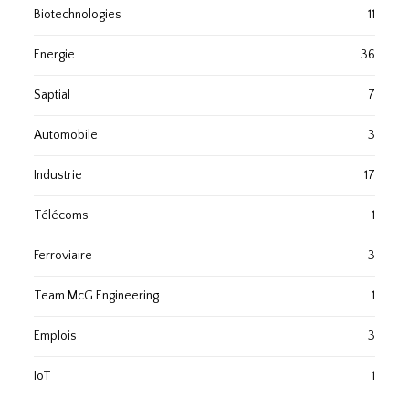
Biotechnologies
11
Energie
36
Saptial
7
Automobile
3
Industrie
17
Télécoms
1
Ferroviaire
3
Team McG Engineering
1
Emplois
3
IoT
1