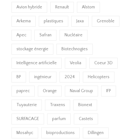
Avion hybride
Renault
Alstom
Arkema
plastiques
Jaxa
Grenoble
Apec
Safran
Nucléaire
stockage énergie
Biotechnogies
Intelligence artificielle
Veolia
Coeur 3D
BP
ingénieur
2024
Helicopters
paprec
Orange
Naval Group
IFP
Tuyauterie
Traxens
Bionext
SURFACAGE
parfum
Castets
Mosahyc
bioproductions
Dillingen