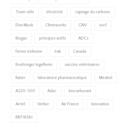
Team vélo
électricté
captage du carbone
Elon Musk
Climeworks
GNV
sncf
Biogaz
principes actifs
ADCs
Ferme éolienne
Irak
Canada
Boehringer Ingelheim
vaccins vétérinaires
Ratier
laboratoire pharmaceutique
Mirabel
A220-300
Adac
biocarburant
Arriel
Verkor
Air France
Innovation
BNT165b1