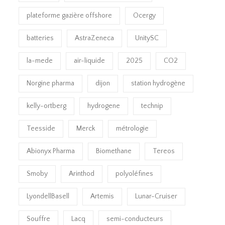
plateforme gazière offshore
Ocergy
batteries
AstraZeneca
UnitySC
la-mede
air-liquide
2025
CO2
Norgine pharma
dijon
station hydrogène
kelly-ortberg
hydrogene
technip
Teesside
Merck
métrologie
Abionyx Pharma
Biomethane
Tereos
Smoby
Arinthod
polyoléfines
LyondellBasell
Artemis
Lunar-Cruiser
Souffre
Lacq
semi-conducteurs