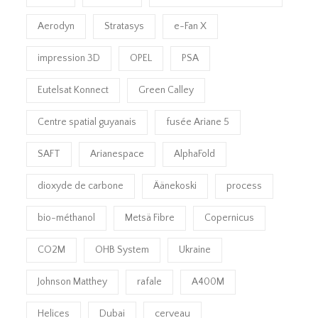
Aerodyn
Stratasys
e-Fan X
impression 3D
OPEL
PSA
Eutelsat Konnect
Green Calley
Centre spatial guyanais
fusée Ariane 5
SAFT
Arianespace
AlphaFold
dioxyde de carbone
Äänekoski
process
bio-méthanol
Metsä Fibre
Copernicus
CO2M
OHB System
Ukraine
Johnson Matthey
rafale
A400M
Helices
Dubai
cerveau