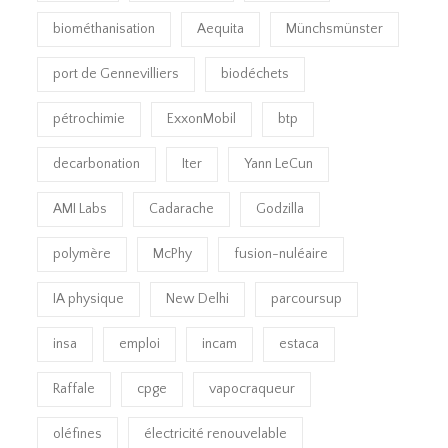
biométhanisation
Aequita
Münchsmünster
port de Gennevilliers
biodéchets
pétrochimie
ExxonMobil
btp
decarbonation
Iter
Yann LeCun
AMI Labs
Cadarache
Godzilla
polymère
McPhy
fusion-nuléaire
IA physique
New Delhi
parcoursup
insa
emploi
incam
estaca
Raffale
cpge
vapocraqueur
oléfines
électricité renouvelable