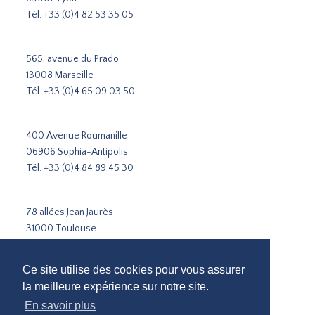
Tél.
+33 (0)4 82 53 35 05
565, avenue du Prado
13008 Marseille
Tél.
+33 (0)4 65 09 03 50
400 Avenue Roumanille
06906 Sophia-Antipolis
Tél.
+33 (0)4 84 89 45 30
78 allées Jean Jaurès
31000 Toulouse
Tél.
+33 5 31 51 02 35
Ce site utilise des cookies pour vous assurer
Cabinet de recrutement Paris
la meilleure expérience sur notre site.
Cabinet de recrutement Lyon
En savoir plus