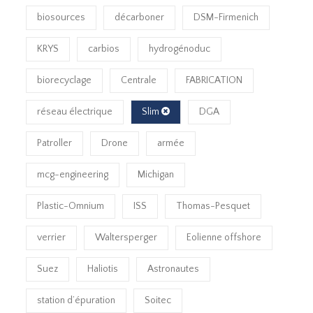
biosources
décarboner
DSM-Firmenich
KRYS
carbios
hydrogénoduc
biorecyclage
Centrale
FABRICATION
réseau électrique
Slim
DGA
Patroller
Drone
armée
mcg-engineering
Michigan
Plastic-Omnium
ISS
Thomas-Pesquet
verrier
Waltersperger
Eolienne offshore
Suez
Haliotis
Astronautes
station d’épuration
Soitec