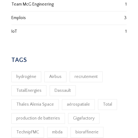
Team McG Engineering
1
Emplois
3
IoT
1
TAGS
hydrogène
Airbus
recrutement
TotalEnergies
Dassault
Thales Alenia Space
aérospatiale
Total
production de batteries
Gigafactory
TechnipFMC
mbda
bioraffinerie