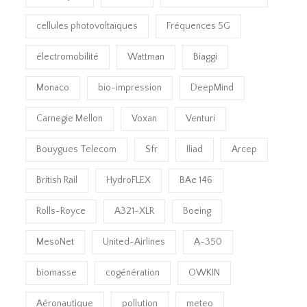
cellules photovoltaïques
Fréquences 5G
électromobilité
Wattman
Biaggi
Monaco
bio-impression
DeepMind
Carnegie Mellon
Voxan
Venturi
Bouygues Telecom
Sfr
Iliad
Arcep
British Rail
HydroFLEX
BAe 146
Rolls-Royce
A321-XLR
Boeing
MesoNet
United-Airlines
A-350
biomasse
cogénération
OWKIN
Aéronautique
pollution
meteo