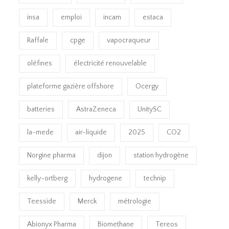
insa
emploi
incam
estaca
Raffale
cpge
vapocraqueur
oléfines
électricité renouvelable
plateforme gazière offshore
Ocergy
batteries
AstraZeneca
UnitySC
la-mede
air-liquide
2025
CO2
Norgine pharma
dijon
station hydrogène
kelly-ortberg
hydrogene
technip
Teesside
Merck
métrologie
Abionyx Pharma
Biomethane
Tereos