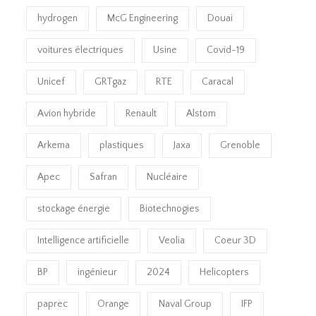
hydrogen
McG Engineering
Douai
voitures électriques
Usine
Covid-19
Unicef
GRTgaz
RTE
Caracal
Avion hybride
Renault
Alstom
Arkema
plastiques
Jaxa
Grenoble
Apec
Safran
Nucléaire
stockage énergie
Biotechnogies
Intelligence artificielle
Veolia
Coeur 3D
BP
ingénieur
2024
Helicopters
paprec
Orange
Naval Group
IFP