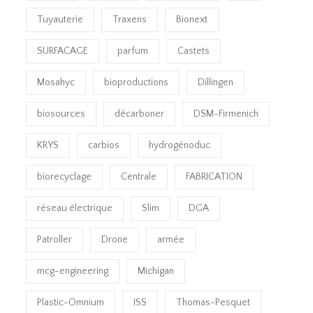
Tuyauterie
Traxens
Bionext
SURFACAGE
parfum
Castets
Mosahyc
bioproductions
Dillingen
biosources
décarboner
DSM-Firmenich
KRYS
carbios
hydrogénoduc
biorecyclage
Centrale
FABRICATION
réseau électrique
Slim
DGA
Patroller
Drone
armée
mcg-engineering
Michigan
Plastic-Omnium
ISS
Thomas-Pesquet