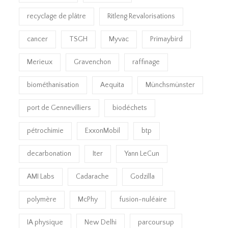
recyclage de plâtre
Ritleng Revalorisations
cancer
TSGH
Myvac
Primaybird
Merieux
Gravenchon
raffinage
biométhanisation
Aequita
Münchsmünster
port de Gennevilliers
biodéchets
pétrochimie
ExxonMobil
btp
decarbonation
Iter
Yann LeCun
AMI Labs
Cadarache
Godzilla
polymère
McPhy
fusion-nuléaire
IA physique
New Delhi
parcoursup