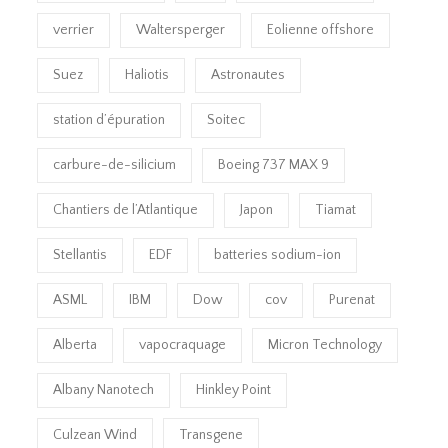
verrier
Waltersperger
Eolienne offshore
Suez
Haliotis
Astronautes
station d’épuration
Soitec
carbure-de-silicium
Boeing 737 MAX 9
Chantiers de l’Atlantique
Japon
Tiamat
Stellantis
EDF
batteries sodium-ion
ASML
IBM
Dow
cov
Purenat
Alberta
vapocraquage
Micron Technology
Albany Nanotech
Hinkley Point
Culzean Wind
Transgene