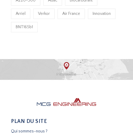
A220-300
Adac
biocarburant
Arriel
Verkor
Air France
Innovation
BNT165b1
PLAN DU SITE
Qui sommes-nous ?