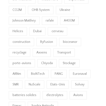
CO2M
OHB System
Ukraine
Johnson Matthey
rafale
A400M
Helices
Dubai
cerveau
construction
ByFusion
bioceanor
recyclage
Axxens
Transport
porte-avions
Chiyoda
Stockage
ARNm
BioNTech
PANG
Euronaval
SMR
NuScale
Etats-Unis
Solvay
batteries solides
électrolytes
Avions
Figeac
Sophia Antipolis