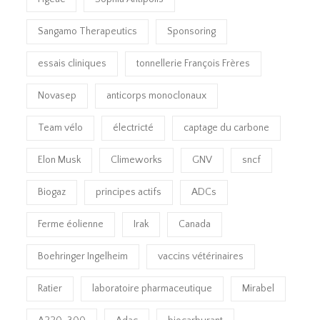
Sangamo Therapeutics
Sponsoring
essais cliniques
tonnellerie François Frères
Novasep
anticorps monoclonaux
Team vélo
électricté
captage du carbone
Elon Musk
Climeworks
GNV
sncf
Biogaz
principes actifs
ADCs
Ferme éolienne
Irak
Canada
Boehringer Ingelheim
vaccins vétérinaires
Ratier
laboratoire pharmaceutique
Mirabel