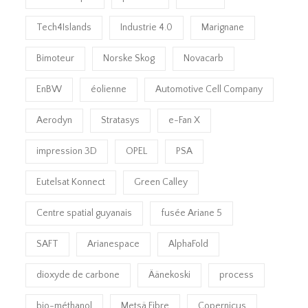
Tech4Islands
Industrie 4.0
Marignane
Bimoteur
Norske Skog
Novacarb
EnBW
éolienne
Automotive Cell Company
Aerodyn
Stratasys
e-Fan X
impression 3D
OPEL
PSA
Eutelsat Konnect
Green Calley
Centre spatial guyanais
fusée Ariane 5
SAFT
Arianespace
AlphaFold
dioxyde de carbone
Äänekoski
process
bio-méthanol
Metsä Fibre
Copernicus