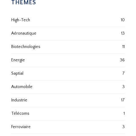
THÈMES
High-Tech
10
Aéronautique
13
Biotechnologies
11
Energie
36
Saptial
7
Automobile
3
Industrie
17
Télécoms
1
Ferroviaire
3