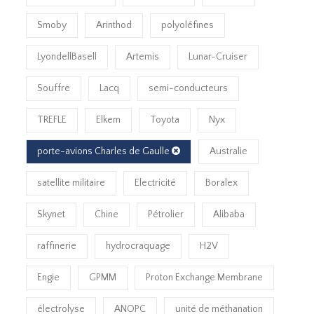
Smoby
Arinthod
polyoléfines
LyondellBasell
Artemis
Lunar-Cruiser
Souffre
Lacq
semi-conducteurs
TREFLE
Elkem
Toyota
Nyx
porte-avions Charles de Gaulle
Australie
satellite militaire
Electricité
Boralex
Skynet
Chine
Pétrolier
Alibaba
raffinerie
hydrocraquage
H2V
Engie
GPMM
Proton Exchange Membrane
électrolyse
ANOPC
unité de méthanation