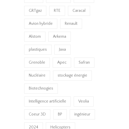
GRTgaz
RTE
Caracal
Avion hybride
Renault
Alstom
Arkema
plastiques
Jaxa
Grenoble
Apec
Safran
Nucléaire
stockage énergie
Biotechnogies
Intelligence artificielle
Veolia
Coeur 3D
BP
ingénieur
2024
Helicopters