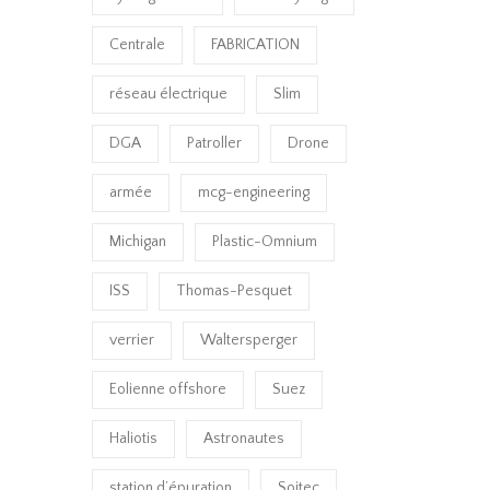
Centrale
FABRICATION
réseau électrique
Slim
DGA
Patroller
Drone
armée
mcg-engineering
Michigan
Plastic-Omnium
ISS
Thomas-Pesquet
verrier
Waltersperger
Eolienne offshore
Suez
Haliotis
Astronautes
station d’épuration
Soitec