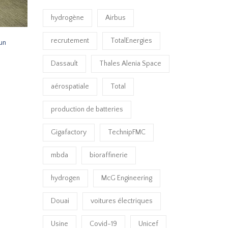
hydrogène
Airbus
recrutement
TotalEnergies
 un
Dassault
Thales Alenia Space
aérospatiale
Total
production de batteries
Gigafactory
TechnipFMC
mbda
bioraffinerie
hydrogen
McG Engineering
Douai
voitures électriques
Usine
Covid-19
Unicef