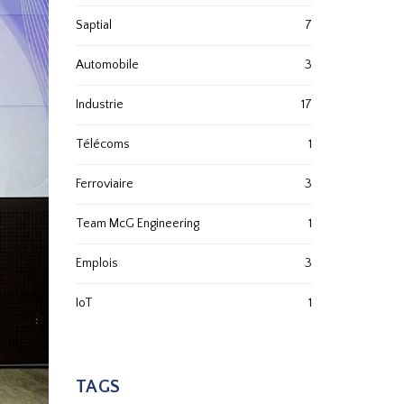
Saptial
7
Automobile
3
Industrie
17
Télécoms
1
Ferroviaire
3
Team McG Engineering
1
Emplois
3
IoT
1
TAGS