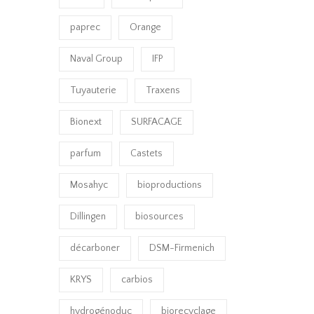
paprec
Orange
Naval Group
IFP
Tuyauterie
Traxens
Bionext
SURFACAGE
parfum
Castets
Mosahyc
bioproductions
Dillingen
biosources
décarboner
DSM-Firmenich
KRYS
carbios
hydrogénoduc
biorecyclage