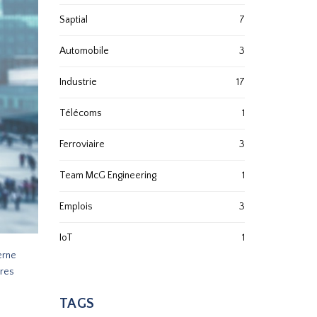
Saptial
7
Automobile
3
Industrie
17
Télécoms
1
Ferroviaire
3
Team McG Engineering
1
Emplois
3
IoT
1
erne
dres
TAGS