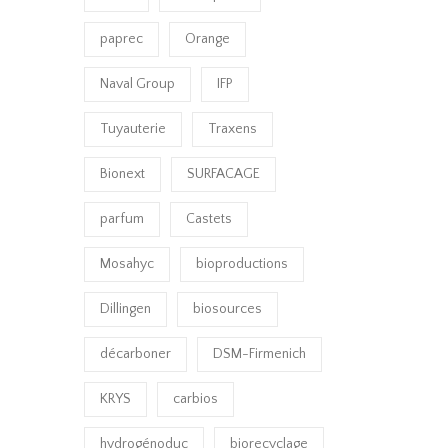
paprec
Orange
Naval Group
IFP
Tuyauterie
Traxens
Bionext
SURFACAGE
parfum
Castets
Mosahyc
bioproductions
Dillingen
biosources
décarboner
DSM-Firmenich
KRYS
carbios
hydrogénoduc
biorecyclage