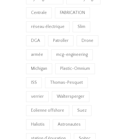
Centrale
FABRICATION
réseau électrique
Slim
DGA
Patroller
Drone
armée
mcg-engineering
Michigan
Plastic-Omnium
ISS
Thomas-Pesquet
verrier
Waltersperger
Eolienne offshore
Suez
Haliotis
Astronautes
station d’épuration
Soitec