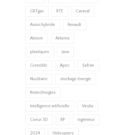
GRTgaz
RTE
Caracal
Avion hybride
Renault
Alstom
Arkema
plastiques
Jaxa
Grenoble
Apec
Safran
Nucléaire
stockage énergie
Biotechnogies
Intelligence artificielle
Veolia
Coeur 3D
BP
ingénieur
2024
Helicopters