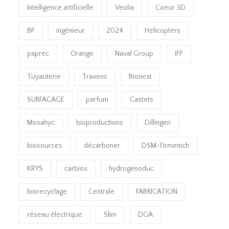
Intelligence artificielle
Veolia
Coeur 3D
BP
ingénieur
2024
Helicopters
paprec
Orange
Naval Group
IFP
Tuyauterie
Traxens
Bionext
SURFACAGE
parfum
Castets
Mosahyc
bioproductions
Dillingen
biosources
décarboner
DSM-Firmenich
KRYS
carbios
hydrogénoduc
biorecyclage
Centrale
FABRICATION
réseau électrique
Slim
DGA