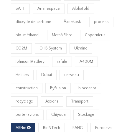
SAFT
Arianespace
AlphaFold
dioxyde de carbone
Äänekoski
process
bio-méthanol
Metsä Fibre
Copernicus
CO2M
OHB System
Ukraine
Johnson Matthey
rafale
A400M
Helices
Dubai
cerveau
construction
ByFusion
bioceanor
recyclage
Axxens
Transport
porte-avions
Chiyoda
Stockage
ARNm
BioNTech
PANG
Euronaval