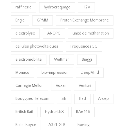
raffinerie
hydrocraquage
H2V
Engie
GPMM
Proton Exchange Membrane
électrolyse
ANOPC
unité de méthanation
cellules photovoltaïques
Fréquences 5G
électromobilité
Wattman
Biaggi
Monaco
bio-impression
DeepMind
Carnegie Mellon
Voxan
Venturi
Bouygues Telecom
Sfr
Iliad
Arcep
British Rail
HydroFLEX
BAe 146
Rolls-Royce
A321-XLR
Boeing