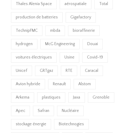
Thales Alenia Space
aérospatiale
Total
production de batteries
Gigafactory
TechnipFMC
mbda
bioraffinerie
hydrogen
McG Engineering
Douai
voitures électriques
Usine
Covid-19
Unicef
GRTgaz
RTE
Caracal
Avion hybride
Renault
Alstom
Arkema
plastiques
Jaxa
Grenoble
Apec
Safran
Nucléaire
stockage énergie
Biotechnogies