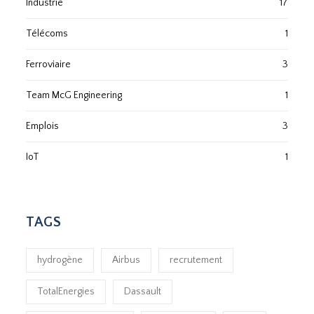
Industrie
17
Télécoms
1
Ferroviaire
3
Team McG Engineering
1
Emplois
3
IoT
1
TAGS
hydrogène
Airbus
recrutement
TotalEnergies
Dassault