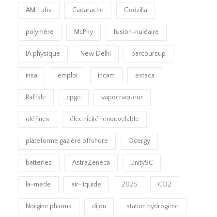
AMI Labs
Cadarache
Godzilla
polymère
McPhy
fusion-nuléaire
IA physique
New Delhi
parcoursup
insa
emploi
incam
estaca
Raffale
cpge
vapocraqueur
oléfines
électricité renouvelable
plateforme gazière offshore
Ocergy
batteries
AstraZeneca
UnitySC
la-mede
air-liquide
2025
CO2
Norgine pharma
dijon
station hydrogène