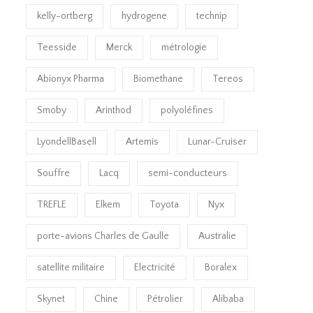
kelly-ortberg
hydrogene
technip
Teesside
Merck
métrologie
Abionyx Pharma
Biomethane
Tereos
Smoby
Arinthod
polyoléfines
LyondellBasell
Artemis
Lunar-Cruiser
Souffre
Lacq
semi-conducteurs
TREFLE
Elkem
Toyota
Nyx
porte-avions Charles de Gaulle
Australie
satellite militaire
Electricité
Boralex
Skynet
Chine
Pétrolier
Alibaba