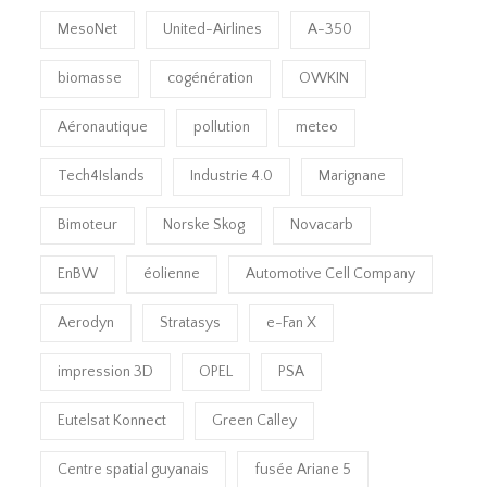
MesoNet
United-Airlines
A-350
biomasse
cogénération
OWKIN
Aéronautique
pollution
meteo
Tech4Islands
Industrie 4.0
Marignane
Bimoteur
Norske Skog
Novacarb
EnBW
éolienne
Automotive Cell Company
Aerodyn
Stratasys
e-Fan X
impression 3D
OPEL
PSA
Eutelsat Konnect
Green Calley
Centre spatial guyanais
fusée Ariane 5