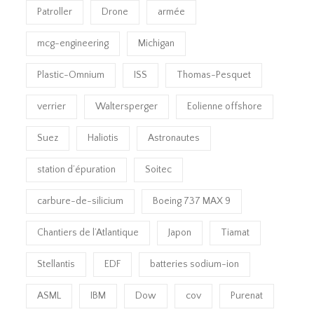
Patroller
Drone
armée
mcg-engineering
Michigan
Plastic-Omnium
ISS
Thomas-Pesquet
verrier
Waltersperger
Eolienne offshore
Suez
Haliotis
Astronautes
station d’épuration
Soitec
carbure-de-silicium
Boeing 737 MAX 9
Chantiers de l’Atlantique
Japon
Tiamat
Stellantis
EDF
batteries sodium-ion
ASML
IBM
Dow
cov
Purenat