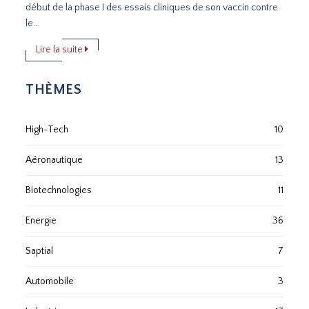
début de la phase I des essais cliniques de son vaccin contre
le...
Lire la suite
THÈMES
High-Tech
10
Aéronautique
13
Biotechnologies
11
Energie
36
Saptial
7
Automobile
3