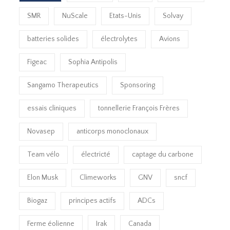
SMR
NuScale
Etats-Unis
Solvay
batteries solides
électrolytes
Avions
Figeac
Sophia Antipolis
Sangamo Therapeutics
Sponsoring
essais cliniques
tonnellerie François Frères
Novasep
anticorps monoclonaux
Team vélo
électricté
captage du carbone
Elon Musk
Climeworks
GNV
sncf
Biogaz
principes actifs
ADCs
Ferme éolienne
Irak
Canada