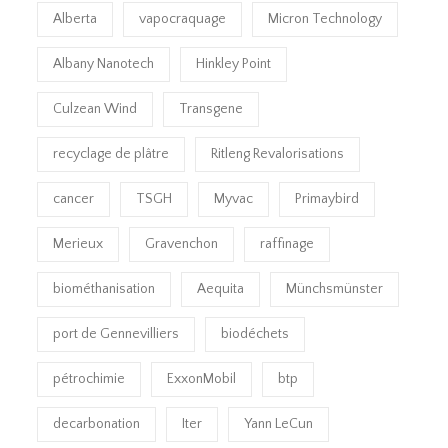
Alberta
vapocraquage
Micron Technology
Albany Nanotech
Hinkley Point
Culzean Wind
Transgene
recyclage de plâtre
Ritleng Revalorisations
cancer
TSGH
Myvac
Primaybird
Merieux
Gravenchon
raffinage
biométhanisation
Aequita
Münchsmünster
port de Gennevilliers
biodéchets
pétrochimie
ExxonMobil
btp
decarbonation
Iter
Yann LeCun