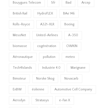
Bouygues Telecom
Sfr
Iliad
Arcep
British Rail
HydroFLEX
BAe 146
Rolls-Royce
A321-XLR
Boeing
MesoNet
United-Airlines
A-350
biomasse
cogénération
OWKIN
Aéronautique
pollution
meteo
Tech4Islands
Industrie 4.0
Marignane
Bimoteur
Norske Skog
Novacarb
EnBW
éolienne
Automotive Cell Company
Aerodyn
Stratasys
e-Fan X