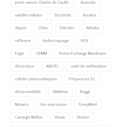
porte-avions Charles de Gaulle
Australie
satellite militaire
Electricité
Boralex
Skynet
Chine
Pétrolier
Alibaba
raffinerie
hydrocraquage
H2V
Engie
GPMM
Proton Exchange Membrane
électrolyse
ANOPC
unité de méthanation
cellules photovoltaïques
Fréquences 5G
électromobilité
Wattman
Biaggi
Monaco
bio-impression
DeepMind
Carnegie Mellon
Voxan
Venturi