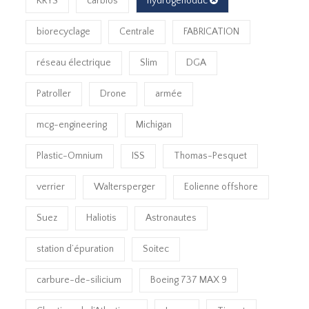
KRYS
carbios
hydrogénoduc
biorecyclage
Centrale
FABRICATION
réseau électrique
Slim
DGA
Patroller
Drone
armée
mcg-engineering
Michigan
Plastic-Omnium
ISS
Thomas-Pesquet
verrier
Waltersperger
Eolienne offshore
Suez
Haliotis
Astronautes
station d’épuration
Soitec
carbure-de-silicium
Boeing 737 MAX 9