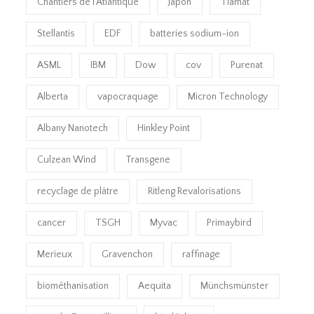
Chantiers de l’Atlantique
Japon
Tiamat
Stellantis
EDF
batteries sodium-ion
ASML
IBM
Dow
cov
Purenat
Alberta
vapocraquage
Micron Technology
Albany Nanotech
Hinkley Point
Culzean Wind
Transgene
recyclage de plâtre
Ritleng Revalorisations
cancer
TSGH
Myvac
Primaybird
Merieux
Gravenchon
raffinage
biométhanisation
Aequita
Münchsmünster