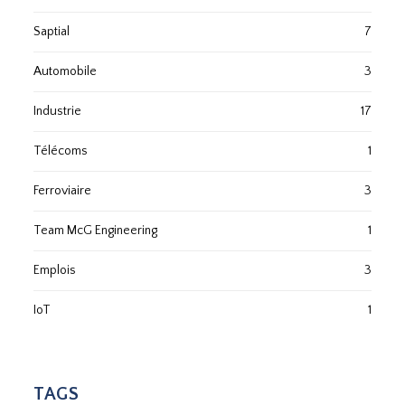
Saptial
7
Automobile
3
Industrie
17
Télécoms
1
Ferroviaire
3
Team McG Engineering
1
Emplois
3
IoT
1
TAGS