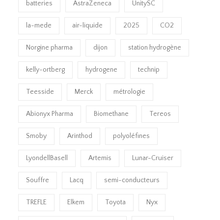
batteries
AstraZeneca
UnitySC
la-mede
air-liquide
2025
CO2
Norgine pharma
dijon
station hydrogène
kelly-ortberg
hydrogene
technip
Teesside
Merck
métrologie
Abionyx Pharma
Biomethane
Tereos
Smoby
Arinthod
polyoléfines
LyondellBasell
Artemis
Lunar-Cruiser
Souffre
Lacq
semi-conducteurs
TREFLE
Elkem
Toyota
Nyx