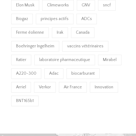
Elon Musk
Climeworks
GNV
sncf
Biogaz
principes actifs
ADCs
Ferme éolienne
Irak
Canada
Boehringer Ingelheim
vaccins vétérinaires
Ratier
laboratoire pharmaceutique
Mirabel
A220-300
Adac
biocarburant
Arriel
Verkor
Air France
Innovation
BNT165b1