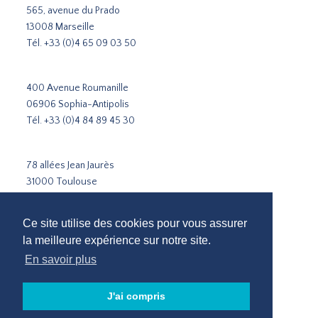
565, avenue du Prado
13008 Marseille
Tél.
+33 (0)4 65 09 03 50
400 Avenue Roumanille
06906 Sophia-Antipolis
Tél.
+33 (0)4 84 89 45 30
78 allées Jean Jaurès
31000 Toulouse
Tél.
+33 5 31 51 02 35
Ce site utilise des cookies pour vous assurer
Cabinet de recrutement Paris
la meilleure expérience sur notre site.
Cabinet de recrutement Lyon
En savoir plus
Cabinet de recrutement Marseille
Recrutement Sophia-Antipolis
J'ai compris
Cabinet de recrutement Toulouse