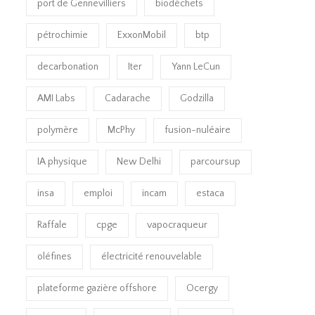
port de Gennevilliers
biodéchets
pétrochimie
ExxonMobil
btp
decarbonation
Iter
Yann LeCun
AMI Labs
Cadarache
Godzilla
polymère
McPhy
fusion-nuléaire
IA physique
New Delhi
parcoursup
insa
emploi
incam
estaca
Raffale
cpge
vapocraqueur
oléfines
électricité renouvelable
plateforme gazière offshore
Ocergy