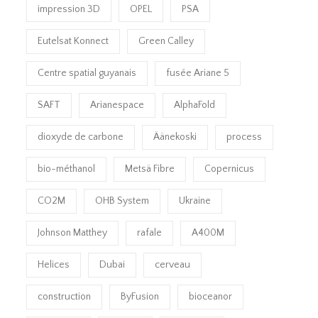
impression 3D
OPEL
PSA
Eutelsat Konnect
Green Calley
Centre spatial guyanais
fusée Ariane 5
SAFT
Arianespace
AlphaFold
dioxyde de carbone
Äänekoski
process
bio-méthanol
Metsä Fibre
Copernicus
CO2M
OHB System
Ukraine
Johnson Matthey
rafale
A400M
Helices
Dubai
cerveau
construction
ByFusion
bioceanor