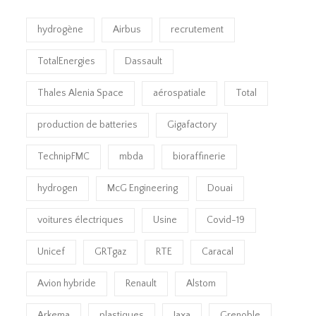
hydrogène
Airbus
recrutement
TotalEnergies
Dassault
Thales Alenia Space
aérospatiale
Total
production de batteries
Gigafactory
TechnipFMC
mbda
bioraffinerie
hydrogen
McG Engineering
Douai
voitures électriques
Usine
Covid-19
Unicef
GRTgaz
RTE
Caracal
Avion hybride
Renault
Alstom
Arkema
plastiques
Jaxa
Grenoble