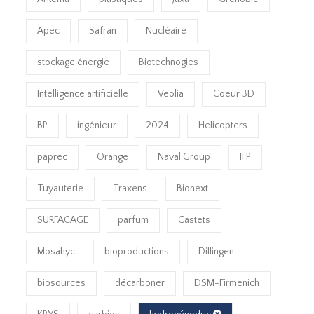
Apec
Safran
Nucléaire
stockage énergie
Biotechnogies
Intelligence artificielle
Veolia
Coeur 3D
BP
ingénieur
2024
Helicopters
paprec
Orange
Naval Group
IFP
Tuyauterie
Traxens
Bionext
SURFACAGE
parfum
Castets
Mosahyc
bioproductions
Dillingen
biosources
décarboner
DSM-Firmenich