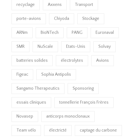
recyclage
Axxens
Transport
porte-avions
Chiyoda
Stockage
ARNm
BioNTech
PANG
Euronaval
SMR
NuScale
Etats-Unis
Solvay
batteries solides
électrolytes
Avions
Figeac
Sophia Antipolis
Sangamo Therapeutics
Sponsoring
essais cliniques
tonnellerie François Frères
Novasep
anticorps monoclonaux
Team vélo
électricté
captage du carbone