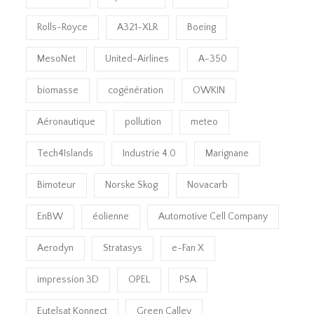
Rolls-Royce
A321-XLR
Boeing
MesoNet
United-Airlines
A-350
biomasse
cogénération
OWKIN
Aéronautique
pollution
meteo
Tech4Islands
Industrie 4.0
Marignane
Bimoteur
Norske Skog
Novacarb
EnBW
éolienne
Automotive Cell Company
Aerodyn
Stratasys
e-Fan X
impression 3D
OPEL
PSA
Eutelsat Konnect
Green Calley