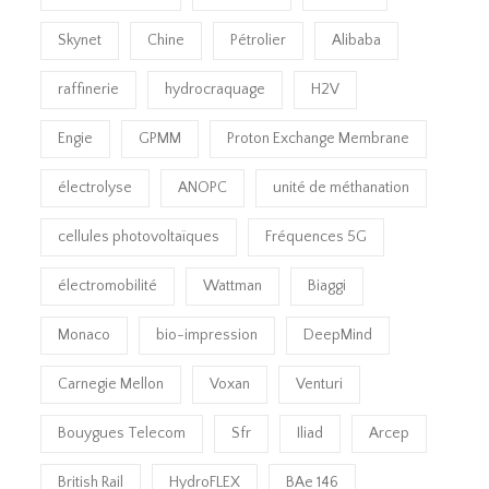
Skynet
Chine
Pétrolier
Alibaba
raffinerie
hydrocraquage
H2V
Engie
GPMM
Proton Exchange Membrane
électrolyse
ANOPC
unité de méthanation
cellules photovoltaïques
Fréquences 5G
électromobilité
Wattman
Biaggi
Monaco
bio-impression
DeepMind
Carnegie Mellon
Voxan
Venturi
Bouygues Telecom
Sfr
Iliad
Arcep
British Rail
HydroFLEX
BAe 146