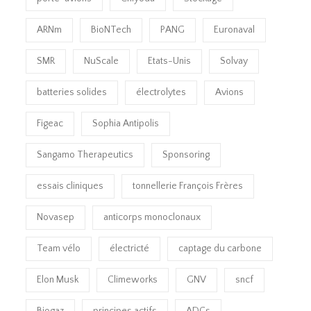
ARNm
BioNTech
PANG
Euronaval
SMR
NuScale
Etats-Unis
Solvay
batteries solides
électrolytes
Avions
Figeac
Sophia Antipolis
Sangamo Therapeutics
Sponsoring
essais cliniques
tonnellerie François Frères
Novasep
anticorps monoclonaux
Team vélo
électricté
captage du carbone
Elon Musk
Climeworks
GNV
sncf
Biogaz
principes actifs
ADCs