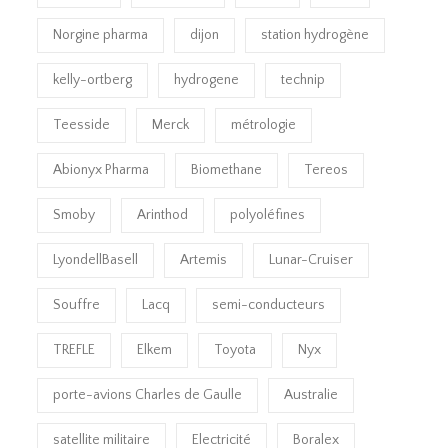
Norgine pharma
dijon
station hydrogène
kelly-ortberg
hydrogene
technip
Teesside
Merck
métrologie
Abionyx Pharma
Biomethane
Tereos
Smoby
Arinthod
polyoléfines
LyondellBasell
Artemis
Lunar-Cruiser
Souffre
Lacq
semi-conducteurs
TREFLE
Elkem
Toyota
Nyx
porte-avions Charles de Gaulle
Australie
satellite militaire
Electricité
Boralex