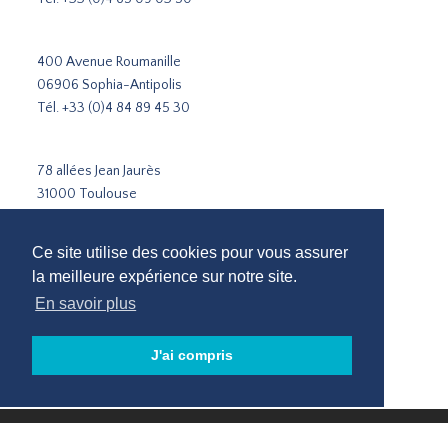
400 Avenue Roumanille
06906 Sophia-Antipolis
Tél.
+33 (0)4 84 89 45 30
78 allées Jean Jaurès
31000 Toulouse
Tél.
+33 5 31 51 02 35
Ce site utilise des cookies pour vous assurer
Cabinet de recrutement Paris
la meilleure expérience sur notre site.
Cabinet de recrutement Lyon
En savoir plus
Cabinet de recrutement Marseille
Recrutement Sophia-Antipolis
J'ai compris
Cabinet de recrutement Toulouse