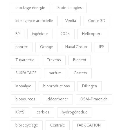
stockage énergie
Biotechnogies
Intelligence artificielle
Veolia
Coeur 3D
BP
ingénieur
2024
Helicopters
paprec
Orange
Naval Group
IFP
Tuyauterie
Traxens
Bionext
SURFACAGE
parfum
Castets
Mosahyc
bioproductions
Dillingen
biosources
décarboner
DSM-Firmenich
KRYS
carbios
hydrogénoduc
biorecyclage
Centrale
FABRICATION