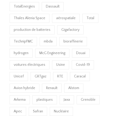
TotalEnergies
Dassault
Thales Alenia Space
aérospatiale
Total
production de batteries
Gigafactory
TechnipFMC
mbda
bioraffinerie
hydrogen
McG Engineering
Douai
voitures électriques
Usine
Covid-19
Unicef
GRTgaz
RTE
Caracal
Avion hybride
Renault
Alstom
Arkema
plastiques
Jaxa
Grenoble
Apec
Safran
Nucléaire