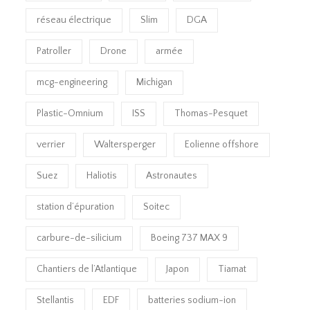
réseau électrique
Slim
DGA
Patroller
Drone
armée
mcg-engineering
Michigan
Plastic-Omnium
ISS
Thomas-Pesquet
verrier
Waltersperger
Eolienne offshore
Suez
Haliotis
Astronautes
station d’épuration
Soitec
carbure-de-silicium
Boeing 737 MAX 9
Chantiers de l’Atlantique
Japon
Tiamat
Stellantis
EDF
batteries sodium-ion