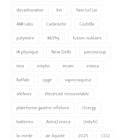
decarbonation
Iter
Yann LeCun
AMI Labs
Cadarache
Godzilla
polymère
McPhy
fusion-nuléaire
IA physique
New Delhi
parcoursup
insa
emploi
incam
estaca
Raffale
cpge
vapocraqueur
oléfines
électricité renouvelable
plateforme gazière offshore
Ocergy
batteries
AstraZeneca
UnitySC
la-mede
air-liquide
2025
CO2