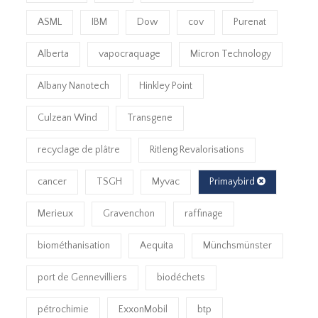
ASML
IBM
Dow
cov
Purenat
Alberta
vapocraquage
Micron Technology
Albany Nanotech
Hinkley Point
Culzean Wind
Transgene
recyclage de plâtre
Ritleng Revalorisations
cancer
TSGH
Myvac
Primaybird
Merieux
Gravenchon
raffinage
biométhanisation
Aequita
Münchsmünster
port de Gennevilliers
biodéchets
pétrochimie
ExxonMobil
btp