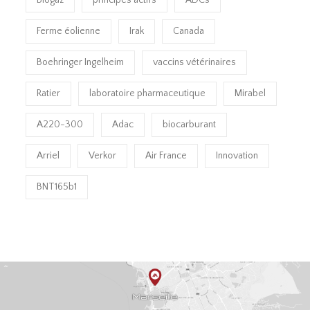
Ferme éolienne
Irak
Canada
Boehringer Ingelheim
vaccins vétérinaires
Ratier
laboratoire pharmaceutique
Mirabel
A220-300
Adac
biocarburant
Arriel
Verkor
Air France
Innovation
BNT165b1