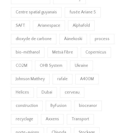
Centre spatial guyanais
fusée Ariane 5
SAFT
Arianespace
AlphaFold
dioxyde de carbone
Äänekoski
process
bio-méthanol
Metsä Fibre
Copernicus
CO2M
OHB System
Ukraine
Johnson Matthey
rafale
A400M
Helices
Dubai
cerveau
construction
ByFusion
bioceanor
recyclage
Axxens
Transport
porte-avions
Chiyoda
Stockage