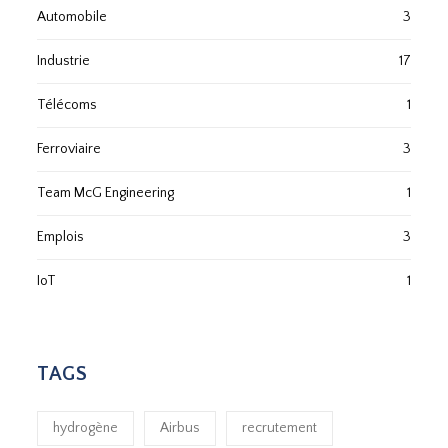
Automobile
3
Industrie
17
Télécoms
1
Ferroviaire
3
Team McG Engineering
1
Emplois
3
IoT
1
TAGS
hydrogène
Airbus
recrutement